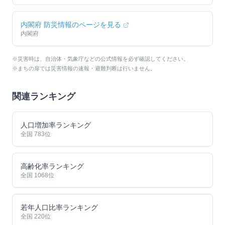
内閣府 防災情報のページを見る
内閣府
※災害時は、自治体・気象庁などの公式情報を必ず確認してください。
※まちの扉では災害情報の速報・避難判断は行いません。
関連ランキング
人口増加率ランキング
全国
783
位
高齢化率ランキング
全国
1068
位
若年人口比率ランキング
全国
220
位