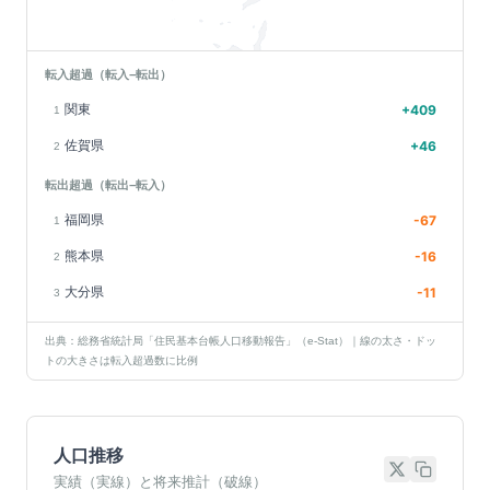
転入超過（転入−転出）
関東
+
409
1
佐賀県
+
46
2
転出超過（転出−転入）
福岡県
-67
1
熊本県
-16
2
大分県
-11
3
出典：総務省統計局「住民基本台帳人口移動報告」（e-Stat）｜線の太さ・ドッ
トの大きさは転入超過数に比例
人口推移
実績（実線）と将来推計（破線）