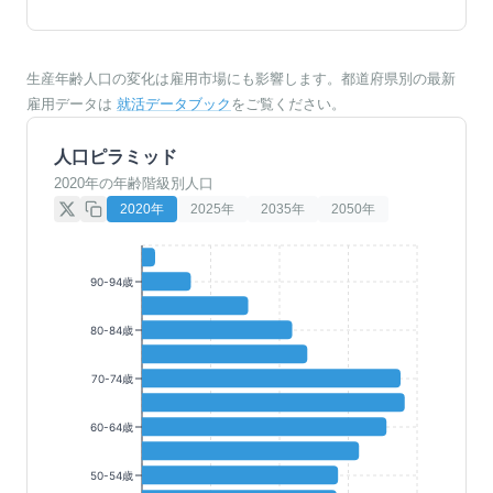
生産年齢人口の変化は雇用市場にも影響します。都道府県別の最新
雇用データは
就活データブック
をご覧ください。
人口ピラミッド
2020年の年齢階級別人口
2020
年
2025
年
2035
年
2050
年
90-94歳
80-84歳
70-74歳
60-64歳
50-54歳