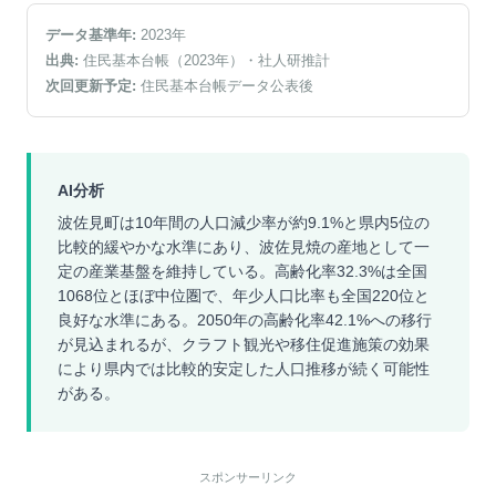
データ基準年:
2023
年
出典:
住民基本台帳（2023年）
・社人研推計
次回更新予定:
住民基本台帳データ公表後
AI分析
波佐見町は10年間の人口減少率が約9.1%と県内5位の
比較的緩やかな水準にあり、波佐見焼の産地として一
定の産業基盤を維持している。高齢化率32.3%は全国
1068位とほぼ中位圏で、年少人口比率も全国220位と
良好な水準にある。2050年の高齢化率42.1%への移行
が見込まれるが、クラフト観光や移住促進施策の効果
により県内では比較的安定した人口推移が続く可能性
がある。
スポンサーリンク