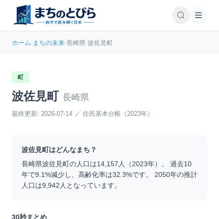
ホーム
›
まちの未来
›
長崎県 波佐見町
町
波佐見町
長崎県
最終更新:
2026-07-14
／
住民基本台帳（2023年）
波佐見町
はどんなまち？
長崎県
波佐見町
の人口は
14,157
人（
2023
年）。 過去10
年で
9.1
%
減少
し、高齢化率は
32.3
%です。 2050年の推計
人口は
9,942
人となっています。
30秒まとめ