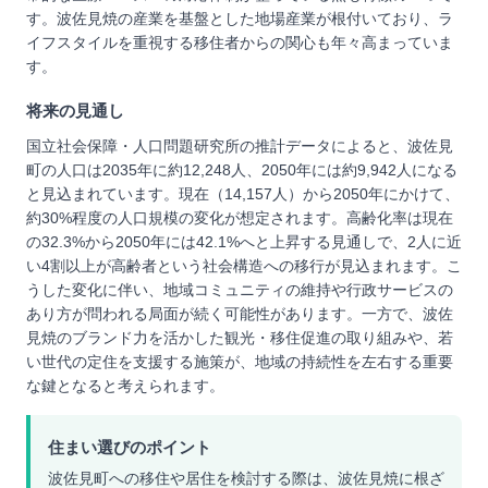
す。波佐見焼の産業を基盤とした地場産業が根付いており、ラ
イフスタイルを重視する移住者からの関心も年々高まっていま
す。
将来の見通し
国立社会保障・人口問題研究所の推計データによると、波佐見
町の人口は2035年に約12,248人、2050年には約9,942人になる
と見込まれています。現在（14,157人）から2050年にかけて、
約30%程度の人口規模の変化が想定されます。高齢化率は現在
の32.3%から2050年には42.1%へと上昇する見通しで、2人に近
い4割以上が高齢者という社会構造への移行が見込まれます。こ
うした変化に伴い、地域コミュニティの維持や行政サービスの
あり方が問われる局面が続く可能性があります。一方で、波佐
見焼のブランド力を活かした観光・移住促進の取り組みや、若
い世代の定住を支援する施策が、地域の持続性を左右する重要
な鍵となると考えられます。
住まい選びのポイント
波佐見町への移住や居住を検討する際は、波佐見焼に根ざ