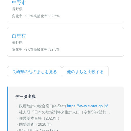
中野市
長野県
変化率:
-9.2
%
高齢化率:
32.5
%
白馬村
長野県
変化率:
-9.0
%
高齢化率:
32.5
%
長崎県
の他のまちを見る
他のまちと比較する
データ出典
・政府統計の総合窓口(e-Stat)
https://www.e-stat.go.jp/
・
社人研「日本の地域別将来推計人口（令和5年推計）」
・
住民基本台帳（2023年）
・
国勢調査（2020年）
・World Bank Open Data