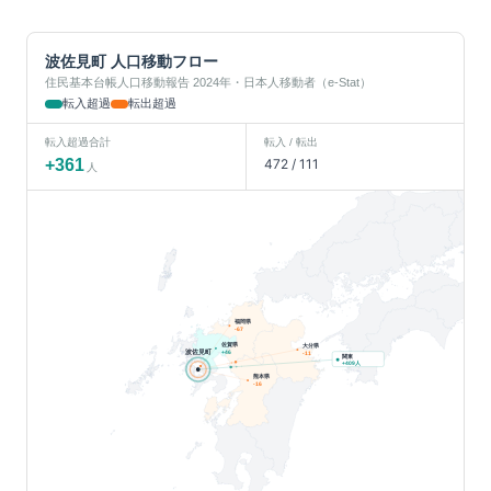
波佐見町
人口移動フロー
住民基本台帳人口移動報告 2024年・日本人移動者（e-Stat）
転入超過
転出超過
転入超過合計
転入 / 転出
+
361
472
/
111
人
福岡県
-67
佐賀県
大分県
波佐見町
+
46
-11
関東
人
+
409
熊本県
-16