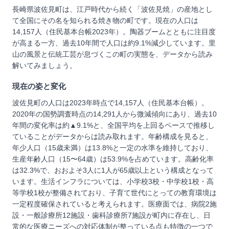
長崎県波佐見町は、江戸時代から続く「波佐見焼」の産地とし
て全国にその名を知られる焼き物の町です。現在の人口は
14,157人（住民基本台帳2023年）。陶器ブームとともに注目度
が高まる一方、過去10年間で人口は約9.1%減少しています。里
山の風景と伝統工芸が息づくこの町の実態を、データから読み
解いてみましょう。
現在の姿と変化
波佐見町の人口は2023年時点で14,157人（住民基本台帳）。
2020年の国勢調査時点の14,291人から微減傾向にあり、過去10
年間の変化率は約▲9.1%と、全国平均を上回るペースで推移し
ていることがデータからは読み取れます。年齢構成を見ると、
年少人口（15歳未満）は13.8%と一定の水準を維持しており、
生産年齢人口（15〜64歳）は53.9%を占めています。高齢化率
は32.3%で、おおよそ3人に1人が65歳以上という構成となって
います。生活インフラについては、小学校3校・中学校1校・高
等学校1校が整備されており、子育て世代にとっての教育環境は
一定程度確保されていると考えられます。医療面では、病院2施
設・一般診療所12施設・歯科診療所7施設が町内に存在し、日
常的な医療ニーズへの対応体制が整っている点も特徴の一つで