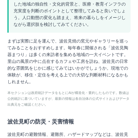
した地域の独自性・文化的背景と、医療・教育インフラの
充実度を判断のポイントとして整理してみると良いでしょ
う。人口動態の変化も踏まえ、将来の暮らしをイメージし
ながら選択肢を検討してみてください。
まずは実際に足を運んで、波佐見焼の窯元やギャラリーを巡っ
てみることをおすすめします。毎年春に開催される「波佐見陶
器まつり」は多くの来訪者を集める地域の一大イベントです。
里山の風景の中に点在するカフェや工房を訪ね、波佐見の日常
的な雰囲気をじかに感じてみてはいかがでしょうか。現地での
体験が、移住・定住を考える上での大切な判断材料になるかも
しれません。
本セクションは政府統計データをもとにAIが構造化・要約したものです。数値は
公的統計に基づいていますが、最新の情報は各自治体の公式サイトおよびデータ
出典元をご確認ください。
波佐見町
の防災・災害情報
波佐見町
の避難情報、避難所、ハザードマップなどは、
波佐見