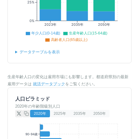
25%
0%
2023年
2035年
2050年
年少人口(0-14歳)
生産年齢人口(15-64歳)
高齢者人口(65歳以上)
データテーブルを表示
生産年齢人口の変化は雇用市場にも影響します。都道府県別の最新
雇用データは
就活データブック
をご覧ください。
人口ピラミッド
2020年の年齢階級別人口
2020
年
2025
年
2035
年
2050
年
90-94歳