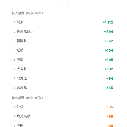
転入超過（転入−転出）
関東
+
1,112
1
長崎県(他)
+
894
2
福岡県
+
522
3
近畿
+
164
4
中部
+
145
5
大分県
+
102
6
北海道
+
94
7
宮崎県
+
55
8
転出超過（転出−転入）
沖縄
-135
1
鹿児島県
-96
2
中国
-48
3