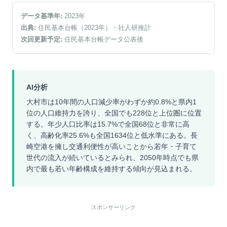
データ基準年:
2023
年
出典:
住民基本台帳（2023年）
・社人研推計
次回更新予定:
住民基本台帳データ公表後
AI分析
大村市は10年間の人口減少率がわずか約0.8%と県内1
位の人口維持力を誇り、全国でも228位と上位圏に位置
する。年少人口比率は15.7%で全国68位と非常に高
く、高齢化率25.6%も全国1634位と低水準にある。長
崎空港を擁し交通利便性が高いことから若年・子育て
世代の流入が続いているとみられ、2050年時点でも県
内で最も若い年齢構成を維持する傾向が見込まれる。
スポンサーリンク