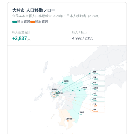
大村市
人口移動フロー
住民基本台帳人口移動報告 2024年・日本人移動者（e-Stat）
転入超過
転出超過
転入超過合計
転入 / 転出
+
2,837
4,992
/
2,155
人
関東
人
+
1,112
近畿
人
+
164
福岡県
中部
+
522
人
+
145
大分県
北海道
大村市
人
+
102
+
94
長崎県(他)
東北
人
+
894
+
17
四国
人
+
11
中国
人
-48
沖縄
人
-135
宮崎県
+
55
鹿児島県
-96