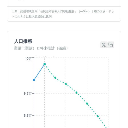
出典：総務省統計局「住民基本台帳人口移動報告」（e-Stat）｜線の太さ・ドッ
トの大きさは転入超過数に比例
人口推移
実績（実線）と将来推計（破線）
基準年(2023)
10万
9.3万
8.8万