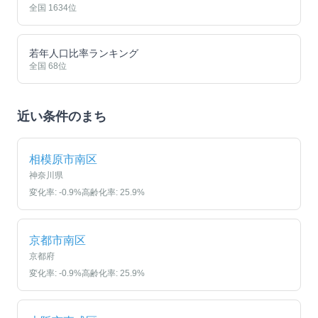
全国
1634
位
若年人口比率ランキング
全国
68
位
近い条件のまち
相模原市南区
神奈川県
変化率:
-0.9
%
高齢化率:
25.9
%
京都市南区
京都府
変化率:
-0.9
%
高齢化率:
25.9
%