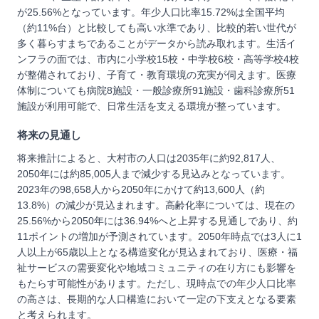
が25.56%となっています。年少人口比率15.72%は全国平均
（約11%台）と比較しても高い水準であり、比較的若い世代が
多く暮らすまちであることがデータから読み取れます。生活イ
ンフラの面では、市内に小学校15校・中学校6校・高等学校4校
が整備されており、子育て・教育環境の充実が伺えます。医療
体制についても病院8施設・一般診療所91施設・歯科診療所51
施設が利用可能で、日常生活を支える環境が整っています。
将来の見通し
将来推計によると、大村市の人口は2035年に約92,817人、
2050年には約85,005人まで減少する見込みとなっています。
2023年の98,658人から2050年にかけて約13,600人（約
13.8%）の減少が見込まれます。高齢化率については、現在の
25.56%から2050年には36.94%へと上昇する見通しであり、約
11ポイントの増加が予測されています。2050年時点では3人に1
人以上が65歳以上となる構造変化が見込まれており、医療・福
祉サービスの需要変化や地域コミュニティの在り方にも影響を
もたらす可能性があります。ただし、現時点での年少人口比率
の高さは、長期的な人口構造において一定の下支えとなる要素
と考えられます。