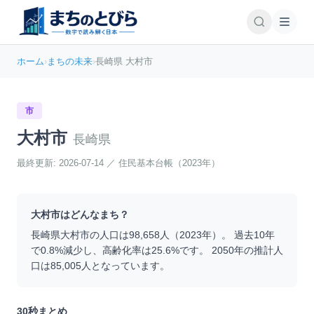
ホーム
›
まちの未来
›
長崎県 大村市
市
大村市
長崎県
最終更新:
2026-07-14
／
住民基本台帳（2023年）
大村市
はどんなまち？
長崎県
大村市
の人口は
98,658
人（
2023
年）。 過去10年
で
0.8
%
減少
し、高齢化率は
25.6
%です。 2050年の推計人
口は
85,005
人となっています。
30秒まとめ