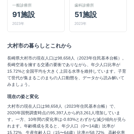
一般診療所
歯科診療所
91施設
51施設
2023年
2023年
大村市
の暮らしとこれから
長崎県大村市の現在人口は98,658人（2023年住民基本台帳）。
長崎空港を擁する交通の要衝でありながら、年少人口比率が
15.72%と全国平均を大きく上回る水準を維持しています。子育
て世代が集まるこのまちの人口動態を、データから読み解いて
みましょう。
現在の姿と変化
大村市の現在人口は98,658人（2023年住民基本台帳）で、
2020年国勢調査時点の95,397人から約3,261人増加していま
す。一方、10年間の変化率は-0.83%とわずかな減少傾向が見ら
れます。年齢構成を見ると、年少人口（0〜14歳）比率が
15.72%、生産年齢人口（15〜64歳）比率が58.72%、高齢化率