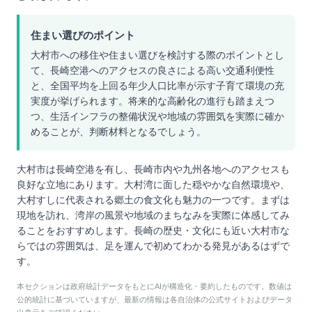
住まい選びのポイント
大村市への移住や住まい選びを検討する際のポイントとし
て、長崎空港へのアクセスの良さによる高い交通利便性
と、全国平均を上回る年少人口比率が示す子育て環境の充
実度が挙げられます。将来的な高齢化の進行も踏まえつ
つ、生活インフラの整備状況や地域の雰囲気を実際に確か
めることが、判断材料となるでしょう。
大村市は長崎空港を有し、長崎市内や九州各地へのアクセスも
良好な立地にあります。大村湾に面した穏やかな自然環境や、
大村すしに代表される郷土の食文化も魅力の一つです。まずは
現地を訪れ、湾岸の風景や地域のまちなみを実際に体感してみ
ることをおすすめします。長崎の歴史・文化にも近い大村市な
らではの雰囲気は、足を運んで初めてわかる発見があるはずで
す。
本セクションは政府統計データをもとにAIが構造化・要約したものです。数値は
公的統計に基づいていますが、最新の情報は各自治体の公式サイトおよびデータ