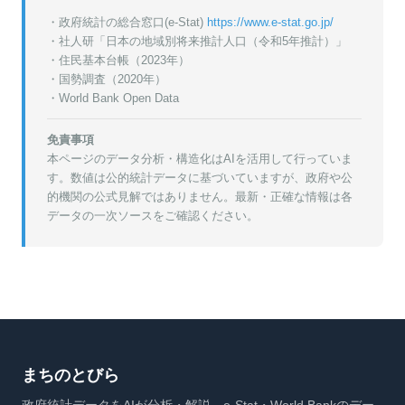
・政府統計の総合窓口(e-Stat)
https://www.e-stat.go.jp/
・
社人研「日本の地域別将来推計人口（令和5年推計）」
・
住民基本台帳（2023年）
・
国勢調査（2020年）
・World Bank Open Data
免責事項
本ページのデータ分析・構造化はAIを活用して行っていま
す。数値は公的統計データに基づいていますが、政府や公
的機関の公式見解ではありません。最新・正確な情報は各
データの一次ソースをご確認ください。
まちのとびら