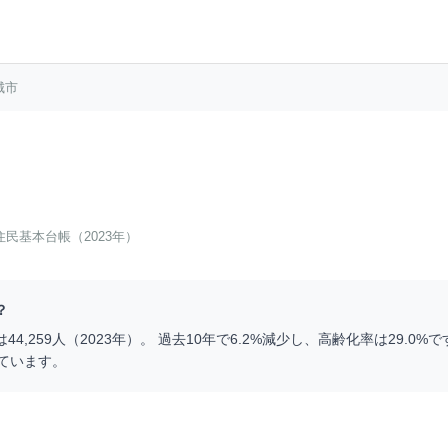
城市
住民基本台帳（2023年）
？
は
44,259
人（
2023
年）。 過去10年で
6.2
%
減少
し、高齢化率は
29.0
%で
ています。