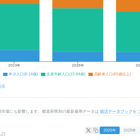
2023年
2035年
2
年少人口(0-14歳)
生産年齢人口(15-64歳)
高齢者人口(65歳以上)
表示
用市場にも影響します。都道府県別の最新雇用データは
就活データブック
を
2020
年
2025
年
人口