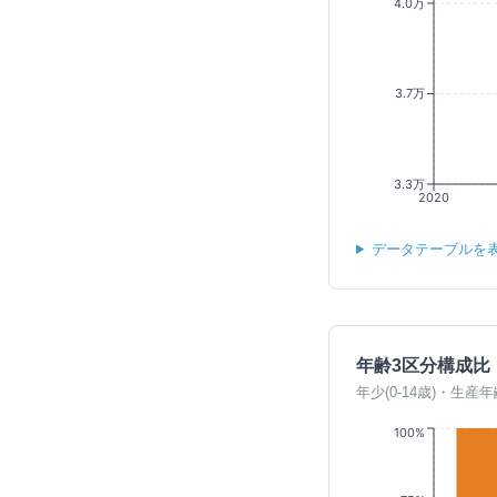
4.0万
3.7万
3.3万
2020
データテーブルを
年齢3区分構成比
年少(0-14歳)・生産年
100%