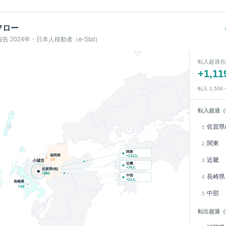
フロー
 2024年・日本人移動者（e-Stat）
転入超過合
+
1,11
転入
1,506
転入超過（
佐賀県(
1
関東
2
関東
福岡県
+
132
人
近畿
3
-77
小城市
近畿
+
39
人
佐賀県(他)
+
980
長崎県
中部
4
+
21
人
長崎県
+
24
中部
5
転出超過（