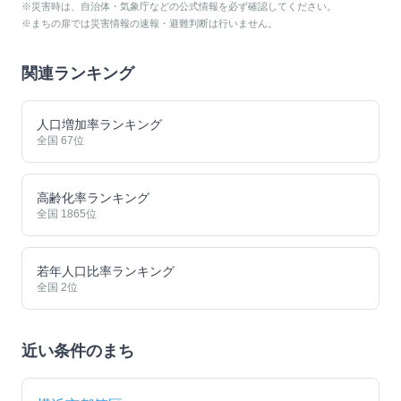
※災害時は、自治体・気象庁などの公式情報を必ず確認してください。
※まちの扉では災害情報の速報・避難判断は行いません。
関連ランキング
人口増加率ランキング
全国
67
位
高齢化率ランキング
全国
1865
位
若年人口比率ランキング
全国
2
位
近い条件のまち