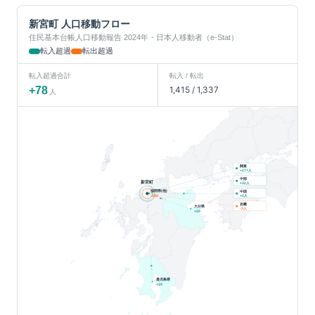
新宮町
人口移動フロー
住民基本台帳人口移動報告 2024年・日本人移動者（e-Stat）
転入超過
転出超過
転入超過合計
転入 / 転出
+
78
1,415
/
1,337
人
関東
人
+
277
中部
新宮町
人
+
32
福岡県(他)
中国
人
-268
+
1
近畿
大分県
人
-3
+
20
鹿児島県
+
19