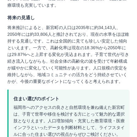
療環境も充実しています。
将来の見通し
将来推計によると、新宮町の人口は2035年に約34,143人、
2050年には約33,806人と推計されており、現在の水準をほぼ維
持する見通しです。これは全国的に見ても珍しい安定した傾向
といえます。一方で、高齢化率は現在の18.36%から2050年に
は29.87%へと上昇する変化が見込まれます。子育て世代が引き
続き流入しながらも、社会全体の高齢化の波を受けて年齢構成
が緩やかに変化していく可能性があります。人口規模の安定を
維持しながら、地域コミュニティの活力をどう持続させていく
かが、今後の重要なポイントになってくると考えられます。
住まい選びのポイント
福岡市へのアクセスの良さと自然環境を兼ね備えた新宮町
は、子育て世帯や移住を検討する方にとって魅力的な選択
肢となりえます。人口増加傾向・充実した教育環境・医療
インフラといったデータを判断材料として、ライフスタイ
ルに合った住まい選びの視点からぜひご検討ください。