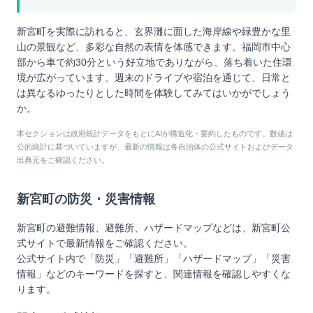
新宮町を実際に訪れると、玄界灘に面した海岸線や緑豊かな里
山の景観など、多彩な自然の表情を体感できます。福岡市中心
部から車で約30分という好立地でありながら、落ち着いた住環
境が広がっています。週末のドライブや宿泊を通じて、日常と
は異なるゆったりとした時間を体験してみてはいかがでしょう
か。
本セクションは政府統計データをもとにAIが構造化・要約したものです。数値は
公的統計に基づいていますが、最新の情報は各自治体の公式サイトおよびデータ
出典元をご確認ください。
新宮町
の防災・災害情報
新宮町
の避難情報、避難所、ハザードマップなどは、
新宮町
公
式サイトで最新情報をご確認ください。
公式サイト内で「防災」「避難所」「ハザードマップ」「災害
情報」などのキーワードを探すと、関連情報を確認しやすくな
ります。