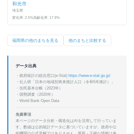
和光市
埼玉県
変化率:
2.5
%
高齢化率:
17.9
%
福岡県
の他のまちを見る
他のまちと比較する
データ出典
・政府統計の総合窓口(e-Stat)
https://www.e-stat.go.jp/
・
社人研「日本の地域別将来推計人口（令和5年推計）」
・
住民基本台帳（2023年）
・
国勢調査（2020年）
・World Bank Open Data
免責事項
本ページのデータ分析・構造化はAIを活用して行っていま
す。数値は公的統計データに基づいていますが、政府や公
的機関の公式見解ではありません。最新・正確な情報は各