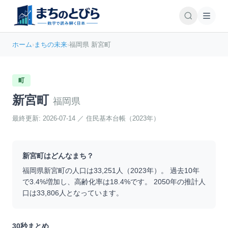
ホーム
›
まちの未来
›
福岡県 新宮町
町
新宮町
福岡県
最終更新:
2026-07-14
／
住民基本台帳（2023年）
新宮町
はどんなまち？
福岡県
新宮町
の人口は
33,251
人（
2023
年）。 過去10年
で
3.4
%
増加
し、高齢化率は
18.4
%です。 2050年の推計人
口は
33,806
人となっています。
30秒まとめ