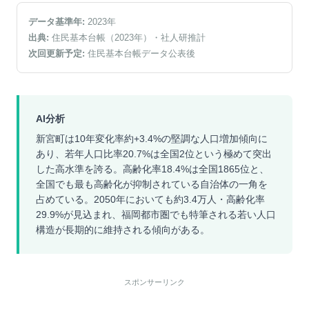
データ基準年:
2023
年
出典:
住民基本台帳（2023年）
・社人研推計
次回更新予定:
住民基本台帳データ公表後
AI分析
新宮町は10年変化率約+3.4%の堅調な人口増加傾向に
あり、若年人口比率20.7%は全国2位という極めて突出
した高水準を誇る。高齢化率18.4%は全国1865位と、
全国でも最も高齢化が抑制されている自治体の一角を
占めている。2050年においても約3.4万人・高齢化率
29.9%が見込まれ、福岡都市圏でも特筆される若い人口
構造が長期的に維持される傾向がある。
スポンサーリンク