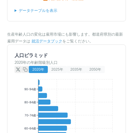
データテーブルを表示
生産年齢人口の変化は雇用市場にも影響します。都道府県別の最新
雇用データは
就活データブック
をご覧ください。
人口ピラミッド
2020年の年齢階級別人口
2020
年
2025
年
2035
年
2050
年
90-94歳
80-84歳
70-74歳
60-64歳