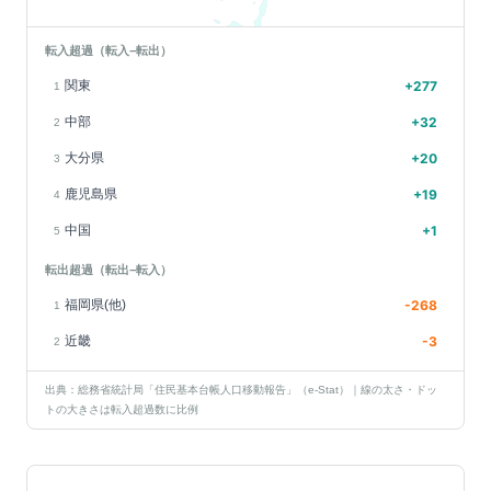
転入超過（転入−転出）
関東
+
277
1
中部
+
32
2
大分県
+
20
3
鹿児島県
+
19
4
中国
+
1
5
転出超過（転出−転入）
福岡県(他)
-268
1
近畿
-3
2
出典：総務省統計局「住民基本台帳人口移動報告」（e-Stat）｜線の太さ・ドッ
トの大きさは転入超過数に比例