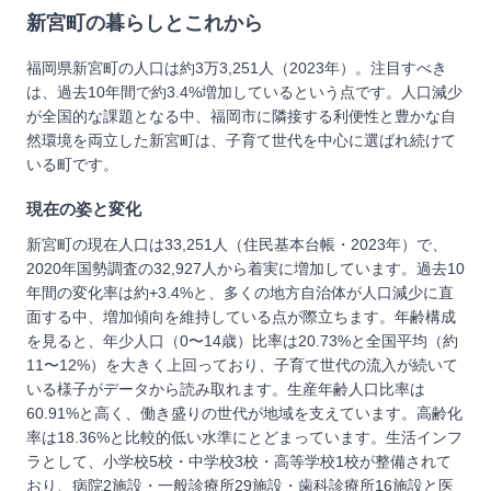
新宮町
の暮らしとこれから
福岡県新宮町の人口は約3万3,251人（2023年）。注目すべき
は、過去10年間で約3.4%増加しているという点です。人口減少
が全国的な課題となる中、福岡市に隣接する利便性と豊かな自
然環境を両立した新宮町は、子育て世代を中心に選ばれ続けて
いる町です。
現在の姿と変化
新宮町の現在人口は33,251人（住民基本台帳・2023年）で、
2020年国勢調査の32,927人から着実に増加しています。過去10
年間の変化率は約+3.4%と、多くの地方自治体が人口減少に直
面する中、増加傾向を維持している点が際立ちます。年齢構成
を見ると、年少人口（0〜14歳）比率は20.73%と全国平均（約
11〜12%）を大きく上回っており、子育て世代の流入が続いて
いる様子がデータから読み取れます。生産年齢人口比率は
60.91%と高く、働き盛りの世代が地域を支えています。高齢化
率は18.36%と比較的低い水準にとどまっています。生活インフ
ラとして、小学校5校・中学校3校・高等学校1校が整備されて
おり、病院2施設・一般診療所29施設・歯科診療所16施設と医