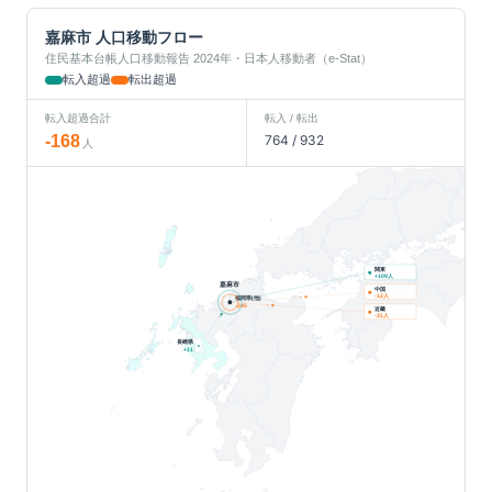
嘉麻市
人口移動フロー
住民基本台帳人口移動報告 2024年・日本人移動者（e-Stat）
転入超過
転出超過
転入超過合計
転入 / 転出
-168
764
/
932
人
関東
人
+
109
嘉麻市
中国
人
-12
福岡県(他)
-245
近畿
人
-31
長崎県
+
11