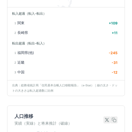
転入超過（転入−転出）
関東
+
109
1
長崎県
+
11
2
転出超過（転出−転入）
福岡県(他)
-245
1
近畿
-31
2
中国
-12
3
出典：総務省統計局「住民基本台帳人口移動報告」（e-Stat）｜線の太さ・ドッ
トの大きさは転入超過数に比例
人口推移
実績（実線）と将来推計（破線）
基準年(2023)