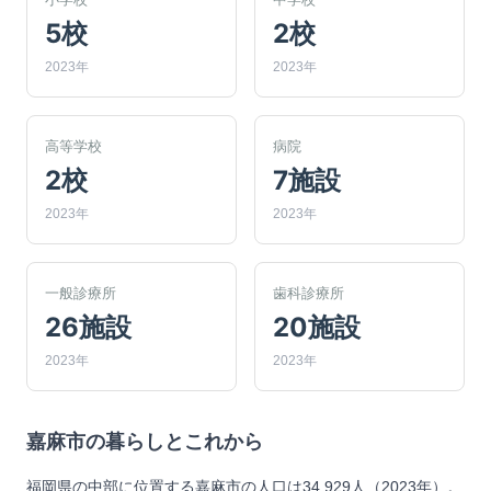
5校
2校
2023年
2023年
高等学校
病院
2校
7施設
2023年
2023年
一般診療所
歯科診療所
26施設
20施設
2023年
2023年
嘉麻市
の暮らしとこれから
福岡県の中部に位置する嘉麻市の人口は34,929人（2023年）。