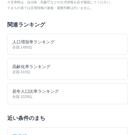
※災害時は、自治体・気象庁などの公式情報を必ず確認してください。
※まちの扉では災害情報の速報・避難判断は行いません。
関連ランキング
人口増加率ランキング
全国
1480
位
高齢化率ランキング
全国
410
位
若年人口比率ランキング
全国
1028
位
近い条件のまち