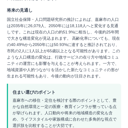
将来の見通し
国立社会保障・人口問題研究所の推計によれば、嘉麻市の人口
は2035年に26,079人、2050年には18,118人へと変化する見通
しです。これは現在の人口の約51.9%に相当し、今後約25年間
で大きな構造変化が見込まれます。 高齢化率についても、現在
の40.49%から2050年には50.93%に達すると推計されており、
市民の2人に1人以上が65歳以上となる可能性があります。この
ような人口構造の変化は、行政サービスの在り方や地域コミュ
ニティの運営にも影響を与えることが考えられます。一方で、
地域資源や人的つながりを活かした新たなコミュニティの形が
生まれる可能性もあり、今後の動向が注目されます。
住まい選びのポイント
嘉麻市への移住・定住を検討する際のポイントとして、豊
かな自然環境と一定の医療・教育インフラが整っている点
が挙げられます。人口動向や将来の地域構造の変化も含
め、ライフスタイルや家族構成に合わせた多角的な視点で
選択肢を比較することが大切です。