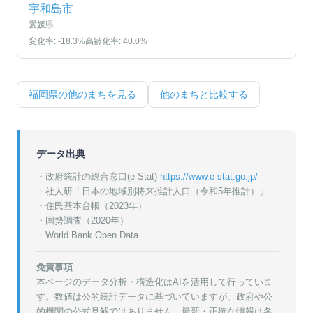
宇和島市
愛媛県
変化率:
-18.3
%
高齢化率:
40.0
%
福岡県
の他のまちを見る
他のまちと比較する
データ出典
・政府統計の総合窓口(e-Stat)
https://www.e-stat.go.jp/
・
社人研「日本の地域別将来推計人口（令和5年推計）」
・
住民基本台帳（2023年）
・
国勢調査（2020年）
・World Bank Open Data
免責事項
本ページのデータ分析・構造化はAIを活用して行っていま
す。数値は公的統計データに基づいていますが、政府や公
的機関の公式見解ではありません。最新・正確な情報は各