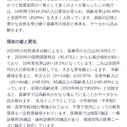
かつて筑豊炭田の一角として多くの人々が暮らしたこの地で
は、10年間で約18.2%の人口変化が見られ、高齢化率は40.49%
と全国平均（約29%）を大きく上回っています。炭鉱の記憶と
豊かな自然を受け継ぐ嘉麻市の現在と将来を、データから読み
解きます。
現在の姿と変化
2023年の住民基本台帳によると、嘉麻市の人口は34,929人で
す。2020年の国勢調査時点（35,473人）からも減少傾向が続い
ており、10年変化率は約−18.2%となっています。これは全国平
均の人口変化率と比較しても、大きな変化幅といえます。 年齢
構成を見ると、年少人口（0〜14歳）が10.97%、生産年齢人口
（15〜64歳）が48.53%、65歳以上の高齢者人口が40.49%とな
っています。全国の高齢化率（2023年時点で約29%）と比較す
ると、嘉麻市では高齢化がかなり進んでいることがデータから
読み取れます。 生活インフラとしては、小学校5校・中学校2
校・高等学校2校が整備されており、子育て世代にとっての教育
環境も一定程度確保されています。医療面では病院7施設・一般
診療所26施設・歯科診療所20施設があり、地域住民の医療ニー
ズに幅広く対応しています。