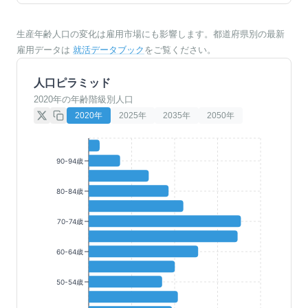
生産年齢人口の変化は雇用市場にも影響します。都道府県別の最新
雇用データは
就活データブック
をご覧ください。
人口ピラミッド
2020年の年齢階級別人口
2020
年
2025
年
2035
年
2050
年
90-94歳
80-84歳
70-74歳
60-64歳
50-54歳