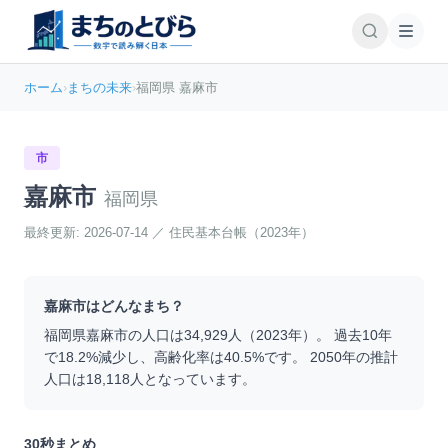
ホーム
›
まちの未来
›
福岡県 嘉麻市
市
嘉麻市
福岡県
最終更新:
2026-07-14
／
住民基本台帳（2023年）
嘉麻市
はどんなまち？
福岡県
嘉麻市
の人口は
34,929
人（
2023
年）。 過去10年
で
18.2
%
減少
し、高齢化率は
40.5
%です。 2050年の推計
人口は
18,118
人となっています。
30秒まとめ