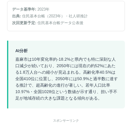
データ基準年:
2023
年
出典:
住民基本台帳（2023年）
・社人研推計
次回更新予定:
住民基本台帳データ公表後
AI分析
嘉麻市は10年変化率約-18.2%と県内でも特に深刻な人
口減少が続いており、2050年には現在の約52%にあた
る1.8万人台への縮小が見込まれる。高齢化率40.5%は
全国410位に位置し、2050年には50.9%と過半数に達す
る推計で、超高齢化の進行が著しい。若年人口比率
10.97%・全国1028位という数値が示す通り、担い手不
足が地域存続の大きな課題となる傾向がある。
スポンサーリンク