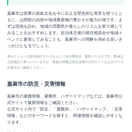
嘉麻市は筑豊の炭鉱文化を今に伝える歴史的な背景を持つとと
もに、山間部の自然や地域農産物の豊かさが魅力の地です。ま
ずは現地を訪れ、地域の雰囲気や暮らしのリズムを肌で感じて
みることをおすすめします。自治体主催の移住相談会や地域イ
ベントに参加してみることも、嘉麻市への理解を深める良いき
っかけとなるでしょう。
本セクションは政府統計データをもとにAIが構造化・要約したものです。数値は
公的統計に基づいていますが、最新の情報は各自治体の公式サイトおよびデータ
出典元をご確認ください。
嘉麻市
の防災・災害情報
嘉麻市
の避難情報、避難所、ハザードマップなどは、
嘉麻市
公
式サイトで最新情報をご確認ください。
公式サイト内で「防災」「避難所」「ハザードマップ」「災害
情報」などのキーワードを探すと、関連情報を確認しやすくな
ります。