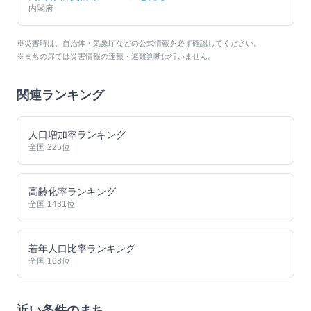
内閣府
※災害時は、自治体・気象庁などの公式情報を必ず確認してください。
※まちの扉では災害情報の速報・避難判断は行いません。
関連ランキング
人口増加率ランキング
全国
225
位
高齢化率ランキング
全国
1431
位
若年人口比率ランキング
全国
168
位
近い条件のまち