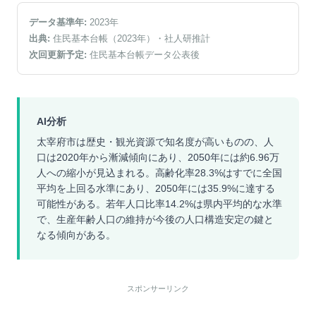
データ基準年:
2023
年
出典:
住民基本台帳（2023年）
・社人研推計
次回更新予定:
住民基本台帳データ公表後
AI分析
太宰府市は歴史・観光資源で知名度が高いものの、人
口は2020年から漸減傾向にあり、2050年には約6.96万
人への縮小が見込まれる。高齢化率28.3%はすでに全国
平均を上回る水準にあり、2050年には35.9%に達する
可能性がある。若年人口比率14.2%は県内平均的な水準
で、生産年齢人口の維持が今後の人口構造安定の鍵と
なる傾向がある。
スポンサーリンク