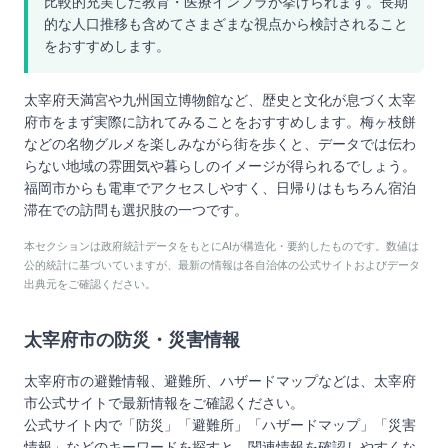
比較的充実した教育・医療インフラが挙げられます。長期
的な人口推移も含めてさまざまな視点から検討されること
をおすすめします。
太宰府天満宮や九州国立博物館など、歴史と文化が息づく太宰
府市をまず実際に訪れてみることをおすすめします。梅ヶ枝餅
などの名物グルメを楽しみながら街を歩くと、データでは伝わ
らない地域の雰囲気や暮らしのイメージが得られるでしょう。
福岡市からも電車でアクセスしやすく、日帰りはもちろん宿泊
滞在での訪問も選択肢の一つです。
本セクションは政府統計データをもとにAIが構造化・要約したものです。数値は
公的統計に基づいていますが、最新の情報は各自治体の公式サイトおよびデータ
出典元をご確認ください。
太宰府市
の防災・災害情報
太宰府市
の避難情報、避難所、ハザードマップなどは、
太宰府
市
公式サイトで最新情報をご確認ください。
公式サイト内で「防災」「避難所」「ハザードマップ」「災害
情報」などのキーワードを探すと、関連情報を確認しやすくな