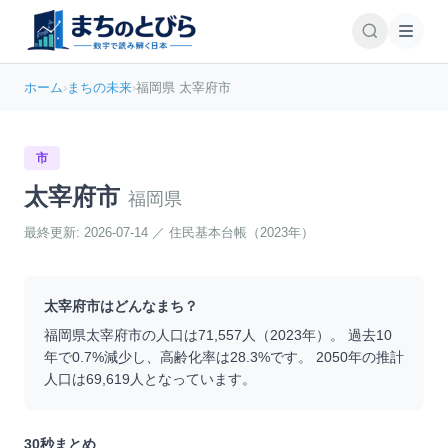
ホーム
›
まちの未来
›
福岡県 太宰府市
市
太宰府市
福岡県
最終更新:
2026-07-14
／
住民基本台帳（2023年）
太宰府市
はどんなまち？
福岡県
太宰府市
の人口は
71,557
人（
2023
年）。 過去10
年で
0.7
%
減少
し、高齢化率は
28.3
%です。 2050年の推計
人口は
69,619
人となっています。
30秒まとめ