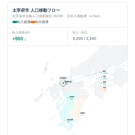
太宰府市
人口移動フロー
住民基本台帳人口移動報告 2024年・日本人移動者（e-Stat）
転入超過
転出超過
転入超過合計
転入 / 転出
+
960
3,300
/
2,340
人
関東
人
+
747
中部
太宰府市
人
+
10
福岡県(他)
近畿
人
+
131
+
8
中国
人
-72
熊本県
+
101
宮崎県
-40
鹿児島県
+
75