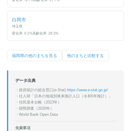
変化率:
-0.7
%
高齢化率:
27.7
%
白岡市
埼玉県
変化率:
0.1
%
高齢化率:
28.3
%
福岡県
の他のまちを見る
他のまちと比較する
データ出典
・政府統計の総合窓口(e-Stat)
https://www.e-stat.go.jp/
・
社人研「日本の地域別将来推計人口（令和5年推計）」
・
住民基本台帳（2023年）
・
国勢調査（2020年）
・World Bank Open Data
免責事項