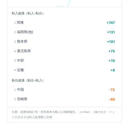
転入超過（転入−転出）
関東
+
747
1
福岡県(他)
+
131
2
熊本県
+
101
3
鹿児島県
+
75
4
中部
+
10
5
近畿
+
8
6
転出超過（転出−転入）
中国
-72
1
宮崎県
-40
2
出典：総務省統計局「住民基本台帳人口移動報告」（e-Stat）｜線の太さ・ドッ
トの大きさは転入超過数に比例