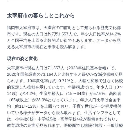
太宰府市
の暮らしとこれから
福岡県太宰府市は、天満宮の門前町として知られる歴史文化都
市です。現在の人口は約7万1,557人で、年少人口比率が14.2%
と全国平均を上回る比較的若い街でもあります。データから見
える太宰府市の現在と未来を読み解きます。
現在の姿と変化
太宰府市の現在人口は71,557人（2023年住民基本台帳）で、
2020年国勢調査の73,164人と比較すると緩やかな減少傾向が見
られます。10年変化率は約−0.71%と、大幅な変動ではなく比較
的安定した推移を示しています。年齢構成では、年少人口（0〜
14歳）が14.2%、生産年齢人口（15〜64歳）が57.6%、高齢者
（65歳以上）が28.3%となっています。年少人口比率は全国平
均（約11〜12%）を上回っており、子育て世代が一定程度根付
いている様子がデータから読み取れます。生活インフラとして
は、小学校8校・中学校5校・高等学校4校が整備されており、
教育環境の充実が見られます。医療面でも病院4施設・一般診療