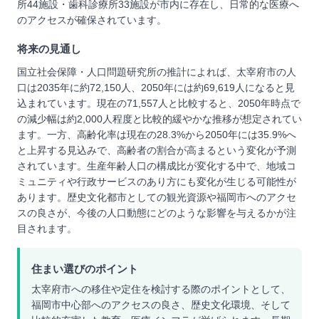
所44施設・歯科診療所33施設が市内に存在し、日常的な医療へ
のアクセスが確保されています。
将来の見通し
国立社会保障・人口問題研究所の推計によれば、太宰府市の人
口は2035年に約72,150人、2050年には約69,619人になると見
込まれています。現在の71,557人と比較すると、2050年時点で
の減少幅は約2,000人程度と比較的緩やかな推移が想定されてい
ます。一方、高齢化率は現在の28.3%から2050年には35.9%へ
と上昇する見込みで、高齢者の割合が高まるという変化が予測
されています。生産年齢人口の構成比が変化する中で、地域コ
ミュニティや行政サービスのあり方にも変化が生じる可能性が
あります。歴史文化都市としての観光資源や福岡市へのアクセ
スの良さが、今後の人口動態にどのような影響を与えるかが注
目されます。
住まい選びのポイント
太宰府市への移住や定住を検討する際のポイントとして、
福岡市中心部へのアクセスの良さ、歴史文化環境、そして