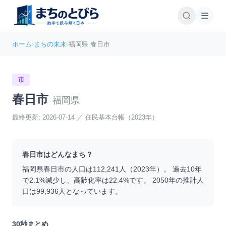
ホーム
›
まちの未来
›
福岡県 春日市
市
春日市
福岡県
最終更新:
2026-07-14
／
住民基本台帳（2023年）
春日市
はどんなまち？
福岡県
春日市
の人口は
112,241
人（
2023
年）。 過去10年
で
2.1
%
減少
し、高齢化率は
22.4
%です。 2050年の推計人
口は
99,936
人となっています。
30秒まとめ