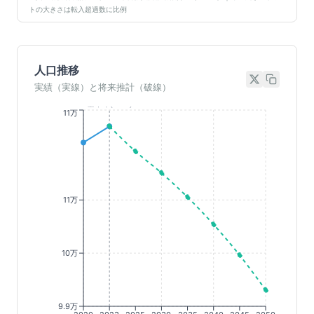
トの大きさは転入超過数に比例
人口推移
実績（実線）と将来推計（破線）
基準年(2023)
11万
11万
10万
9.9万