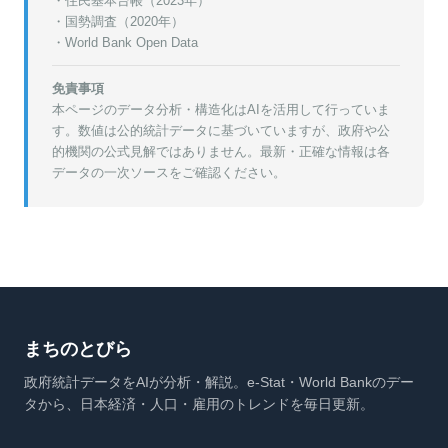
・
住民基本台帳（2023年）
・
国勢調査（2020年）
・World Bank Open Data
免責事項
本ページのデータ分析・構造化はAIを活用して行っていま
す。数値は公的統計データに基づいていますが、政府や公
的機関の公式見解ではありません。最新・正確な情報は各
データの一次ソースをご確認ください。
まちのとびら
政府統計データをAIが分析・解説。e-Stat・World Bankのデー
タから、日本経済・人口・雇用のトレンドを毎日更新。