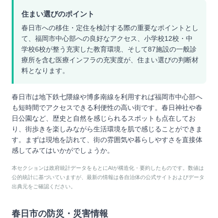
住まい選びのポイント
春日市への移住・定住を検討する際の重要なポイントとし
て、福岡市中心部への良好なアクセス、小学校12校・中
学校6校が整う充実した教育環境、そして87施設の一般診
療所を含む医療インフラの充実度が、住まい選びの判断材
料となります。
春日市は地下鉄七隈線や博多南線を利用すれば福岡市中心部へ
も短時間でアクセスできる利便性の高い街です。春日神社や春
日公園など、歴史と自然を感じられるスポットも点在してお
り、街歩きを楽しみながら生活環境を肌で感じることができま
す。まずは現地を訪れて、街の雰囲気や暮らしやすさを直接体
感してみてはいかがでしょうか。
本セクションは政府統計データをもとにAIが構造化・要約したものです。数値は
公的統計に基づいていますが、最新の情報は各自治体の公式サイトおよびデータ
出典元をご確認ください。
春日市
の防災・災害情報