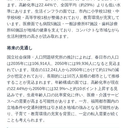
ます。高齢化率は22.44%で、全国平均（約29%）よりも低い水
準にあります。生活インフラの面では、市内に小学校12校・中
学校6校・高等学校1校が整備されており、教育環境が充実して
います。医療面でも病院5施設・一般診療所87施設・歯科診療
所60施設が地域の健康を支えており、コンパクトな市域ながら
生活利便性の高さが読み取れます。
将来の見通し
国立社会保障・人口問題研究所の推計によれば、春日市の人口
は2035年には106,914人、2050年には99,936人になると見込ま
れています。現在の112,241人から2050年にかけて約11%の減
少が想定されており、長期的には10万人規模の都市として推移
することが見込まれます。年齢構成の面では、高齢化率が現在
の22.44%から2050年には32.9%へと約10ポイント上昇する見
込みです。生産年齢人口の比率変化に伴い、医療・介護サービ
スへの需要が高まる可能性があります。一方、福岡都市圏内の
立地条件や交通利便性は引き続き地域の強みとなる可能性があ
り、子育て・教育環境の充実を背景に、一定の転入需要が続く
ことも考えられます。