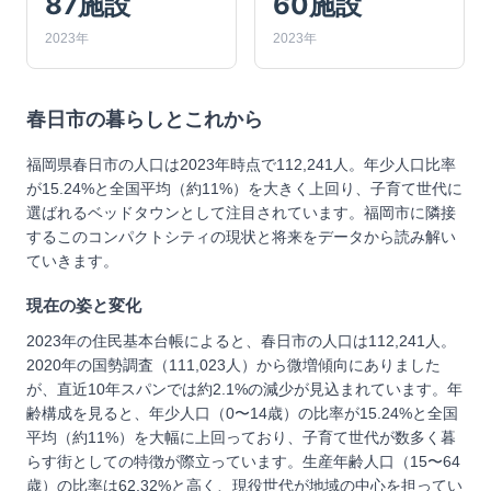
87施設
60施設
2023年
2023年
春日市
の暮らしとこれから
福岡県春日市の人口は2023年時点で112,241人。年少人口比率
が15.24%と全国平均（約11%）を大きく上回り、子育て世代に
選ばれるベッドタウンとして注目されています。福岡市に隣接
するこのコンパクトシティの現状と将来をデータから読み解い
ていきます。
現在の姿と変化
2023年の住民基本台帳によると、春日市の人口は112,241人。
2020年の国勢調査（111,023人）から微増傾向にありました
が、直近10年スパンでは約2.1%の減少が見込まれています。年
齢構成を見ると、年少人口（0〜14歳）の比率が15.24%と全国
平均（約11%）を大幅に上回っており、子育て世代が数多く暮
らす街としての特徴が際立っています。生産年齢人口（15〜64
歳）の比率は62.32%と高く、現役世代が地域の中心を担ってい