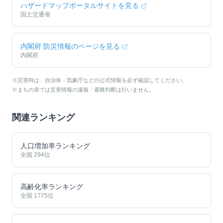
ハザードマップポータルサイトを見る
国土交通省
内閣府 防災情報のページを見る
内閣府
※災害時は、自治体・気象庁などの公式情報を必ず確認してください。
※まちの扉では災害情報の速報・避難判断は行いません。
関連ランキング
人口増加率ランキング
全国
294
位
高齢化率ランキング
全国
1775
位