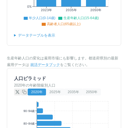
0%
2023年
2035年
2050年
年少人口(0-14歳)
生産年齢人口(15-64歳)
高齢者人口(65歳以上)
データテーブルを表示
生産年齢人口の変化は雇用市場にも影響します。都道府県別の最新
雇用データは
就活データブック
をご覧ください。
人口ピラミッド
2020年の年齢階級別人口
2020
年
2025
年
2035
年
2050
年
90-94歳
80-84歳