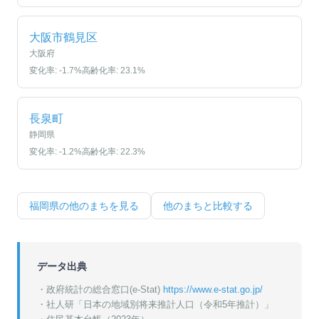
大阪市鶴見区
大阪府
変化率:
-1.7
%
高齢化率:
23.1
%
長泉町
静岡県
変化率:
-1.2
%
高齢化率:
22.3
%
福岡県
の他のまちを見る
他のまちと比較する
データ出典
・政府統計の総合窓口(e-Stat)
https://www.e-stat.go.jp/
・
社人研「日本の地域別将来推計人口（令和5年推計）」