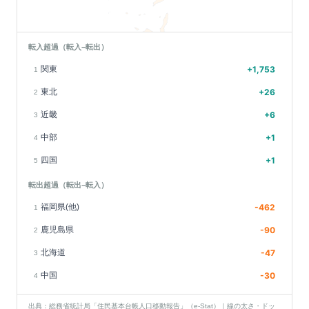
転入超過（転入−転出）
関東
+
1,753
1
東北
+
26
2
近畿
+
6
3
中部
+
1
4
四国
+
1
5
転出超過（転出−転入）
福岡県(他)
-462
1
鹿児島県
-90
2
北海道
-47
3
中国
-30
4
出典：総務省統計局「住民基本台帳人口移動報告」（e-Stat）｜線の太さ・ドッ