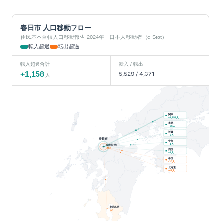
春日市
人口移動フロー
住民基本台帳人口移動報告 2024年・日本人移動者（e-Stat）
転入超過
転出超過
転入超過合計
転入 / 転出
+
1,158
5,529
/
4,371
人
関東
人
+
1,753
東北
人
+
26
近畿
人
+
6
春日市
中部
人
+
1
福岡県(他)
-462
四国
人
+
1
中国
人
-30
北海道
人
-47
鹿児島県
-90