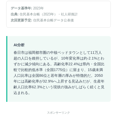
データ基準年:
2023
年
出典:
住民基本台帳（2023年）
・社人研推計
次回更新予定:
住民基本台帳データ公表後
AI分析
春日市は福岡都市圏の中核ベッドタウンとして11万人
超の人口を維持しているが、10年変化率は約-2.1%とわ
ずかに減少傾向にある。高齢化率22.4%は県内・全国比
較で比較的低水準（全国1775位）に留まり、15歳未満
人口比率は全国86位と若年層の厚みが特徴的だ。2050
年には高齢化率が32.9%へ上昇する見込みだが、生産年
齢人口比率62.3%という現状の強みがしばらく続くと見
込まれる。
スポンサーリンク