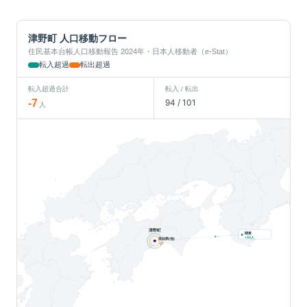
津野町
人口移動フロー
住民基本台帳人口移動報告 2024年・日本人移動者（e-Stat）
転入超過
転出超過
転入超過合計
転入 / 転出
-7
94
/
101
人
津野町
関東
人
+
30
高知県(他)
-37