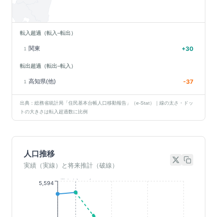
転入超過（転入−転出）
関東
+
30
1
転出超過（転出−転入）
高知県(他)
-37
1
出典：総務省統計局「住民基本台帳人口移動報告」（e-Stat）｜線の太さ・ドッ
トの大きさは転入超過数に比例
人口推移
実績（実線）と将来推計（破線）
基準年(2023)
5,594