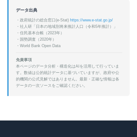
データ出典
・政府統計の総合窓口(e-Stat)
https://www.e-stat.go.jp/
・
社人研「日本の地域別将来推計人口（令和5年推計）」
・
住民基本台帳（2023年）
・
国勢調査（2020年）
・World Bank Open Data
免責事項
本ページのデータ分析・構造化はAIを活用して行っていま
す。数値は公的統計データに基づいていますが、政府や公
的機関の公式見解ではありません。最新・正確な情報は各
データの一次ソースをご確認ください。