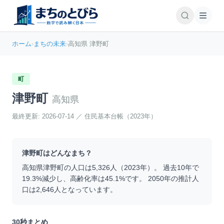
ホーム
›
まちの未来
›
高知県 津野町
町
津野町
高知県
最終更新:
2026-07-14
／
住民基本台帳（2023年）
津野町
はどんなまち？
高知県
津野町
の人口は
5,326
人（
2023
年）。 過去10年で
19.3
%
減少
し、高齢化率は
45.1
%です。 2050年の推計人
口は
2,646
人となっています。
30秒まとめ