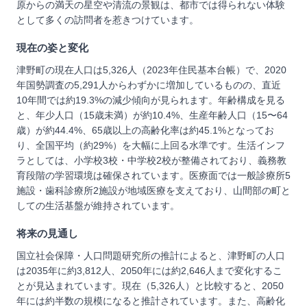
原からの満天の星空や清流の景観は、都市では得られない体験
として多くの訪問者を惹きつけています。
現在の姿と変化
津野町の現在人口は5,326人（2023年住民基本台帳）で、2020
年国勢調査の5,291人からわずかに増加しているものの、直近
10年間では約19.3%の減少傾向が見られます。年齢構成を見る
と、年少人口（15歳未満）が約10.4%、生産年齢人口（15〜64
歳）が約44.4%、65歳以上の高齢化率は約45.1%となってお
り、全国平均（約29%）を大幅に上回る水準です。生活インフ
ラとしては、小学校3校・中学校2校が整備されており、義務教
育段階の学習環境は確保されています。医療面では一般診療所5
施設・歯科診療所2施設が地域医療を支えており、山間部の町と
しての生活基盤が維持されています。
将来の見通し
国立社会保障・人口問題研究所の推計によると、津野町の人口
は2035年に約3,812人、2050年には約2,646人まで変化するこ
とが見込まれています。現在（5,326人）と比較すると、2050
年には約半数の規模になると推計されています。また、高齢化