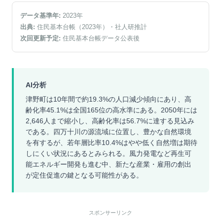
データ基準年:
2023
年
出典:
住民基本台帳（2023年）
・社人研推計
次回更新予定:
住民基本台帳データ公表後
AI分析
津野町は10年間で約19.3%の人口減少傾向にあり、高
齢化率45.1%は全国165位の高水準にある。2050年には
2,646人まで縮小し、高齢化率は56.7%に達する見込み
である。四万十川の源流域に位置し、豊かな自然環境
を有するが、若年層比率10.4%はやや低く自然増は期待
しにくい状況にあるとみられる。風力発電など再生可
能エネルギー開発も進む中、新たな産業・雇用の創出
が定住促進の鍵となる可能性がある。
スポンサーリンク