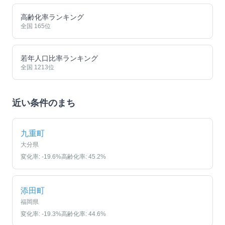
高齢化率ランキング
全国
165
位
若年人口比率ランキング
全国
1213
位
近い条件のまち
九重町
大分県
変化率:
-19.6
%
高齢化率:
45.2
%
添田町
福岡県
変化率:
-19.3
%
高齢化率:
44.6
%