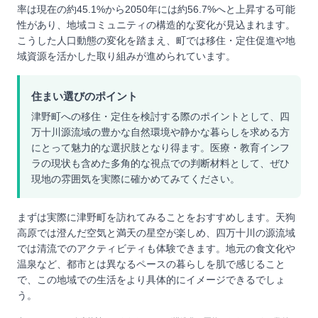
率は現在の約45.1%から2050年には約56.7%へと上昇する可能
性があり、地域コミュニティの構造的な変化が見込まれます。
こうした人口動態の変化を踏まえ、町では移住・定住促進や地
域資源を活かした取り組みが進められています。
住まい選びのポイント
津野町への移住・定住を検討する際のポイントとして、四
万十川源流域の豊かな自然環境や静かな暮らしを求める方
にとって魅力的な選択肢となり得ます。医療・教育インフ
ラの現状も含めた多角的な視点での判断材料として、ぜひ
現地の雰囲気を実際に確かめてみてください。
まずは実際に津野町を訪れてみることをおすすめします。天狗
高原では澄んだ空気と満天の星空が楽しめ、四万十川の源流域
では清流でのアクティビティも体験できます。地元の食文化や
温泉など、都市とは異なるペースの暮らしを肌で感じること
で、この地域での生活をより具体的にイメージできるでしょ
う。