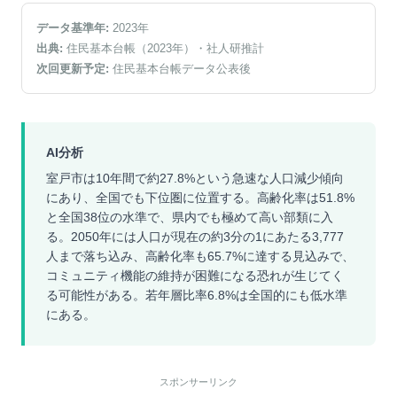
データ基準年:
2023
年
出典:
住民基本台帳（2023年）
・社人研推計
次回更新予定:
住民基本台帳データ公表後
AI分析
室戸市は10年間で約27.8%という急速な人口減少傾向
にあり、全国でも下位圏に位置する。高齢化率は51.8%
と全国38位の水準で、県内でも極めて高い部類に入
る。2050年には人口が現在の約3分の1にあたる3,777
人まで落ち込み、高齢化率も65.7%に達する見込みで、
コミュニティ機能の維持が困難になる恐れが生じてく
る可能性がある。若年層比率6.8%は全国的にも低水準
にある。
スポンサーリンク