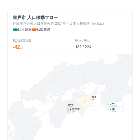
室戸市
人口移動フロー
住民基本台帳人口移動報告 2024年・日本人移動者（e-Stat）
転入超過
転出超過
転入超過合計
転入 / 転出
-42
182
/
224
人
徳島県
-10
関東
室戸市
人
+
155
高知県(他)
近畿
人
-214
+
27