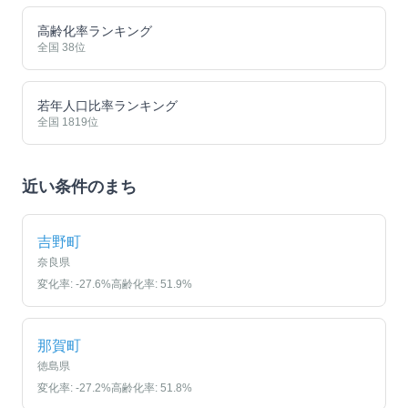
高齢化率ランキング
全国
38
位
若年人口比率ランキング
全国
1819
位
近い条件のまち
吉野町
奈良県
変化率:
-27.6
%
高齢化率:
51.9
%
那賀町
徳島県
変化率:
-27.2
%
高齢化率:
51.8
%