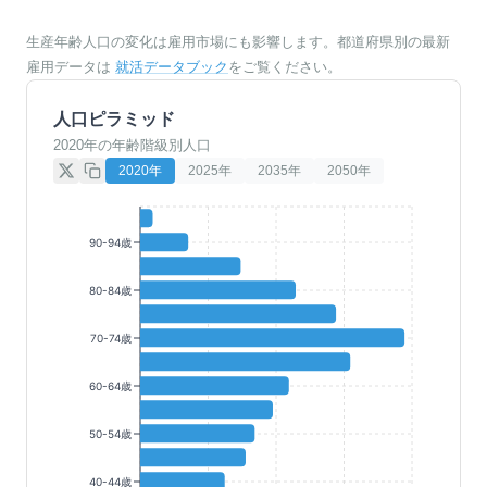
生産年齢人口の変化は雇用市場にも影響します。都道府県別の最新
雇用データは
就活データブック
をご覧ください。
人口ピラミッド
2020年の年齢階級別人口
2020
年
2025
年
2035
年
2050
年
90-94歳
80-84歳
70-74歳
60-64歳
50-54歳
40-44歳