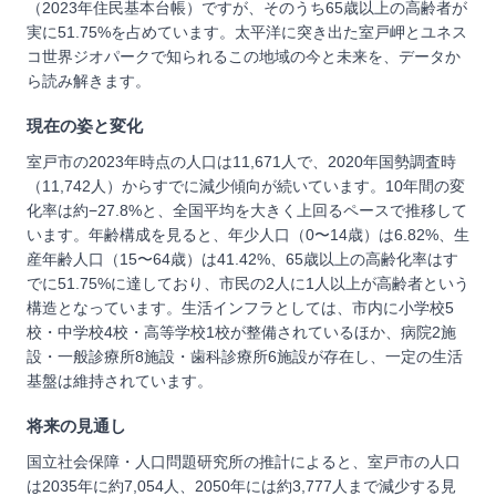
（2023年住民基本台帳）ですが、そのうち65歳以上の高齢者が
実に51.75%を占めています。太平洋に突き出た室戸岬とユネス
コ世界ジオパークで知られるこの地域の今と未来を、データか
ら読み解きます。
現在の姿と変化
室戸市の2023年時点の人口は11,671人で、2020年国勢調査時
（11,742人）からすでに減少傾向が続いています。10年間の変
化率は約−27.8%と、全国平均を大きく上回るペースで推移して
います。年齢構成を見ると、年少人口（0〜14歳）は6.82%、生
産年齢人口（15〜64歳）は41.42%、65歳以上の高齢化率はす
でに51.75%に達しており、市民の2人に1人以上が高齢者という
構造となっています。生活インフラとしては、市内に小学校5
校・中学校4校・高等学校1校が整備されているほか、病院2施
設・一般診療所8施設・歯科診療所6施設が存在し、一定の生活
基盤は維持されています。
将来の見通し
国立社会保障・人口問題研究所の推計によると、室戸市の人口
は2035年に約7,054人、2050年には約3,777人まで減少する見