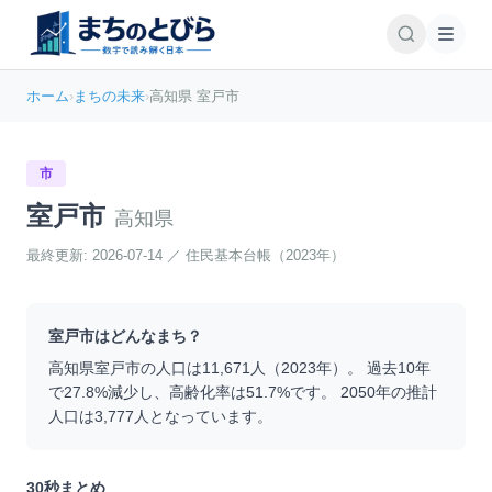
ホーム
›
まちの未来
›
高知県 室戸市
市
室戸市
高知県
最終更新:
2026-07-14
／
住民基本台帳（2023年）
室戸市
はどんなまち？
高知県
室戸市
の人口は
11,671
人（
2023
年）。 過去10年
で
27.8
%
減少
し、高齢化率は
51.7
%です。 2050年の推計
人口は
3,777
人となっています。
30秒まとめ