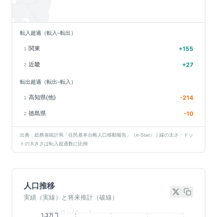
転入超過（転入−転出）
関東
+
155
1
近畿
+
27
2
転出超過（転出−転入）
高知県(他)
-214
1
徳島県
-10
2
出典：総務省統計局「住民基本台帳人口移動報告」（e-Stat）｜線の太さ・ドッ
トの大きさは転入超過数に比例
人口推移
実績（実線）と将来推計（破線）
基準年(2023)
1.3万