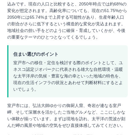
込みです。現在の人口と比較すると、2050年時点では約68%の
変化が想定されます。高齢化率についても、現在の51.75%から
2050年には65.74%まで上昇する可能性があり、生産年齢人口
の割合がさらに低下するという構造的な変化が見込まれます。
地域社会の担い手をどのように確保・育成していくかが、今後
の重要なテーマのひとつとなってくるでしょう。
住まい選びのポイント
室戸市への移住・定住を検討する際のポイントとして、ユ
ネスコ認定ジオパークに代表される雄大な自然環境・温暖
な太平洋岸の気候・豊富な海の幸といった地域の特色を、
現在の生活インフラの状況とあわせて判断材料にするとよ
いでしょう。
室戸市には、弘法大師ゆかりの御厨人窟、奇岩が連なる室戸
岬、そして深層水を活かしたご当地グルメなど、ここにしかな
い体験が揃っています。まずは現地を訪れ、太平洋の荒波が刻
んだ岬の風景や地域の空気をぜひ直接体感してみてください。