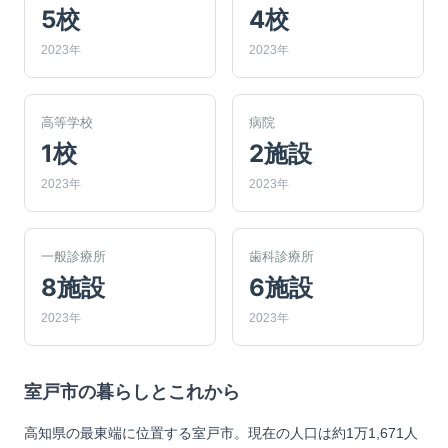
5校
4校
2023年
2023年
高等学校
病院
1校
2施設
2023年
2023年
一般診療所
歯科診療所
8施設
6施設
2023年
2023年
室戸市
の暮らしとこれから
高知県の最東端に位置する室戸市。現在の人口は約1万1,671人