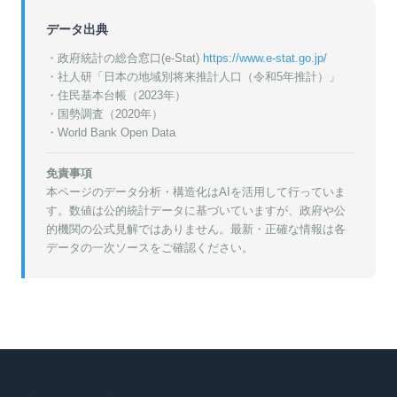
データ出典
・政府統計の総合窓口(e-Stat)
https://www.e-stat.go.jp/
・
社人研「日本の地域別将来推計人口（令和5年推計）」
・
住民基本台帳（2023年）
・
国勢調査（2020年）
・World Bank Open Data
免責事項
本ページのデータ分析・構造化はAIを活用して行っていま
す。数値は公的統計データに基づいていますが、政府や公
的機関の公式見解ではありません。最新・正確な情報は各
データの一次ソースをご確認ください。