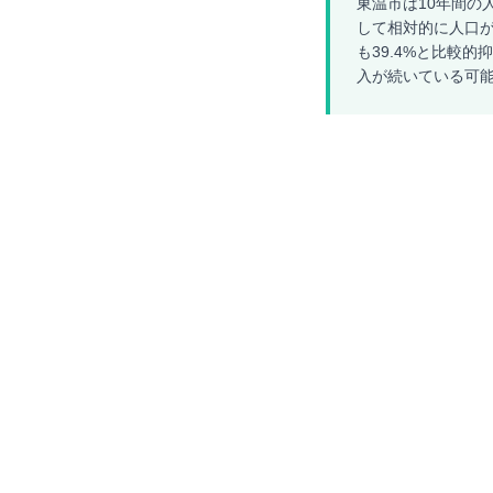
東温市は10年間の
して相対的に人口が
も39.4%と比較
入が続いている可