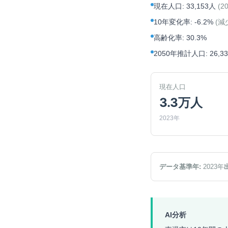
現在人口
:
33,153人
(
2
10年変化率
:
-6.2%
(
減
高齢化率
:
30.3%
2050年推計人口
:
26,3
現在人口
3.3万人
2023年
データ基準年:
2023
年
AI分析