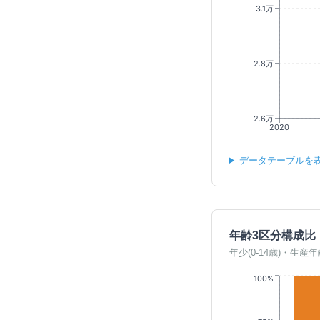
3.1万
2.8万
2.6万
2020
データテーブルを
年齢3区分構成比
年少(0-14歳)・生産年
100%