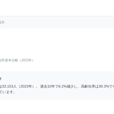
温市
住民基本台帳（2023年）
？
は
33,153
人（
2023
年）。 過去10年で
6.2
%
減少
し、高齢化率は
30.3
%で
ています。