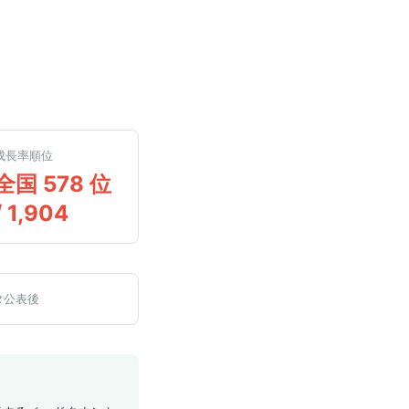
成長率順位
全国 578 位
/ 1,904
タ公表後