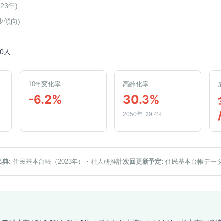
023年
)
少傾向
)
30人
10年変化率
高齢化率
-6.2%
30.3%
2050年: 39.4%
出典:
住民基本台帳（2023年）
・社人研推計
次回更新予定:
住民基本台帳デー