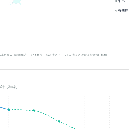
中部
3
香川県
4
本台帳人口移動報告」（e-Stat）｜線の太さ・ドットの大きさは転入超過数に比例
推計（破線）
基準年(2023)