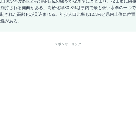
人口減少率が約6.2%と県内2位の緩やかな水準にとどまり、松山市に隣
維持される傾向がある。高齢化率30.3%は県内で最も低い水準の一つで、
的抑制された高齢化が見込まれる。年少人口比率も12.3%と県内上位に位
能性がある。
スポンサーリンク