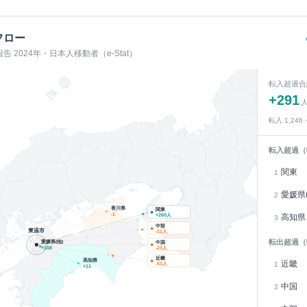
フロー
 2024年・日本人移動者（e-Stat）
転入超過合
+
291
転入
1,246
転入超過（
関東
1
愛媛県(
2
香川県
関東
-1
高知県
+
260
人
3
中部
東温市
-11
人
転出超過（
愛媛県(他)
中国
+
108
-23
人
近畿
高知県
近畿
1
-53
人
+
11
中国
2