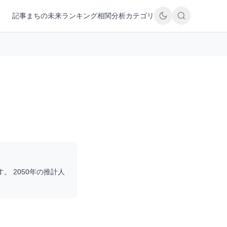
記事
まちの未来
ランキング
相関分析
カテゴリ
す。 2050年の推計人