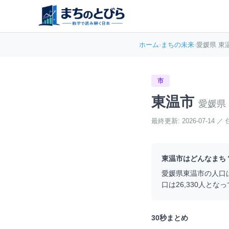
ホーム
›
まちの未来
›
愛媛県 東
市
東温市
愛媛県
最終更新:
2026-07-14
／
東温市
はどんなまち
愛媛県
東温市
の人口
口は
26,330
人となっ
30秒まとめ