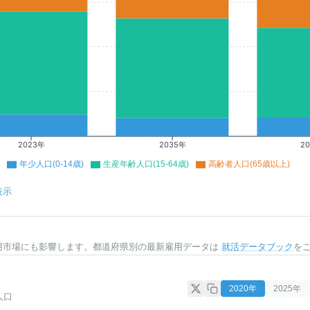
2023年
2035年
2
年少人口(0-14歳)
生産年齢人口(15-64歳)
高齢者人口(65歳以上)
表示
用市場にも影響します。都道府県別の最新雇用データは
就活データブック
を
2020
年
2025
年
人口