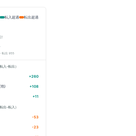
転入超過
転出超過
計
人
− 転出
955
転入−転出）
+
260
他)
+
108
+
11
転出−転入）
-53
-23