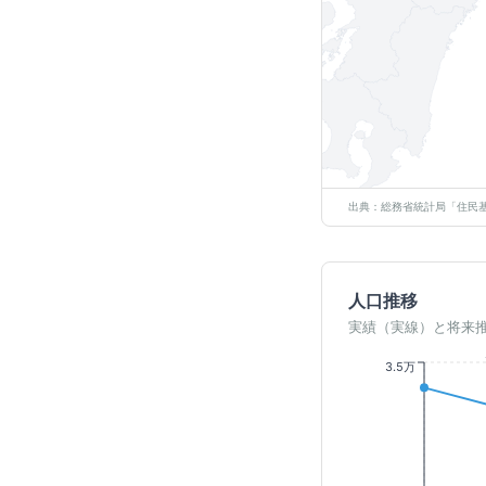
出典：総務省統計局「住民基
人口推移
実績（実線）と将来
3.5万