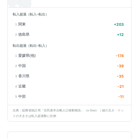
転入超過（転入−転出）
関東
+
203
1
徳島県
+
12
2
転出超過（転出−転入）
愛媛県(他)
-174
1
中国
-39
2
香川県
-35
3
近畿
-21
4
中部
-11
5
出典：総務省統計局「住民基本台帳人口移動報告」（e-Stat）｜線の太さ・ドッ
トの大きさは転入超過数に比例