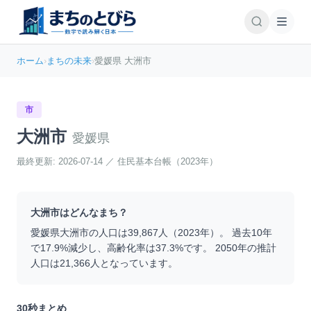
ホーム
›
まちの未来
›
愛媛県 大洲市
市
大洲市
愛媛県
最終更新:
2026-07-14
／
住民基本台帳（2023年）
大洲市
はどんなまち？
愛媛県
大洲市
の人口は
39,867
人（
2023
年）。 過去10年
で
17.9
%
減少
し、高齢化率は
37.3
%です。 2050年の推計
人口は
21,366
人となっています。
30秒まとめ