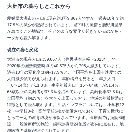
大洲市
の暮らしとこれから
愛媛県大洲市の人口は現在約3万9,867人ですが、過去10年で約
17.9％の減少が記録されています。城下町の風情と鹿野川温泉
が息づくこの地域で、今どのような変化が起きているのかをデ
ータから読み解きます。
現在の姿と変化
大洲市の現在人口は39,867人（住民基本台帳・2023年）で、
2020年の国勢調査時点の40,575人から708人減少しています。
過去10年の変化率は約−17.9％と、全国平均を上回る速度での
人口減少傾向が見られます。 年齢構成を見ると、年少人口
（0〜14歳）が11.3％、生産年齢人口（15〜64歳）が51.4％、
65歳以上の高齢者が37.3％を占めています。高齢化率37.3％は
全国平均（約29％）を大きく上回っており、地域の年齢構造の
特徴として読み取れます。 生活インフラについては、小学校12
校・中学校9校・高等学校5校が整備されており、子育て世代に
とって一定の教育環境が確保されています。医療面では病院6施
設・一般診療所50施設・歯科診療所24施設が市内に点在し、地
域医療の基盤が維持されています。