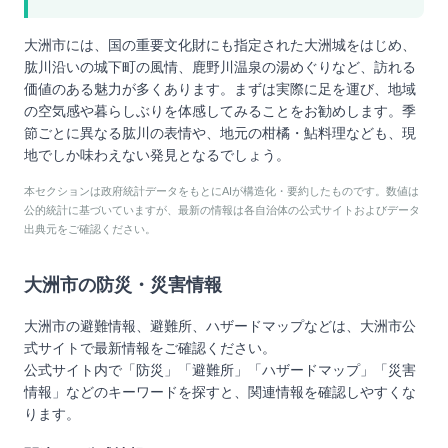
大洲市には、国の重要文化財にも指定された大洲城をはじめ、
肱川沿いの城下町の風情、鹿野川温泉の湯めぐりなど、訪れる
価値のある魅力が多くあります。まずは実際に足を運び、地域
の空気感や暮らしぶりを体感してみることをお勧めします。季
節ごとに異なる肱川の表情や、地元の柑橘・鮎料理なども、現
地でしか味わえない発見となるでしょう。
本セクションは政府統計データをもとにAIが構造化・要約したものです。数値は
公的統計に基づいていますが、最新の情報は各自治体の公式サイトおよびデータ
出典元をご確認ください。
大洲市
の防災・災害情報
大洲市
の避難情報、避難所、ハザードマップなどは、
大洲市
公
式サイトで最新情報をご確認ください。
公式サイト内で「防災」「避難所」「ハザードマップ」「災害
情報」などのキーワードを探すと、関連情報を確認しやすくな
ります。