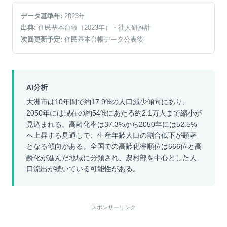
データ基準年:
2023
年
出典:
住民基本台帳（2023年）
・社人研推計
次回更新予定:
住民基本台帳データ公表後
AI分析
大洲市は10年間で約17.9%の人口減少傾向にあり、
2050年には現在の約54%にあたる約2.1万人まで縮小が
見込まれる。高齢化率は37.3%から2050年には52.5%
へ上昇する見通しで、生産年齢人口の割合低下が顕著
となる傾向がある。全国での高齢化率順位は666位と高
齢化が進んだ地域に分類され、農村部を中心とした人
口流出が続いている可能性がある。
スポンサーリンク