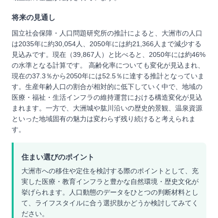
将来の見通し
国立社会保障・人口問題研究所の推計によると、大洲市の人口
は2035年に約30,054人、2050年には約21,366人まで減少する
見込みです。現在（39,867人）と比べると、2050年には約46%
の水準となる計算です。 高齢化率についても変化が見込まれ、
現在の37.3％から2050年には52.5％に達する推計となっていま
す。生産年齢人口の割合が相対的に低下していく中で、地域の
医療・福祉・生活インフラの維持運営における構造変化が見込
まれます。一方で、大洲城や肱川沿いの歴史的景観、温泉資源
といった地域固有の魅力は変わらず残り続けると考えられま
す。
住まい選びのポイント
大洲市への移住や定住を検討する際のポイントとして、充
実した医療・教育インフラと豊かな自然環境・歴史文化が
挙げられます。人口動態のデータをひとつの判断材料とし
て、ライフスタイルに合う選択肢かどうか検討してみてく
ださい。