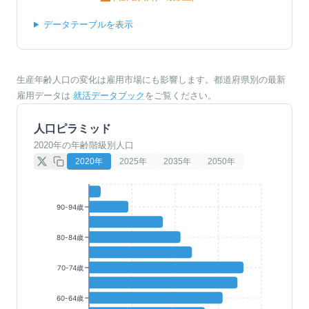
データテーブルを表示
生産年齢人口の変化は雇用市場にも影響します。都道府県別の最新
雇用データは
就活データブック
をご覧ください。
人口ピラミッド
2020年の年齢階級別人口
2020
年
2025
年
2035
年
2050
年
90-94歳
80-84歳
70-74歳
60-64歳