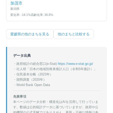
加茂市
新潟県
変化率:
-18.1
%
高齢化率:
36.8
%
愛媛県
の他のまちを見る
他のまちと比較する
データ出典
・政府統計の総合窓口(e-Stat)
https://www.e-stat.go.jp/
・
社人研「日本の地域別将来推計人口（令和5年推計）」
・
住民基本台帳（2023年）
・
国勢調査（2020年）
・World Bank Open Data
免責事項
本ページのデータ分析・構造化はAIを活用して行っていま
す。数値は公的統計データに基づいていますが、政府や公
的機関の公式見解ではありません。最新・正確な情報は各