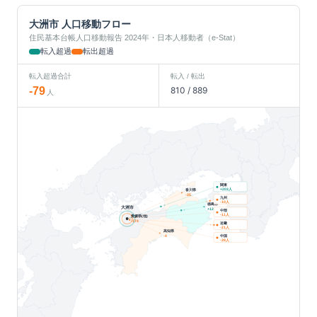
大洲市
人口移動フロー
住民基本台帳人口移動報告 2024年・日本人移動者（e-Stat）
転入超過
転出超過
転入超過合計
転入 / 転出
-79
810
/
889
人
関東
人
+
203
香川県
-35
九州
人
-10
徳島県
大洲市
+
12
中部
人
-11
愛媛県(他)
-174
近畿
人
-21
高知県
中国
-4
人
-39