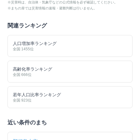
※災害時は、自治体・気象庁などの公式情報を必ず確認してください。
※まちの扉では災害情報の速報・避難判断は行いません。
関連ランキング
人口増加率ランキング
全国
1455
位
高齢化率ランキング
全国
666
位
若年人口比率ランキング
全国
923
位
近い条件のまち