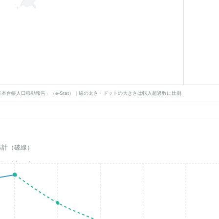
本台帳人口移動報告」（e-Stat）｜線の太さ・ドットの大きさは転入超過数に比例
推計（破線）
基準年(2023)