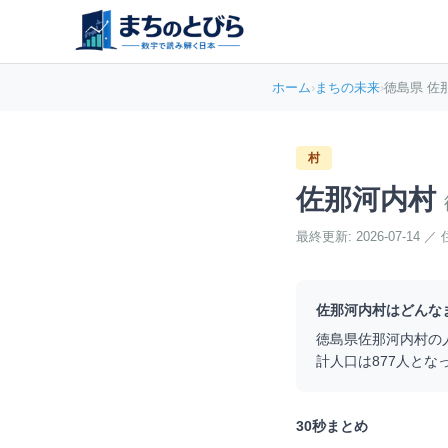
ホーム
›
まちの未来
›
徳島県 佐
村
佐那河内村
最終更新:
2026-07-14
／
佐那河内村
はどんな
徳島県
佐那河内村
の
計人口は
877
人とな
30秒まとめ