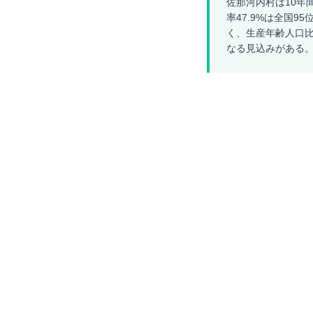
佐那河内村は10年
率47.9%は全国9
く、生産年齢人口比
なる見込みがある