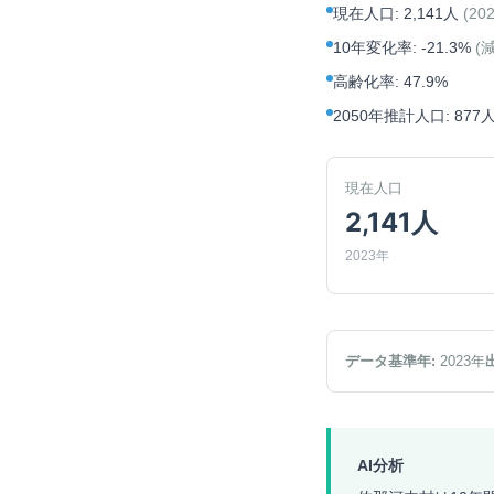
現在人口
:
2,141人
(
20
10年変化率
:
-21.3%
(
高齢化率
:
47.9%
2050年推計人口
:
877
現在人口
2,141人
2023年
データ基準年:
2023
年
AI分析