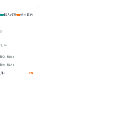
転入超過
転出超過
計
転出
26
転入−転出）
転出−転入）
他)
-26