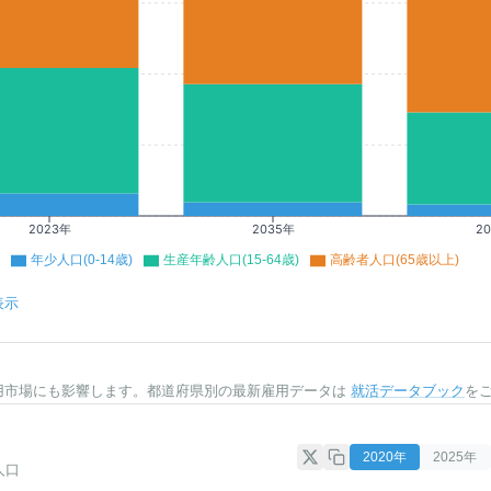
2023年
2035年
2
年少人口(0-14歳)
生産年齢人口(15-64歳)
高齢者人口(65歳以上)
表示
用市場にも影響します。都道府県別の最新雇用データは
就活データブック
を
2020
年
2025
年
人口