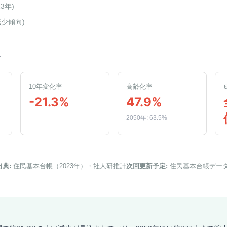
23年
)
減少傾向
)
人
10年変化率
高齢化率
-21.3%
47.9%
2050年: 63.5%
出典:
住民基本台帳（2023年）
・社人研推計
次回更新予定:
住民基本台帳デー