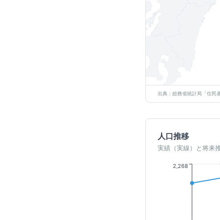
出典：総務省統計局「住民基
人口推移
実績（実線）と将来
2,268