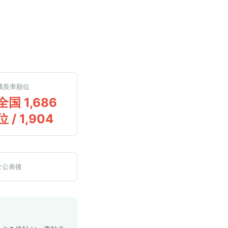
成長率順位
全国 1,686
位 / 1,904
タ公表後