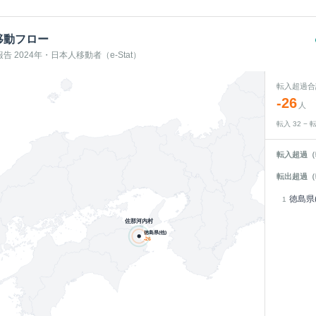
移動フロー
 2024年・日本人移動者（e-Stat）
転入超過合
-26
人
転入
32
− 
転入超過（
転出超過（
徳島県(
1
佐那河内村
徳島県(他)
-26