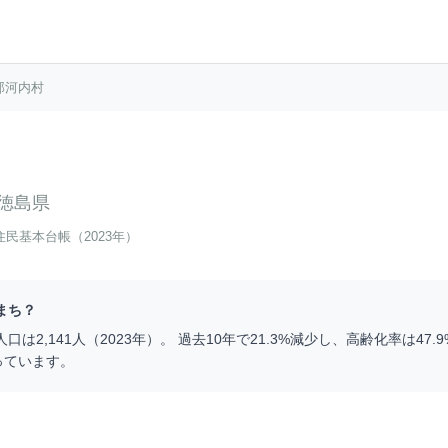
那河内村
徳島県
住民基本台帳（2023年）
まち？
人口は
2,141
人（
2023
年）。 過去10年で
21.3
%
減少
し、高齢化率は
47.9
っています。