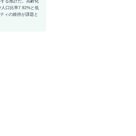
縮小する推計だ。高齢化
人口比率7.92%と低
ニティの維持が課題と