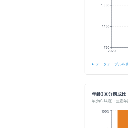
1,550
1,150
750
2020
データテーブルを
年齢3区分構成比
年少(0-14歳)・生産年
100%