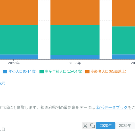
2023年
2035年
2
年少人口(0-14歳)
生産年齢人口(15-64歳)
高齢者人口(65歳以上)
表示
用市場にも影響します。都道府県別の最新雇用データは
就活データブック
を
2020
年
2025
年
人口