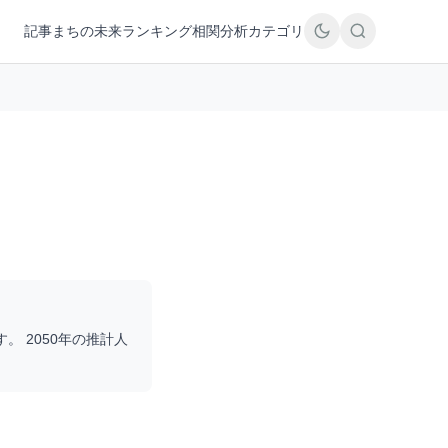
記事
まちの未来
ランキング
相関分析
カテゴリ
す。 2050年の推計人