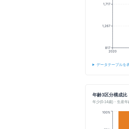
1,717
1,267
817
2020
データテーブルを
年齢3区分構成比
年少(0-14歳)・生産年
100%