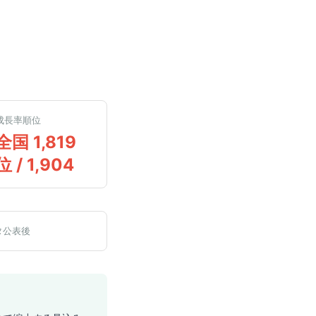
成長率順位
全国 1,819
位 / 1,904
タ公表後