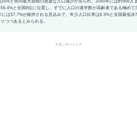
約25%と県内最大規模の急速な人口減少が見られ、2050年には約956
56.4%と全国8位に位置し、すでに人口の過半数が高齢者である極め
0年には57.7%が維持される見込みで、年少人口比率は6.3%と全国最低
なりつつあるとみられる。
スポンサーリンク