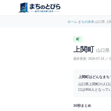
ホーム
›
まちの未来
›
山口県 上
町
上関町
山口県
最終更新:
2026-07-14
／
上関町
はどんなまち
山口県
上関町
の人口
口は
956
人となって
30秒まとめ