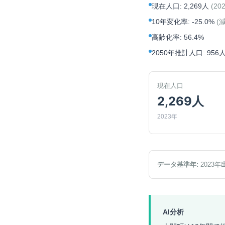
現在人口
:
2,269人
(
20
10年変化率
:
-25.0%
(
高齢化率
:
56.4%
2050年推計人口
:
956
現在人口
2,269人
2023年
データ基準年:
2023
年
AI分析