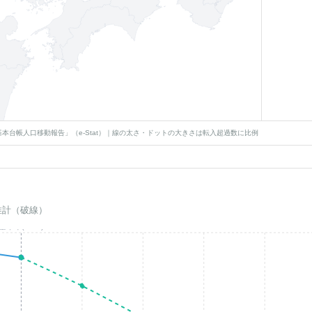
本台帳人口移動報告」（e-Stat）｜線の太さ・ドットの大きさは転入超過数に比例
推計（破線）
基準年(2023)