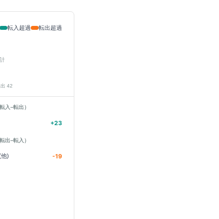
転入超過
転出超過
計
転出
42
転入−転出）
+
23
転出−転入）
他)
-19