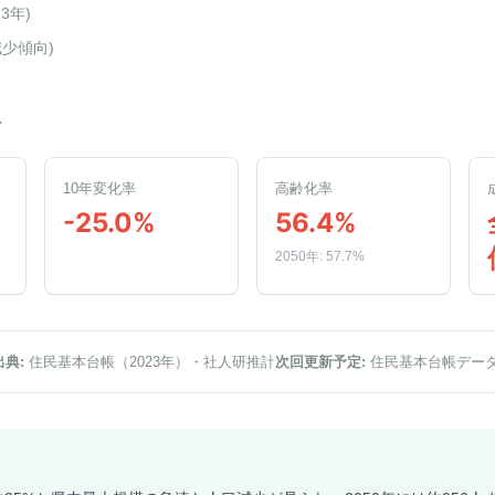
23年
)
減少傾向
)
人
10年変化率
高齢化率
-25.0%
56.4%
2050年: 57.7%
出典:
住民基本台帳（2023年）
・社人研推計
次回更新予定:
住民基本台帳デー