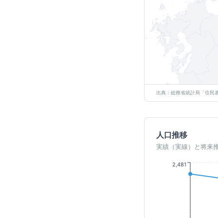
出典：総務省統計局「住民基
人口推移
実績（実線）と将来
2,481