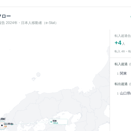
フロー
 2024年・日本人移動者（e-Stat）
転入超過合
+
4
人
転入
46
− 
転入超過（
関東
1
転出超過（
山口県(
1
上関町
関東
+
23
人
山口県(他)
-19