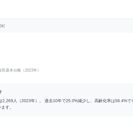
関町
住民基本台帳（2023年）
？
は
2,269
人（
2023
年）。 過去10年で
25.0
%
減少
し、高齢化率は
56.4
%で
います。