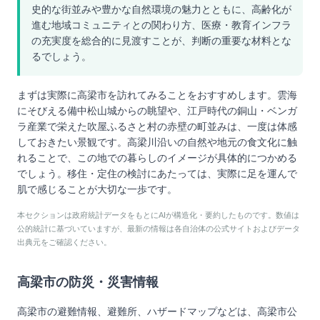
史的な街並みや豊かな自然環境の魅力とともに、高齢化が
進む地域コミュニティとの関わり方、医療・教育インフラ
の充実度を総合的に見渡すことが、判断の重要な材料とな
るでしょう。
まずは実際に高梁市を訪れてみることをおすすめします。雲海
にそびえる備中松山城からの眺望や、江戸時代の銅山・ベンガ
ラ産業で栄えた吹屋ふるさと村の赤壁の町並みは、一度は体感
しておきたい景観です。高梁川沿いの自然や地元の食文化に触
れることで、この地での暮らしのイメージが具体的につかめる
でしょう。移住・定住の検討にあたっては、実際に足を運んで
肌で感じることが大切な一歩です。
本セクションは政府統計データをもとにAIが構造化・要約したものです。数値は
公的統計に基づいていますが、最新の情報は各自治体の公式サイトおよびデータ
出典元をご確認ください。
高梁市
の防災・災害情報
高梁市
の避難情報、避難所、ハザードマップなどは、
高梁市
公