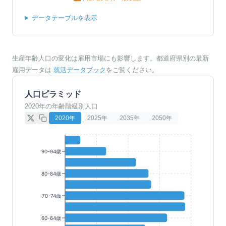
データテーブルを表示
生産年齢人口の変化は雇用市場にも影響します。都道府県別の最新
雇用データは
就活データブック
をご覧ください。
人口ピラミッド
2020年の年齢階級別人口
2020
年
2025
年
2035
年
2050
年
90-94歳
80-84歳
70-74歳
60-64歳