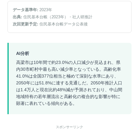
データ基準年:
2023
年
出典:
住民基本台帳（2023年）
・社人研推計
次回更新予定:
住民基本台帳データ公表後
AI分析
高梁市は10年間で約23.0%の人口減少が見込まれ、県
内30市町村中最も高い減少率となっている。高齢化率
41.0%は全国377位相当と極めて深刻な水準にあり、
2050年には51.8%に達する見通しだ。2050年推計人口
は1.4万人と現在比約48%減が予測されており、中山間
地域特有の若年層流出と高齢化の複合的な影響が特に
顕著に表れている傾向がある。
スポンサーリンク