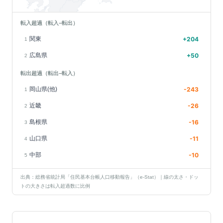
転入超過（転入−転出）
関東
+
204
1
広島県
+
50
2
転出超過（転出−転入）
岡山県(他)
-243
1
近畿
-26
2
島根県
-16
3
山口県
-11
4
中部
-10
5
出典：総務省統計局「住民基本台帳人口移動報告」（e-Stat）｜線の太さ・ドッ
トの大きさは転入超過数に比例