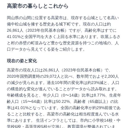
高梁市
の暮らしとこれから
岡山県の山間に位置する高梁市は、現存する山城として名高い
備中松山城を擁する歴史ある城下町です。現在の人口は約
26,861人（2023年住民基本台帳）ですが、高齢化率はすでに
41.01%と全国平均を大きく上回る水準にあります。吹屋ふるさ
と村の赤壁の町並みなど豊かな歴史資源を持つこの地域の、人
口データから見えてくる姿をご紹介します。
現在の姿と変化
高梁市の現在人口は26,861人（2023年住民基本台帳）で、
2020年国勢調査時の29,072人と比べ、数年間でおよそ2,200人
の減少が見られます。過去10年間の変化率は約23%減と、人口
の構造的な変化が進んでいることがデータから読み取れます。
年齢構成を見ると、年少人口（0〜14歳）比率は8.77%、生産年
齢人口（15〜64歳）比率は50.22%、高齢者（65歳以上）の比
率は41.01%となっています。全国の高齢化率が約29%前後であ
ることと比較すると、高梁市の高齢化は相当程度進んでいる水
準にあります。 生活インフラとしては、市内に小学校14校・中
学校6校・高等学校5校が立地し、教育環境が整備されていま