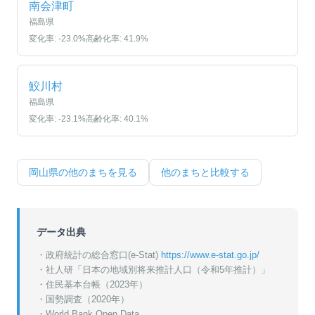
南会津町
福島県
変化率:
-23.0
%
高齢化率:
41.9
%
鮫川村
福島県
変化率:
-23.1
%
高齢化率:
40.1
%
岡山県
の他のまちを見る
他のまちと比較する
データ出典
・政府統計の総合窓口(e-Stat)
https://www.e-stat.go.jp/
・
社人研「日本の地域別将来推計人口（令和5年推計）」
・
住民基本台帳（2023年）
・
国勢調査（2020年）
・World Bank Open Data