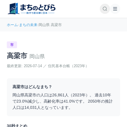
ホーム
›
まちの未来
›
岡山県 高梁市
市
高梁市
岡山県
最終更新:
2026-07-14
／
住民基本台帳（2023年）
高梁市
はどんなまち？
岡山県
高梁市
の人口は
26,861
人（
2023
年）。 過去10年
で
23.0
%
減少
し、高齢化率は
41.0
%です。 2050年の推計
人口は
14,031
人となっています。
30秒まとめ