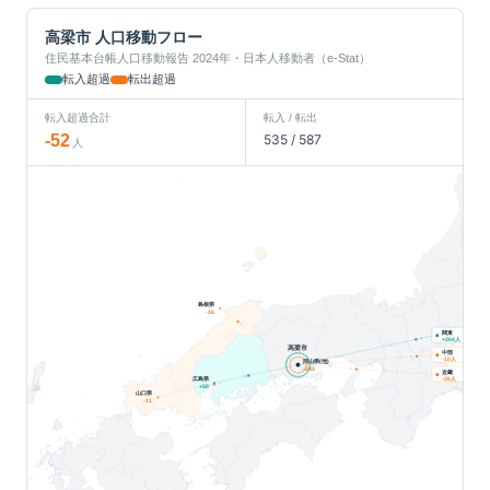
高梁市
人口移動フロー
住民基本台帳人口移動報告 2024年・日本人移動者（e-Stat）
転入超過
転出超過
転入超過合計
転入 / 転出
-52
535
/
587
人
島根県
-16
関東
人
+
204
高梁市
中部
人
-10
岡山県(他)
-243
近畿
人
広島県
-26
+
50
山口県
-11