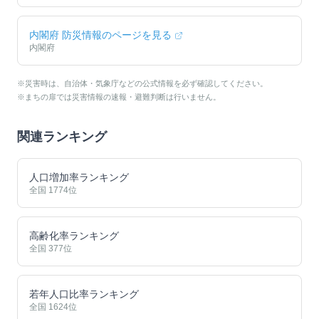
内閣府 防災情報のページを見る
内閣府
※災害時は、自治体・気象庁などの公式情報を必ず確認してください。
※まちの扉では災害情報の速報・避難判断は行いません。
関連ランキング
人口増加率ランキング
全国
1774
位
高齢化率ランキング
全国
377
位
若年人口比率ランキング
全国
1624
位