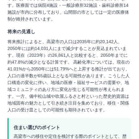
す。医療面では病院4施設・一般診療所32施設・歯科診療所14
施設が市内に分布しており、山間部の市としては一定の医療体
制が維持されています。
将来の見通し
将来推計によると、高梁市の人口は2035年に約20,142人、
2050年には約14,031人にまで減少することが見込まれていま
す。現在（2023年）の26,861人と比較すると、2050年までに
約47.8%の減少となる計算です。 高齢化率については、現在の
41.01%から2050年には51.79%へと上昇する推計が出ており、
人口の過半数が65歳以上となる可能性があります。こうした人
口構造の変化に伴い、地域の医療・福祉サービスの需要や、地
域コミュニティのあり方に変化が生じる可能性が考えられま
す。一方、備中松山城や吹屋ふるさと村といった歴史的資源は
地域固有の魅力として引き続き注目を集めており、移住・関係
人口の受け皿としての可能性も期待されています。
住まい選びのポイント
高梁市への移住や定住を検討する際のポイントとして、歴