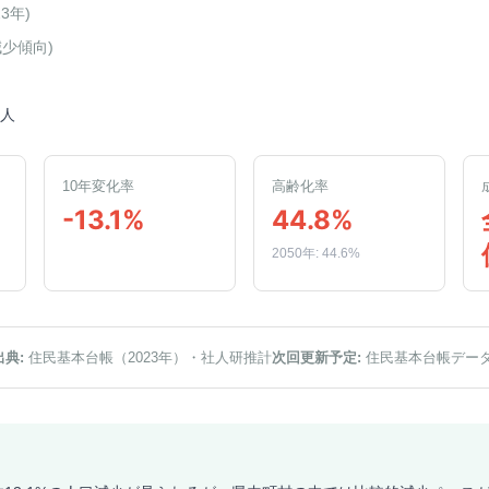
23年
)
減少傾向
)
1人
10年変化率
高齢化率
-13.1%
44.8%
2050年: 44.6%
出典:
住民基本台帳（2023年）
・社人研推計
次回更新予定:
住民基本台帳デー