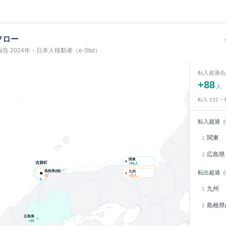
フロー
 2024年・日本人移動者（e-Stat）
転入超過合
+
88
人
転入
152
−
転入超過（
関東
1
広島県
2
関東
吉賀町
+
86
人
島根県(他)
九州
転出超過（
-3
-15
人
九州
1
島根県(
2
広島県
+
20