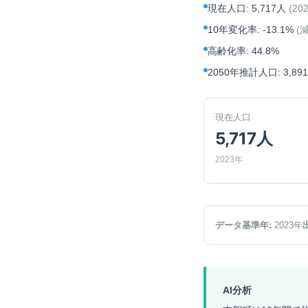
現在人口
:
5,717人
(
20
10年変化率
:
-13.1%
(
高齢化率
:
44.8%
2050年推計人口
:
3,89
現在人口
5,717人
2023年
データ基準年:
2023
年
AI分析