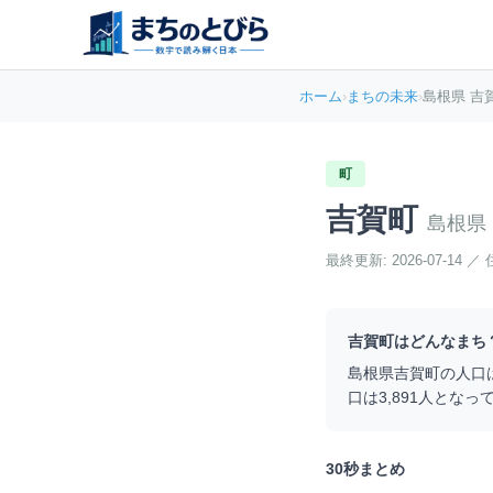
ホーム
›
まちの未来
›
島根県 吉
町
吉賀町
島根県
最終更新:
2026-07-14
／
吉賀町
はどんなまち
島根県
吉賀町
の人口
口は
3,891
人となっ
30秒まとめ