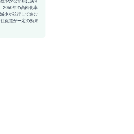
が緩やかな部類に属す
2050年の高齢化率
の減少が並行して進む
定住促進が一定の効果