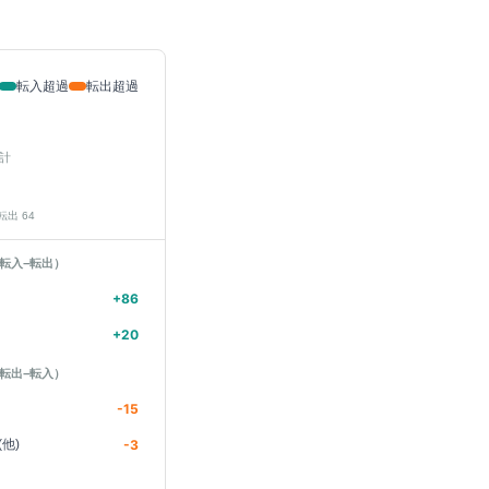
転入超過
転出超過
計
 転出
64
転入−転出）
+
86
+
20
転出−転入）
-15
他)
-3