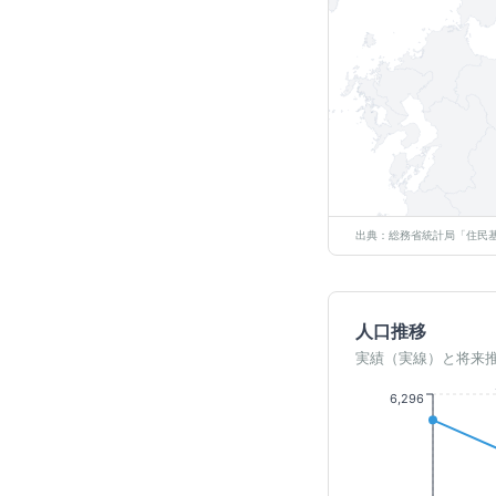
出典：総務省統計局「住民基
人口推移
実績（実線）と将来
6,296