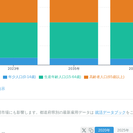
2023年
2035年
2
年少人口(0-14歳)
生産年齢人口(15-64歳)
高齢者人口(65歳以上)
表示
用市場にも影響します。都道府県別の最新雇用データは
就活データブック
を
2020
年
2025
年