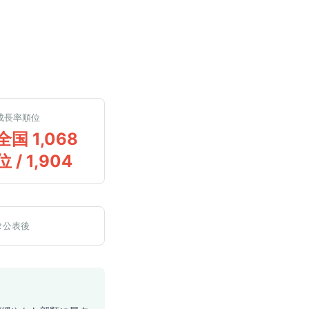
成長率順位
全国 1,068
位 / 1,904
タ公表後