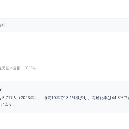
賀町
住民基本台帳（2023年）
？
は
5,717
人（
2023
年）。 過去10年で
13.1
%
減少
し、高齢化率は
44.8
%で
ています。