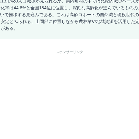
約13.1%の人口減少が見られるが、県内町村の中では比較的減少ペース
化率は44.8%と全国184位に位置し、深刻な高齢化が進んでいるものの、
横ばいで推移する見込みである。これは高齢コホートの自然減と現役世代
な安定とみられる。山間部に位置しながら農林業や地域資源を活用した
性がある。
スポンサーリンク