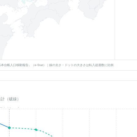
本台帳人口移動報告」（e-Stat）｜線の太さ・ドットの大きさは転入超過数に比例
推計（破線）
基準年(2023)