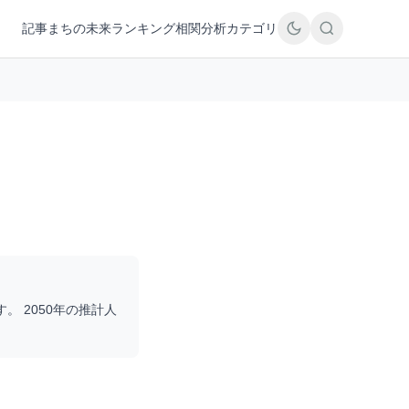
記事
まちの未来
ランキング
相関分析
カテゴリ
す。 2050年の推計人