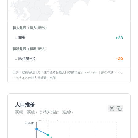
転入超過（転入−転出）
関東
+
33
1
転出超過（転出−転入）
鳥取県(他)
-29
1
出典：総務省統計局「住民基本台帳人口移動報告」（e-Stat）｜線の太さ・ドッ
トの大きさは転入超過数に比例
人口推移
実績（実線）と将来推計（破線）
基準年(2023)
4,440