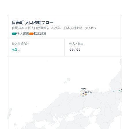
日南町
人口移動フロー
住民基本台帳人口移動報告 2024年・日本人移動者（e-Stat）
転入超過
転出超過
転入超過合計
転入 / 転出
+
4
69
/
65
人
日南町
関東
人
+
33
鳥取県(他)
-29