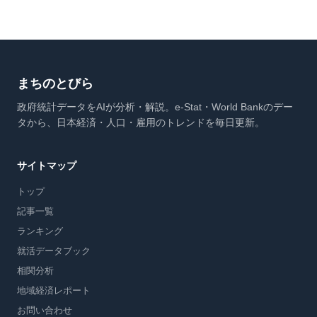
まちのとびら
政府統計データをAIが分析・解説。e-Stat・World Bankのデー
タから、日本経済・人口・雇用のトレンドを毎日更新。
サイトマップ
トップ
記事一覧
ランキング
就活データブック
相関分析
地域経済レポート
お問い合わせ