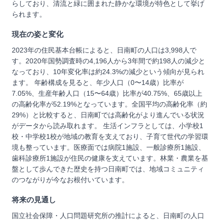
らしており、清流と緑に囲まれた静かな環境が特色として挙げ
られます。
現在の姿と変化
2023年の住民基本台帳によると、日南町の人口は3,998人で
す。2020年国勢調査時の4,196人から3年間で約198人の減少と
なっており、10年変化率は約24.3%の減少という傾向が見られ
ます。 年齢構成を見ると、年少人口（0〜14歳）比率が
7.05%、生産年齢人口（15〜64歳）比率が40.75%、65歳以上
の高齢化率が52.19%となっています。全国平均の高齢化率（約
29%）と比較すると、日南町では高齢化がより進んでいる状況
がデータから読み取れます。 生活インフラとしては、小学校1
校・中学校1校が地域の教育を支えており、子育て世代の学習環
境も整っています。医療面では病院1施設、一般診療所1施設、
歯科診療所1施設が住民の健康を支えています。林業・農業を基
盤として歩んできた歴史を持つ日南町では、地域コミュニティ
のつながりが今なお根付いています。
将来の見通し
国立社会保障・人口問題研究所の推計によると、日南町の人口