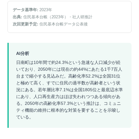
データ基準年:
2023
年
出典:
住民基本台帳（2023年）
・社人研推計
次回更新予定:
住民基本台帳データ公表後
AI分析
日南町は10年間で約24.3%という急速な人口減少が続
いており、2050年には現在の約44%にあたる1千7百人
台まで縮小する見込みだ。高齢化率52.2%は全国31位
と極めて高く、すでに住民の過半数が高齢者という状
況にある。若年層比率7.1%は全国1805位と最底辺水準
にあり、人口再生産力はほぼ失われつつある傾向があ
る。2050年の高齢化率57.3%という推計は、コミュニ
ティ機能の維持に根本的な対策を要することを示唆し
ている。