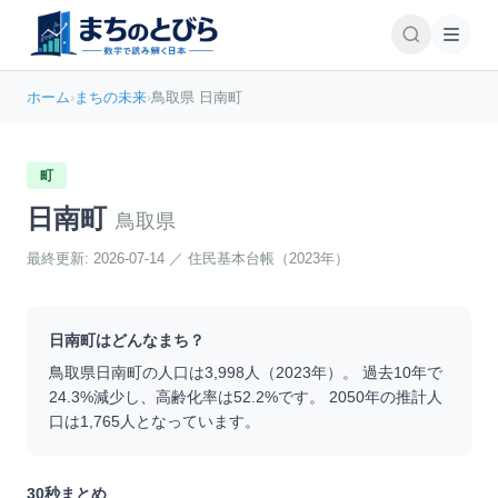
ホーム
›
まちの未来
›
鳥取県 日南町
町
日南町
鳥取県
最終更新:
2026-07-14
／
住民基本台帳（2023年）
日南町
はどんなまち？
鳥取県
日南町
の人口は
3,998
人（
2023
年）。 過去10年で
24.3
%
減少
し、高齢化率は
52.2
%です。 2050年の推計人
口は
1,765
人となっています。
30秒まとめ