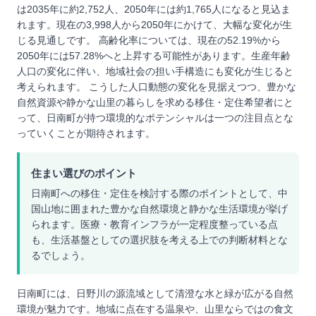
は2035年に約2,752人、2050年には約1,765人になると見込ま
れます。現在の3,998人から2050年にかけて、大幅な変化が生
じる見通しです。 高齢化率については、現在の52.19%から
2050年には57.28%へと上昇する可能性があります。生産年齢
人口の変化に伴い、地域社会の担い手構造にも変化が生じると
考えられます。 こうした人口動態の変化を見据えつつ、豊かな
自然資源や静かな山里の暮らしを求める移住・定住希望者にと
って、日南町が持つ環境的なポテンシャルは一つの注目点とな
っていくことが期待されます。
住まい選びのポイント
日南町への移住・定住を検討する際のポイントとして、中
国山地に囲まれた豊かな自然環境と静かな生活環境が挙げ
られます。医療・教育インフラが一定程度整っている点
も、生活基盤としての選択肢を考える上での判断材料とな
るでしょう。
日南町には、日野川の源流域として清澄な水と緑が広がる自然
環境が魅力です。地域に点在する温泉や、山里ならではの食文