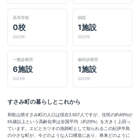
高等学校
病院
0校
1施設
2023年
2023年
一般診療所
歯科診療所
6施設
1施設
2023年
2023年
すさみ町
の暮らしとこれから
和歌山県すさみ町の人口は現在3,607人ですが、住民の約49%が
65歳以上という高齢化率は全国平均（約29%）を大きく上回っ
ています。エビとカツオの漁師町として知られるこの紀伊半島
の小さな町が、今どのような人口構造にあり、将来どのように