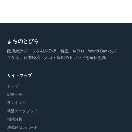
まちのとびら
政府統計データをAIが分析・解説。e-Stat・World Bankのデー
タから、日本経済・人口・雇用のトレンドを毎日更新。
サイトマップ
トップ
記事一覧
ランキング
就活データブック
相関分析
地域経済レポート