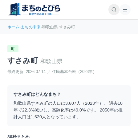
ホーム
›
まちの未来
›
和歌山県 すさみ町
町
すさみ町
和歌山県
最終更新:
2026-07-14
／
住民基本台帳（2023年）
すさみ町
はどんなまち？
和歌山県
すさみ町
の人口は
3,607
人（
2023
年）。 過去10
年で
22.3
%
減少
し、高齢化率は
49.0
%です。 2050年の推
計人口は
1,620
人となっています。
30秒まとめ