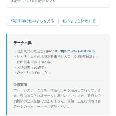
変化率:
-22.2
%
高齢化率:
48.2
%
和歌山県
の他のまちを見る
他のまちと比較する
データ出典
・政府統計の総合窓口(e-Stat)
https://www.e-stat.go.jp/
・
社人研「日本の地域別将来推計人口（令和5年推計）」
・
住民基本台帳（2023年）
・
国勢調査（2020年）
・World Bank Open Data
免責事項
本ページのデータ分析・構造化はAIを活用して行っていま
す。数値は公的統計データに基づいていますが、政府や公
的機関の公式見解ではありません。最新・正確な情報は各
データの一次ソースをご確認ください。