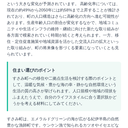
という大きな変化が予測されています。 高齢化率については、
現在の約49%から2050年には約58%まで上昇することが推計さ
れており、町の人口構造はさらに高齢化の方向へ進む可能性が
あります。生産年齢人口の割合が変化するなかで、地域コミュ
ニティや生活インフラの維持・継続に向けた新たな取り組みが
各方面で模索されていく時期が続くと考えられます。一方、移
住・定住促進施策や地域資源を活かした交流人口の拡大といっ
た取り組みが、町の将来像を形づくる要素になっていくとも見
られています。
住まい選びのポイント
すさみ町への移住や二拠点生活を検討する際のポイントと
して、温暖な気候・豊かな海の幸・静かな自然環境という
生活の質の高さが挙げられます。人口規模や地域の現状を
ふまえたうえで、自分のライフスタイルに合う選択肢かど
うかを考える材料にしてみてください。
すさみ町は、エメラルドグリーンの海が広がる紀伊半島の自然
豊かな漁師町です。ケンケン漁で知られるカツオやイセエビな