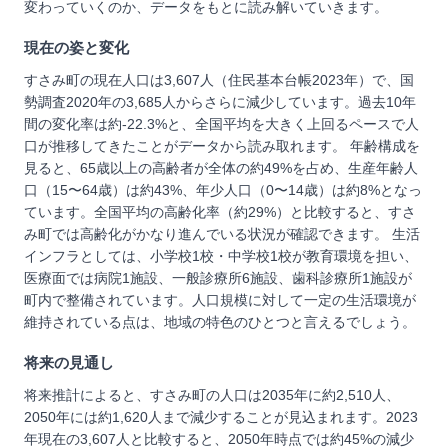
変わっていくのか、データをもとに読み解いていきます。
現在の姿と変化
すさみ町の現在人口は3,607人（住民基本台帳2023年）で、国
勢調査2020年の3,685人からさらに減少しています。過去10年
間の変化率は約-22.3%と、全国平均を大きく上回るペースで人
口が推移してきたことがデータから読み取れます。 年齢構成を
見ると、65歳以上の高齢者が全体の約49%を占め、生産年齢人
口（15〜64歳）は約43%、年少人口（0〜14歳）は約8%となっ
ています。全国平均の高齢化率（約29%）と比較すると、すさ
み町では高齢化がかなり進んでいる状況が確認できます。 生活
インフラとしては、小学校1校・中学校1校が教育環境を担い、
医療面では病院1施設、一般診療所6施設、歯科診療所1施設が
町内で整備されています。人口規模に対して一定の生活環境が
維持されている点は、地域の特色のひとつと言えるでしょう。
将来の見通し
将来推計によると、すさみ町の人口は2035年に約2,510人、
2050年には約1,620人まで減少することが見込まれます。2023
年現在の3,607人と比較すると、2050年時点では約45%の減少