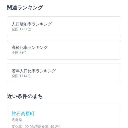
関連ランキング
人口増加率ランキング
全国
1737
位
高齢化率ランキング
全国
73
位
若年人口比率ランキング
全国
1714
位
近い条件のまち
神石高原町
広島県
変化率:
-22.0
%
高齢化率:
49.2
%