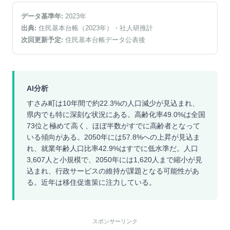
データ基準年:
2023
年
出典:
住民基本台帳（2023年）
・社人研推計
次回更新予定:
住民基本台帳データ公表後
AI分析
すさみ町は10年間で約22.3%の人口減少が見込まれ、
県内でも特に深刻な状況にある。高齢化率49.0%は全国
73位と極めて高く、ほぼ半数がすでに高齢者となって
いる傾向がある。2050年には57.8%への上昇が見込ま
れ、就業年齢人口比率42.9%はすでに低水準だ。人口
3,607人と小規模で、2050年には1,620人まで縮小が見
込まれ、行政サービスの維持が課題となる可能性があ
る。近年は移住促進策に注力している。
スポンサーリンク