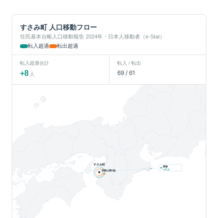
すさみ町
人口移動フロー
住民基本台帳人口移動報告 2024年・日本人移動者（e-Stat）
転入超過
転出超過
転入超過合計
転入 / 転出
+
8
69
/
61
人
すさみ町
関東
人
+
37
和歌山県(他)
-29