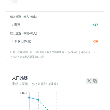
転入超過（転入−転出）
関東
+
37
1
転出超過（転出−転入）
和歌山県(他)
-29
1
出典：総務省統計局「住民基本台帳人口移動報告」（e-Stat）｜線の太さ・ドッ
トの大きさは転入超過数に比例
人口推移
実績（実線）と将来推計（破線）
基準年(2023)
3,892