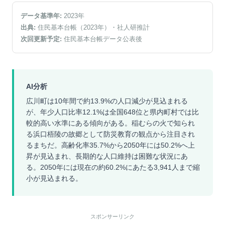
データ基準年:
2023
年
出典:
住民基本台帳（2023年）
・社人研推計
次回更新予定:
住民基本台帳データ公表後
AI分析
広川町は10年間で約13.9%の人口減少が見込まれる
が、年少人口比率12.1%は全国648位と県内町村では比
較的高い水準にある傾向がある。稲むらの火で知られ
る浜口梧陵の故郷として防災教育の観点から注目され
るまちだ。高齢化率35.7%から2050年には50.2%へ上
昇が見込まれ、長期的な人口維持は困難な状況にあ
る。2050年には現在の約60.2%にあたる3,941人まで縮
小が見込まれる。
スポンサーリンク