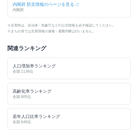
内閣府 防災情報のページを見る
内閣府
※災害時は、自治体・気象庁などの公式情報を必ず確認してください。
※まちの扉では災害情報の速報・避難判断は行いません。
関連ランキング
人口増加率ランキング
全国
1136
位
高齢化率ランキング
全国
805
位
若年人口比率ランキング
全国
648
位