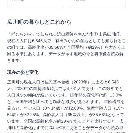
2023年
2023年
広川町
の暮らしとこれから
「稲むらの火」で知られる浜口梧陵を生んだ和歌山県広川町。
現在の人口は6,545人で、有田みかんの産地としても知られるこ
の町では、高齢化率が35.66%と全国平均（約29%）を大きく上
回る水準にあります。データが示す地域の今と将来像を読み解
きます。
現在の姿と変化
広川町の現在人口は住民基本台帳（2023年）によると6,545
人。2020年の国勢調査時点では6,781人であり、この数年でも
人口減少の傾向が続いています。10年間の変化率は約−13.9%
と、全国平均と比べても顕著な減少が見られます。 年齢構成を
見ると、年少人口（0〜14歳）が12.09%、生産年齢人口（15〜
64歳）が52.25%、高齢者人口（65歳以上）が35.66%となって
います。全国の高齢化率が約29%であることと比較すると、広
川町の高齢化はすでに高い水準にあることがデータから読み取