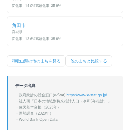
変化率:
-14.0
%
高齢化率:
35.9
%
角田市
宮城県
変化率:
-13.6
%
高齢化率:
35.8
%
和歌山県
の他のまちを見る
他のまちと比較する
データ出典
・政府統計の総合窓口(e-Stat)
https://www.e-stat.go.jp/
・
社人研「日本の地域別将来推計人口（令和5年推計）」
・
住民基本台帳（2023年）
・
国勢調査（2020年）
・World Bank Open Data