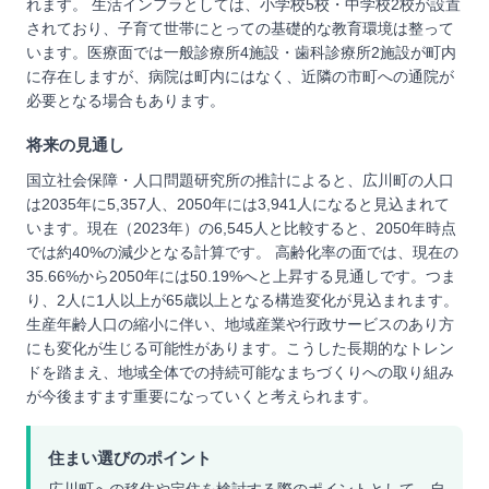
れます。 生活インフラとしては、小学校5校・中学校2校が設置
されており、子育て世帯にとっての基礎的な教育環境は整って
います。医療面では一般診療所4施設・歯科診療所2施設が町内
に存在しますが、病院は町内にはなく、近隣の市町への通院が
必要となる場合もあります。
将来の見通し
国立社会保障・人口問題研究所の推計によると、広川町の人口
は2035年に5,357人、2050年には3,941人になると見込まれて
います。現在（2023年）の6,545人と比較すると、2050年時点
では約40%の減少となる計算です。 高齢化率の面では、現在の
35.66%から2050年には50.19%へと上昇する見通しです。つま
り、2人に1人以上が65歳以上となる構造変化が見込まれます。
生産年齢人口の縮小に伴い、地域産業や行政サービスのあり方
にも変化が生じる可能性があります。こうした長期的なトレン
ドを踏まえ、地域全体での持続可能なまちづくりへの取り組み
が今後ますます重要になっていくと考えられます。
住まい選びのポイント