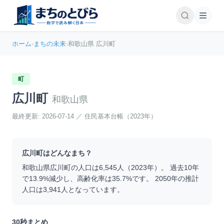
ホーム
›
まちの未来
›
和歌山県 広川町
町
広川町
和歌山県
最終更新:
2026-07-14
／
住民基本台帳（2023年）
広川町
はどんなまち？
和歌山県
広川町
の人口は
6,545
人（
2023
年）。 過去10年
で
13.9
%
減少
し、高齢化率は
35.7
%です。 2050年の推計
人口は
3,941
人となっています。
30秒まとめ