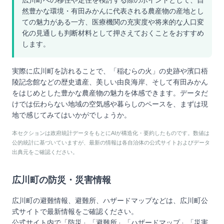
広川町への移住や定住を検討する際のポイントとして、自
然豊かな環境・有田みかんに代表される農産物の産地とし
ての魅力がある一方、医療機関の充実度や将来的な人口変
化の見通しも判断材料として押さえておくことをおすすめ
します。
実際に広川町を訪れることで、「稲むらの火」の史跡や濱口梧
陵記念館などの歴史遺産、美しい由良海岸、そして有田みかん
をはじめとした豊かな農産物の魅力を体感できます。データだ
けでは伝わらない地域の空気感や暮らしのペースを、まずは現
地で感じてみてはいかがでしょうか。
本セクションは政府統計データをもとにAIが構造化・要約したものです。数値は
公的統計に基づいていますが、最新の情報は各自治体の公式サイトおよびデータ
出典元をご確認ください。
広川町
の防災・災害情報
広川町
の避難情報、避難所、ハザードマップなどは、
広川町
公
式サイトで最新情報をご確認ください。
公式サイト内で「防災」「避難所」「ハザードマップ」「災害