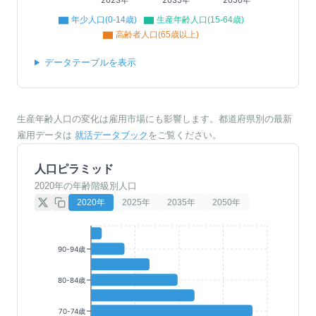
年少人口(0-14歳)
生産年齢人口(15-64歳)
高齢者人口(65歳以上)
データテーブルを表示
生産年齢人口の変化は雇用市場にも影響します。都道府県別の最新
雇用データは
就活データブック
をご覧ください。
人口ピラミッド
2020年の年齢階級別人口
2020
年
2025
年
2035
年
2050
年
90-94歳
80-84歳
70-74歳