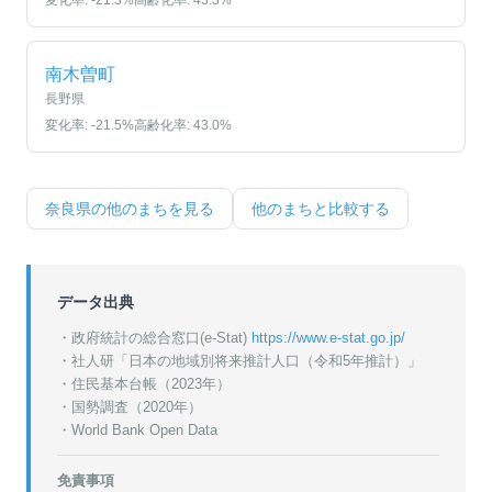
変化率:
-21.3
%
高齢化率:
43.3
%
南木曽町
長野県
変化率:
-21.5
%
高齢化率:
43.0
%
奈良県
の他のまちを見る
他のまちと比較する
データ出典
・政府統計の総合窓口(e-Stat)
https://www.e-stat.go.jp/
・
社人研「日本の地域別将来推計人口（令和5年推計）」
・
住民基本台帳（2023年）
・
国勢調査（2020年）
・World Bank Open Data
免責事項