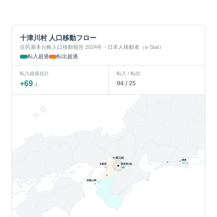
十津川村
人口移動フロー
住民基本台帳人口移動報告 2024年・日本人移動者（e-Stat）
転入超過
転出超過
転入超過合計
転入 / 転出
+
69
94
/
25
人
十津川村
関東
人
+
27
大阪府
奈良県(他)
-4
+
45
和歌山県
+
1