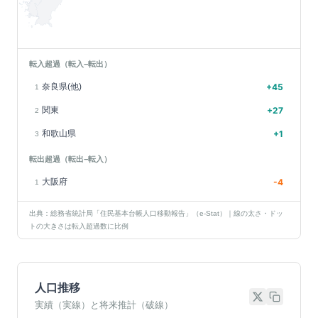
転入超過（転入−転出）
奈良県(他)
+
45
1
関東
+
27
2
和歌山県
+
1
3
転出超過（転出−転入）
大阪府
-4
1
出典：総務省統計局「住民基本台帳人口移動報告」（e-Stat）｜線の太さ・ドッ
トの大きさは転入超過数に比例
人口推移
実績（実線）と将来推計（破線）