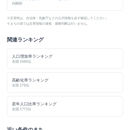
内閣府
※災害時は、自治体・気象庁などの公式情報を必ず確認してください。
※まちの扉では災害情報の速報・避難判断は行いません。
関連ランキング
人口増加率ランキング
全国
1680
位
高齢化率ランキング
全国
279
位
若年人口比率ランキング
全国
1772
位
近い条件のまち