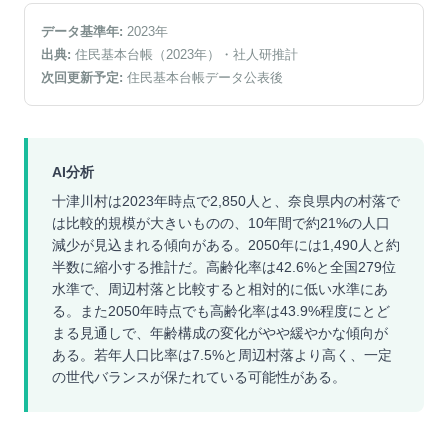
データ基準年:
2023
年
出典:
住民基本台帳（2023年）
・社人研推計
次回更新予定:
住民基本台帳データ公表後
AI分析
十津川村は2023年時点で2,850人と、奈良県内の村落で
は比較的規模が大きいものの、10年間で約21%の人口
減少が見込まれる傾向がある。2050年には1,490人と約
半数に縮小する推計だ。高齢化率は42.6%と全国279位
水準で、周辺村落と比較すると相対的に低い水準にあ
る。また2050年時点でも高齢化率は43.9%程度にとど
まる見通しで、年齢構成の変化がやや緩やかな傾向が
ある。若年人口比率は7.5%と周辺村落より高く、一定
の世代バランスが保たれている可能性がある。