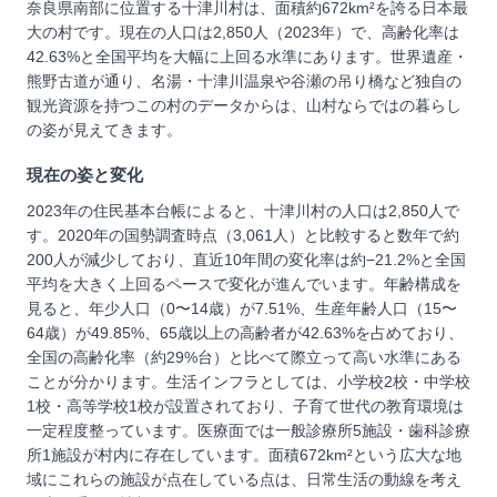
奈良県南部に位置する十津川村は、面積約672km²を誇る日本最
大の村です。現在の人口は2,850人（2023年）で、高齢化率は
42.63%と全国平均を大幅に上回る水準にあります。世界遺産・
熊野古道が通り、名湯・十津川温泉や谷瀬の吊り橋など独自の
観光資源を持つこの村のデータからは、山村ならではの暮らし
の姿が見えてきます。
現在の姿と変化
2023年の住民基本台帳によると、十津川村の人口は2,850人で
す。2020年の国勢調査時点（3,061人）と比較すると数年で約
200人が減少しており、直近10年間の変化率は約−21.2%と全国
平均を大きく上回るペースで変化が進んでいます。年齢構成を
見ると、年少人口（0〜14歳）が7.51%、生産年齢人口（15〜
64歳）が49.85%、65歳以上の高齢者が42.63%を占めており、
全国の高齢化率（約29%台）と比べて際立って高い水準にある
ことが分かります。生活インフラとしては、小学校2校・中学校
1校・高等学校1校が設置されており、子育て世代の教育環境は
一定程度整っています。医療面では一般診療所5施設・歯科診療
所1施設が村内に存在しています。面積672km²という広大な地
域にこれらの施設が点在している点は、日常生活の動線を考え