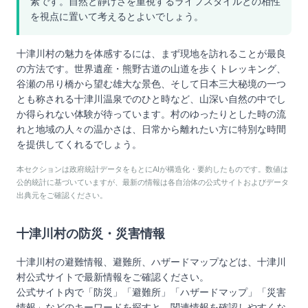
素です。自然と静けさを重視するライフスタイルとの相性
を視点に置いて考えるとよいでしょう。
十津川村の魅力を体感するには、まず現地を訪れることが最良
の方法です。世界遺産・熊野古道の山道を歩くトレッキング、
谷瀬の吊り橋から望む雄大な景色、そして日本三大秘境の一つ
とも称される十津川温泉でのひと時など、山深い自然の中でし
か得られない体験が待っています。村のゆったりとした時の流
れと地域の人々の温かさは、日常から離れたい方に特別な時間
を提供してくれるでしょう。
本セクションは政府統計データをもとにAIが構造化・要約したものです。数値は
公的統計に基づいていますが、最新の情報は各自治体の公式サイトおよびデータ
出典元をご確認ください。
十津川村
の防災・災害情報
十津川村
の避難情報、避難所、ハザードマップなどは、
十津川
村
公式サイトで最新情報をご確認ください。
公式サイト内で「防災」「避難所」「ハザードマップ」「災害
情報」などのキーワードを探すと、関連情報を確認しやすくな