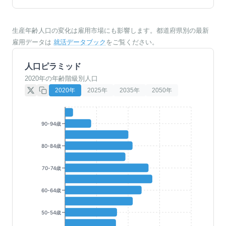
生産年齢人口の変化は雇用市場にも影響します。都道府県別の最新
雇用データは
就活データブック
をご覧ください。
人口ピラミッド
2020年の年齢階級別人口
2020
年
2025
年
2035
年
2050
年
90-94歳
80-84歳
70-74歳
60-64歳
50-54歳