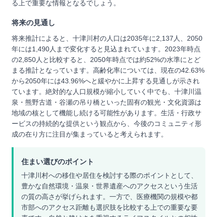
る上で重要な情報となるでしょう。
将来の見通し
将来推計によると、十津川村の人口は2035年に2,137人、2050
年には1,490人まで変化すると見込まれています。2023年時点
の2,850人と比較すると、2050年時点では約52%の水準にとど
まる推計となっています。高齢化率については、現在の42.63%
から2050年には43.96%へと緩やかに上昇する見通しが示され
ています。絶対的な人口規模が縮小していく中でも、十津川温
泉・熊野古道・谷瀬の吊り橋といった固有の観光・文化資源は
地域の核として機能し続ける可能性があります。生活・行政サ
ービスの持続的な提供という観点から、今後のコミュニティ形
成の在り方に注目が集まっていると考えられます。
住まい選びのポイント
十津川村への移住や居住を検討する際のポイントとして、
豊かな自然環境・温泉・世界遺産へのアクセスという生活
の質の高さが挙げられます。一方で、医療機関の規模や都
市部へのアクセス距離も選択肢を比較する上での重要な要