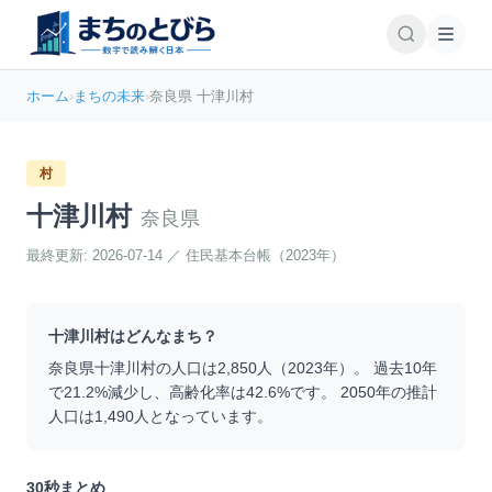
ホーム
›
まちの未来
›
奈良県 十津川村
村
十津川村
奈良県
最終更新:
2026-07-14
／
住民基本台帳（2023年）
十津川村
はどんなまち？
奈良県
十津川村
の人口は
2,850
人（
2023
年）。 過去10年
で
21.2
%
減少
し、高齢化率は
42.6
%です。 2050年の推計
人口は
1,490
人となっています。
30秒まとめ