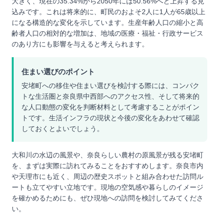
大きく、現在の35.34%から2050年には50.56%へと上昇する見
込みです。これは将来的に、町民のおよそ2人に1人が65歳以上
になる構造的な変化を示しています。生産年齢人口の縮小と高
齢者人口の相対的な増加は、地域の医療・福祉・行政サービス
のあり方にも影響を与えると考えられます。
住まい選びのポイント
安堵町への移住や住まい選びを検討する際には、コンパク
トな生活圏と奈良県中西部へのアクセス性、そして将来的
な人口動態の変化を判断材料として考慮することがポイン
トです。生活インフラの現状と今後の変化をあわせて確認
しておくとよいでしょう。
大和川の水辺の風景や、奈良らしい農村の原風景が残る安堵町
を、まずは実際に訪れてみることをおすすめします。奈良市内
や天理市にも近く、周辺の歴史スポットと組み合わせた訪問ル
ートも立てやすい立地です。現地の空気感や暮らしのイメージ
を確かめるためにも、ぜひ現地への訪問を検討してみてくださ
い。