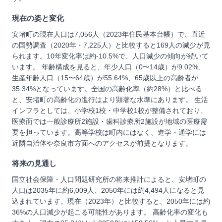
現在の姿と変化
安堵町の現在人口は7,056人（2023年住民基本台帳）で、直近
の国勢調査（2020年・7,225人）と比較すると169人の減少が見
られます。10年変化率は約-10.5%で、人口減少の傾向が続いて
います。 年齢構成を見ると、年少人口（0〜14歳）が9.02%、
生産年齢人口（15〜64歳）が55.64%、65歳以上の高齢者が
35.34%となっています。全国の高齢化率（約28%）と比べる
と、安堵町の高齢化の進行はより顕著な水準にあります。 生活
インフラとしては、小学校1校・中学校1校が整備されており、
医療面では一般診療所2施設・歯科診療所2施設が地域の医療需
要を担っています。高等学校は町内にはなく、進学・通学には
近隣自治体や奈良市方面へのアクセスが前提となります。
将来の見通し
国立社会保障・人口問題研究所の将来推計によると、安堵町の
人口は2035年に約6,009人、2050年には約4,494人になると見
込まれています。現在（2023年）と比較すると、2050年には約
36%の人口減少が起こる可能性があります。 高齢化率の変化も