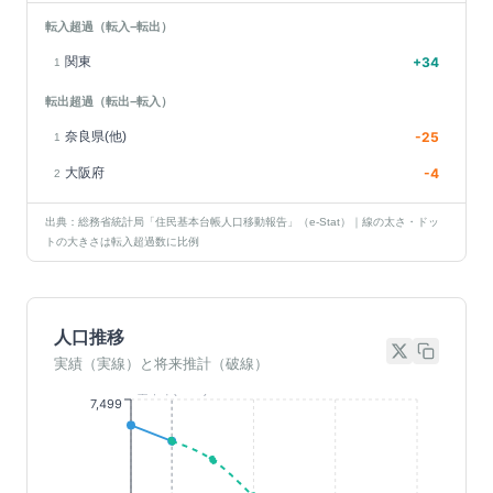
転入超過（転入−転出）
関東
+
34
1
転出超過（転出−転入）
奈良県(他)
-25
1
大阪府
-4
2
出典：総務省統計局「住民基本台帳人口移動報告」（e-Stat）｜線の太さ・ドッ
トの大きさは転入超過数に比例
人口推移
実績（実線）と将来推計（破線）
基準年(2023)
7,499