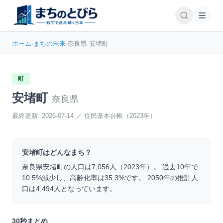
ホーム
›
まちの未来
›
奈良県 安堵町
町
安堵町
奈良県
最終更新:
2026-07-14
／
住民基本台帳（2023年）
安堵町
はどんなまち？
奈良県
安堵町
の人口は
7,056
人（
2023
年）。 過去10年で
10.5
%
減少
し、高齢化率は
35.3
%です。 2050年の推計人
口は
4,494
人となっています。
30秒まとめ