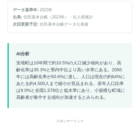
データ基準年:
2023
年
出典:
住民基本台帳（2023年）
・社人研推計
次回更新予定:
住民基本台帳データ公表後
AI分析
安堵町は10年間で約10.5%の人口減少傾向があり、高
齢化率は35.3%と県内中位より高い水準にある。2050
年には高齢化率が50.6%に達し、人口は現在の約64%に
あたる約4,500人まで縮小が見込まれる。若年人口比率
は9.0%と全国1,578位と低水準にあり、小規模な町域に
高齢者が集中する傾向が加速するとみられる。
スポンサーリンク