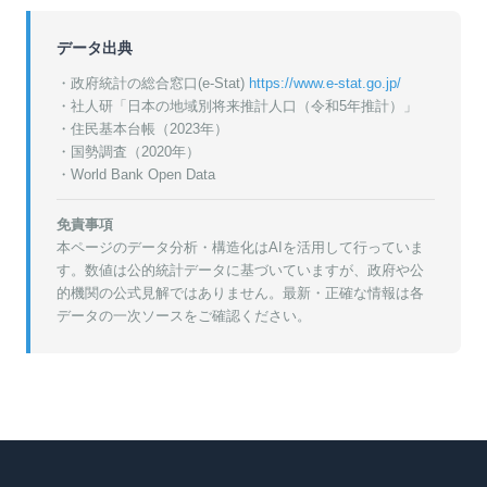
データ出典
・政府統計の総合窓口(e-Stat)
https://www.e-stat.go.jp/
・
社人研「日本の地域別将来推計人口（令和5年推計）」
・
住民基本台帳（2023年）
・
国勢調査（2020年）
・World Bank Open Data
免責事項
本ページのデータ分析・構造化はAIを活用して行っていま
す。数値は公的統計データに基づいていますが、政府や公
的機関の公式見解ではありません。最新・正確な情報は各
データの一次ソースをご確認ください。