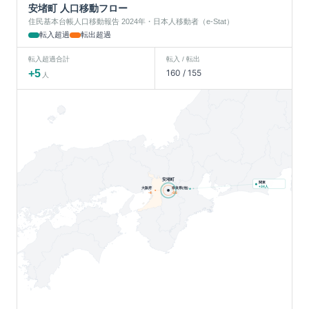
安堵町
人口移動フロー
住民基本台帳人口移動報告 2024年・日本人移動者（e-Stat）
転入超過
転出超過
転入超過合計
転入 / 転出
+
5
160
/
155
人
安堵町
関東
人
+
34
大阪府
奈良県(他)
-4
-25