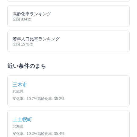
高齢化率ランキング
全国
834
位
若年人口比率ランキング
全国
1578
位
近い条件のまち
三木市
兵庫県
変化率:
-10.7
%
高齢化率:
35.2
%
上士幌町
北海道
変化率:
-10.2
%
高齢化率:
35.4
%