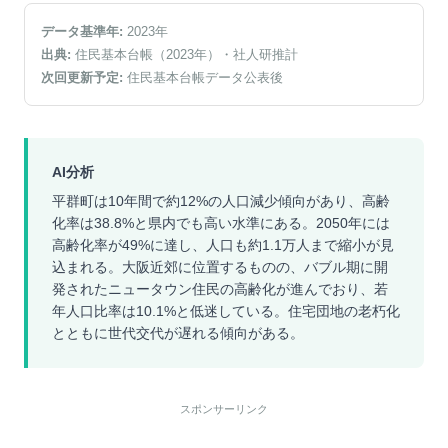
データ基準年:
2023
年
出典:
住民基本台帳（2023年）
・社人研推計
次回更新予定:
住民基本台帳データ公表後
AI分析
平群町は10年間で約12%の人口減少傾向があり、高齢
化率は38.8%と県内でも高い水準にある。2050年には
高齢化率が49%に達し、人口も約1.1万人まで縮小が見
込まれる。大阪近郊に位置するものの、バブル期に開
発されたニュータウン住民の高齢化が進んでおり、若
年人口比率は10.1%と低迷している。住宅団地の老朽化
とともに世代交代が遅れる傾向がある。
スポンサーリンク