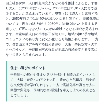
国立社会保障・人口問題研究所などの将来推計によると、平群
町の人口は2035年に14,577人、2050年には11,017人にまで減
少することが見込まれています。現在（18,319人）と比較する
と、2050年時点では約40%の減少となる計算です。 高齢化率に
ついては、現在の38.8%から2050年には49.0%へと上昇する見
通しで、町民のほぼ2人に1人が65歳以上となる構成が見込まれ
ます。生産年齢人口の比率低下が続く中、地域の担い手や地域
コミュニティのあり方に変化が生じる可能性があります。 一方
で、信貴山エリアを有する観光資源や、大阪・奈良双方へのア
クセス性など、平群町固有の強みが地域の持続を支える要素に
なり得るとも考えられます。
住まい選びのポイント
平群町への移住や住まい選びを検討する際のポイントとし
て、大阪・奈良へのアクセス性、豊かな自然環境、歴史的
な文化資源が挙げられます。一方で高齢化率の高さや人口
動態の変化も、長期的な生活設計を考える上での視点とな
るでしょう。