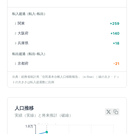
転入超過（転入−転出）
関東
+
259
1
大阪府
+
140
2
兵庫県
+
18
3
転出超過（転出−転入）
京都府
-21
1
出典：総務省統計局「住民基本台帳人口移動報告」（e-Stat）｜線の太さ・ドッ
トの大きさは転入超過数に比例
人口推移
実績（実線）と将来推計（破線）
基準年(2023)
1.9万