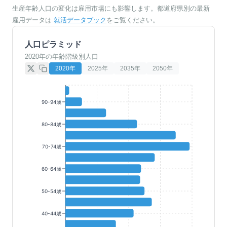
生産年齢人口の変化は雇用市場にも影響します。都道府県別の最新
雇用データは
就活データブック
をご覧ください。
人口ピラミッド
2020年の年齢階級別人口
2020
年
2025
年
2035
年
2050
年
90-94歳
80-84歳
70-74歳
60-64歳
50-54歳
40-44歳