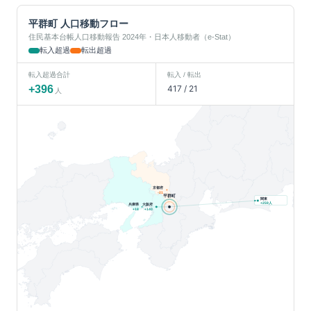
平群町
人口移動フロー
住民基本台帳人口移動報告 2024年・日本人移動者（e-Stat）
転入超過
転出超過
転入超過合計
転入 / 転出
+
396
417
/
21
人
京都府
-21
平群町
関東
人
+
259
兵庫県
大阪府
+
18
+
140