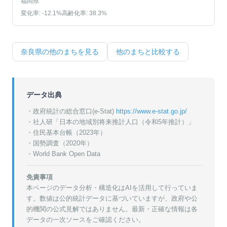
福岡県
変化率:
-12.1
%
高齢化率:
38.3
%
奈良県
の他のまちを見る
他のまちと比較する
データ出典
・政府統計の総合窓口(e-Stat)
https://www.e-stat.go.jp/
・
社人研「日本の地域別将来推計人口（令和5年推計）」
・
住民基本台帳（2023年）
・
国勢調査（2020年）
・World Bank Open Data
免責事項
本ページのデータ分析・構造化はAIを活用して行っていま
す。数値は公的統計データに基づいていますが、政府や公
的機関の公式見解ではありません。最新・正確な情報は各
データの一次ソースをご確認ください。