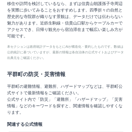
移住や訪問を検討しているなら、まずは信貴山朝護孫子寺周辺
を実際に歩いてみることをおすすめします。四季折々の自然と
歴史的な寺院群が織りなす景観は、データだけでは伝わらない
魅力があります。近鉄生駒線・信貴山口駅からケーブルカーで
アクセスでき、日帰り観光から宿泊滞在まで幅広い楽しみ方が
可能です。
本セクションは政府統計データをもとにAIが構造化・要約したものです。数値は
公的統計に基づいていますが、最新の情報は各自治体の公式サイトおよびデータ
出典元をご確認ください。
平群町
の防災・災害情報
平群町
の避難情報、避難所、ハザードマップなどは、
平群町
公
式サイトで最新情報をご確認ください。
公式サイト内で「防災」「避難所」「ハザードマップ」「災害
情報」などのキーワードを探すと、関連情報を確認しやすくな
ります。
関連する公式情報