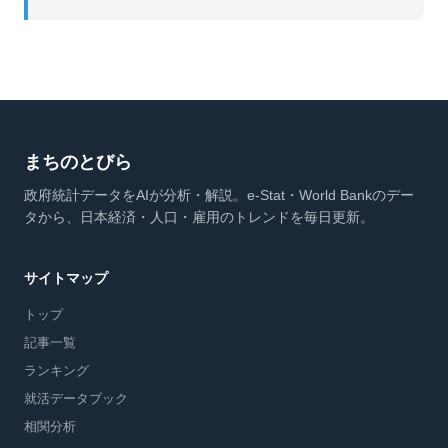
まちのとびら
政府統計データをAIが分析・解説。e-Stat・World Bankのデー
タから、日本経済・人口・雇用のトレンドを毎日更新。
サイトマップ
トップ
記事一覧
ランキング
就活データブック
相関分析