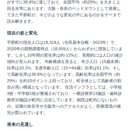
がすでに38.8%に達しており、全国平均（約29%）を大きく上
回る水準にあります。大阪・奈良のベッドタウンとして発展し
てきた平群町が、今どのような変化の中にあるのかをデータで
読み解きます。
現在の姿と変化
平群町の現在人口は18,319人（住民基本台帳・2023年）で、
2020年の国勢調査時点（18,009人）からわずかに増加していま
す。しかし10年間の変化率は約-12%と、長期的には人口の減少
傾向が見られます。 年齢構成を見ると、年少人口（15歳未満）
比率は10.1%、生産年齢人口（15〜64歳）比率は51.1%、そし
て高齢化率は38.8%となっています。高齢化率は全国平均（約
29%）を約10ポイント上回っており、町全体として高齢者の割
合が高い構成となっています。 生活インフラとしては、小学校
3校・中学校1校が整備されており、一般診療所13施設・歯科診
療所10施設が町内に点在しています。病院は町内にないもの
の、近隣の奈良市や大阪市へのアクセスがよく、医療環境の補
完が図られています。
将来の見通し