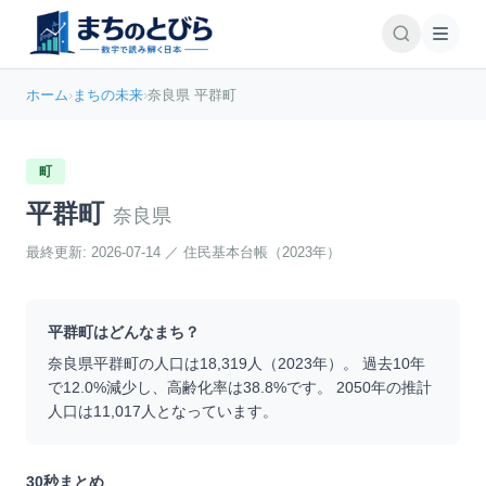
ホーム
›
まちの未来
›
奈良県 平群町
町
平群町
奈良県
最終更新:
2026-07-14
／
住民基本台帳（2023年）
平群町
はどんなまち？
奈良県
平群町
の人口は
18,319
人（
2023
年）。 過去10年
で
12.0
%
減少
し、高齢化率は
38.8
%です。 2050年の推計
人口は
11,017
人となっています。
30秒まとめ