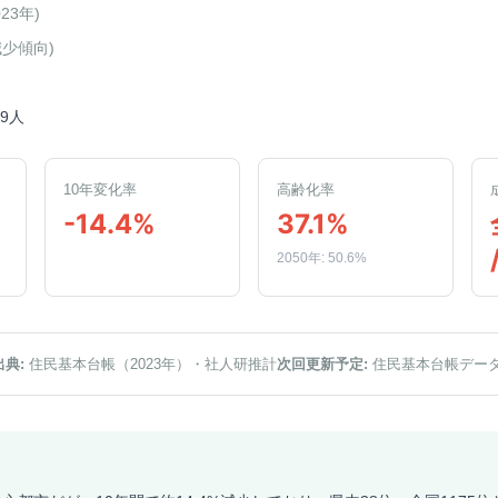
023年
)
減少傾向
)
59人
10年変化率
高齢化率
-14.4%
37.1%
2050年: 50.6%
出典:
住民基本台帳（2023年）
・社人研推計
次回更新予定:
住民基本台帳デー