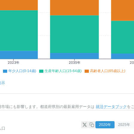
2023年
2035年
2
年少人口(0-14歳)
生産年齢人口(15-64歳)
高齢者人口(65歳以上)
表示
用市場にも影響します。都道府県別の最新雇用データは
就活データブック
を
2020
年
2025
年
人口