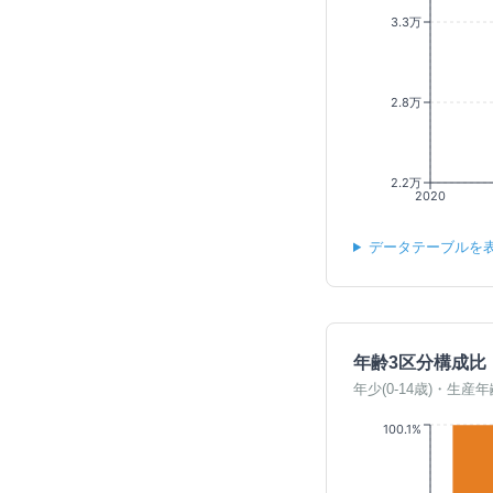
3.3万
2.8万
2.2万
2020
データテーブルを
年齢3区分構成比
年少(0-14歳)・生産年
100.1%