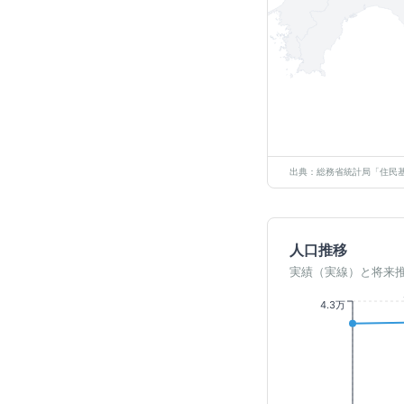
出典：総務省統計局「住民基
人口推移
実績（実線）と将来
4.3万