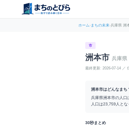
ホーム
›
まちの未来
›
兵庫県 洲
市
洲本市
兵庫県
最終更新:
2026-07-14
／
洲本市
はどんなまち
兵庫県
洲本市
の人口
人口は
23,759
人とな
30秒まとめ