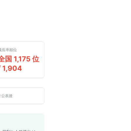
成長率順位
全国 1,175 位
/ 1,904
タ公表後