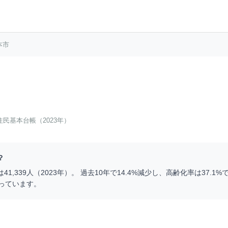
本市
住民基本台帳（2023年）
？
は
41,339
人（
2023
年）。 過去10年で
14.4
%
減少
し、高齢化率は
37.1
%で
っています。