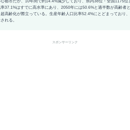
心都市だが、10年間で約14.4%減少しており、県内38位・全国1175
率37.1%はすでに高水準にあり、2050年には50.6%と過半数が高齢
超高齢化が際立っている。生産年齢人口比率52.4%にとどまっており
念される。
スポンサーリンク