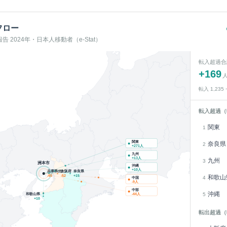
フロー
 2024年・日本人移動者（e-Stat）
転入超過合
+
169
転入
1,235
転入超過（
関東
1
関東
奈良県
2
+
271
人
九州
+
13
人
九州
3
洲本市
沖縄
+
10
人
兵庫県(他)
大阪府
奈良県
和歌山
-45
-52
+
15
4
中国
-9
人
中部
沖縄
和歌山県
5
-44
人
+
10
転出超過（