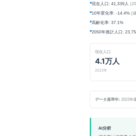
現在人口
:
41,339人
(
2
10年変化率
:
-14.4%
(
高齢化率
:
37.1%
2050年推計人口
:
23,7
現在人口
4.1万人
2023年
データ基準年:
2023
年
AI分析