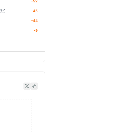
-52
他)
-45
-44
-9