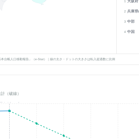
大阪府
1
兵庫県(
2
中部
3
中国
4
本台帳人口移動報告」（e-Stat）｜線の太さ・ドットの大きさは転入超過数に比例
推計（破線）
基準年(2023)