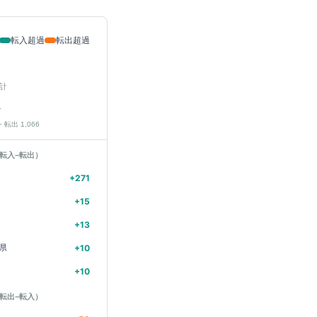
転入超過
転出超過
計
人
− 転出
1,066
転入−転出）
+
271
+
15
+
13
県
+
10
+
10
転出−転入）