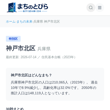
ホーム
›
まちの未来
›
兵庫県 神戸市北区
特別区
神戸市北区
兵庫県
最終更新:
2026-07-14
／
住民基本台帳（2023年）
神戸市北区
はどんなまち？
兵庫県
神戸市北区
の人口は
210,065
人（
2023
年）。 過去
10年で
8.9
%
減少
し、高齢化率は
32.0
%です。 2050年の
推計人口は
148,119
人となっています。
30秒まとめ