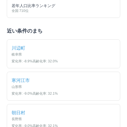
若年人口比率ランキング
全国
710
位
近い条件のまち
川辺町
岐阜県
変化率:
-8.9
%
高齢化率:
32.0
%
寒河江市
山形県
変化率:
-9.0
%
高齢化率:
32.1
%
朝日村
長野県
変化率:
-9.0
%
高齢化率:
32.1
%