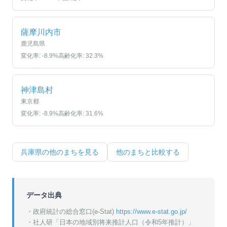
薩摩川内市
鹿児島県
変化率:
-8.9
%
高齢化率:
32.3
%
神津島村
東京都
変化率:
-8.9
%
高齢化率:
31.6
%
兵庫県
の他のまちを見る
他のまちと比較する
データ出典
・政府統計の総合窓口(e-Stat)
https://www.e-stat.go.jp/
・
社人研「日本の地域別将来推計人口（令和5年推計）」