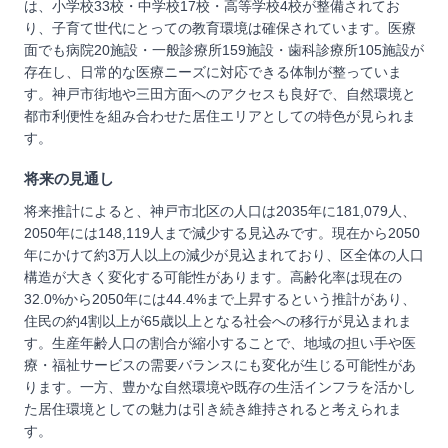
は、小学校33校・中学校17校・高等学校4校が整備されてお
り、子育て世代にとっての教育環境は確保されています。医療
面でも病院20施設・一般診療所159施設・歯科診療所105施設が
存在し、日常的な医療ニーズに対応できる体制が整っていま
す。神戸市街地や三田方面へのアクセスも良好で、自然環境と
都市利便性を組み合わせた居住エリアとしての特色が見られま
す。
将来の見通し
将来推計によると、神戸市北区の人口は2035年に181,079人、
2050年には148,119人まで減少する見込みです。現在から2050
年にかけて約3万人以上の減少が見込まれており、区全体の人口
構造が大きく変化する可能性があります。高齢化率は現在の
32.0%から2050年には44.4%まで上昇するという推計があり、
住民の約4割以上が65歳以上となる社会への移行が見込まれま
す。生産年齢人口の割合が縮小することで、地域の担い手や医
療・福祉サービスの需要バランスにも変化が生じる可能性があ
ります。一方、豊かな自然環境や既存の生活インフラを活かし
た居住環境としての魅力は引き続き維持されると考えられま
す。