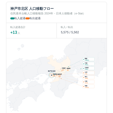
神戸市北区
人口移動フロー
住民基本台帳人口移動報告 2024年・日本人移動者（e-Stat）
転入超過
転出超過
転入超過合計
転入 / 転出
+
13
5,575
/
5,562
人
関東
人
+
394
中国
人
+
91
北海道
京都府
滋賀県
人
+
40
-33
-32
神戸市北区
九州
人
-7
兵庫県(他)
大阪府
-40
-252
東北
人
-16
中部
人
-21
四国
人
-111