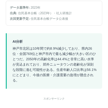
データ基準年:
2023
年
出典:
住民基本台帳（2023年）
・社人研推計
次回更新予定:
住民基本台帳データ公表後
AI分析
神戸市北区は10年間で約8.9%減少しており、県内26
位・全国769位と神戸市内で最も減少幅が大きい区のひ
とつだ。2050年の高齢化率は44.4%と非常に高い水準
が見込まれており、郊外ニュータウンの老齢化が深刻
な段階に進む可能性がある。生産年齢人口比率は56.1%
にとどまり、今後の医療・介護需要の急増が懸念され
る。
スポンサーリンク