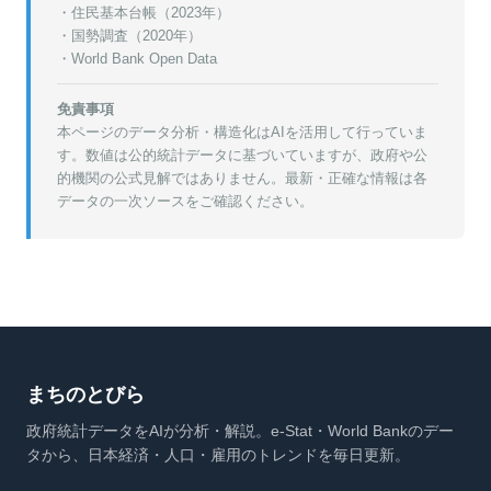
・
住民基本台帳（2023年）
・
国勢調査（2020年）
・World Bank Open Data
免責事項
本ページのデータ分析・構造化はAIを活用して行っていま
す。数値は公的統計データに基づいていますが、政府や公
的機関の公式見解ではありません。最新・正確な情報は各
データの一次ソースをご確認ください。
まちのとびら
政府統計データをAIが分析・解説。e-Stat・World Bankのデー
タから、日本経済・人口・雇用のトレンドを毎日更新。