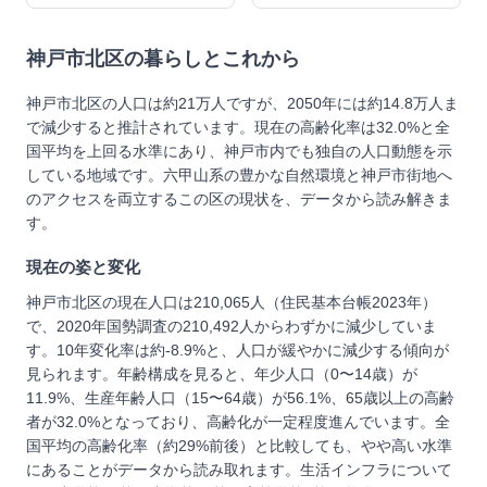
神戸市北区
の暮らしとこれから
神戸市北区の人口は約21万人ですが、2050年には約14.8万人ま
で減少すると推計されています。現在の高齢化率は32.0%と全
国平均を上回る水準にあり、神戸市内でも独自の人口動態を示
している地域です。六甲山系の豊かな自然環境と神戸市街地へ
のアクセスを両立するこの区の現状を、データから読み解きま
す。
現在の姿と変化
神戸市北区の現在人口は210,065人（住民基本台帳2023年）
で、2020年国勢調査の210,492人からわずかに減少していま
す。10年変化率は約-8.9%と、人口が緩やかに減少する傾向が
見られます。年齢構成を見ると、年少人口（0〜14歳）が
11.9%、生産年齢人口（15〜64歳）が56.1%、65歳以上の高齢
者が32.0%となっており、高齢化が一定程度進んでいます。全
国平均の高齢化率（約29%前後）と比較しても、やや高い水準
にあることがデータから読み取れます。生活インフラについて