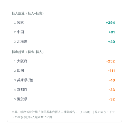
転入超過（転入−転出）
関東
+
394
1
中国
+
91
2
北海道
+
40
3
転出超過（転出−転入）
大阪府
-252
1
四国
-111
2
兵庫県(他)
-40
3
京都府
-33
4
滋賀県
-32
5
出典：総務省統計局「住民基本台帳人口移動報告」（e-Stat）｜線の太さ・ドッ
トの大きさは転入超過数に比例