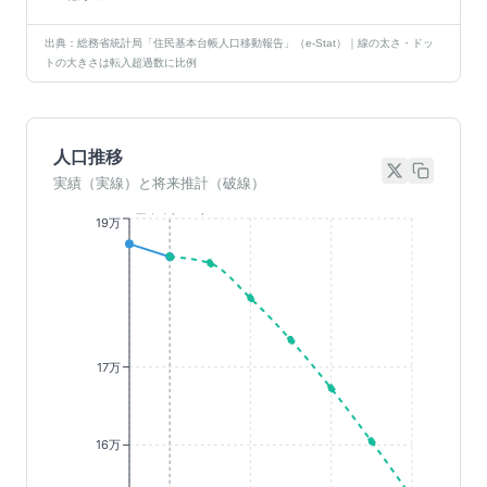
出典：総務省統計局「住民基本台帳人口移動報告」（e-Stat）｜線の太さ・ドッ
トの大きさは転入超過数に比例
人口推移
実績（実線）と将来推計（破線）
基準年(2023)
19万
17万
16万