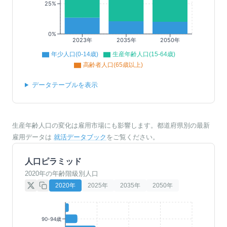
25%
0%
2023年
2035年
2050年
年少人口(0-14歳)
生産年齢人口(15-64歳)
高齢者人口(65歳以上)
データテーブルを表示
生産年齢人口の変化は雇用市場にも影響します。都道府県別の最新
雇用データは
就活データブック
をご覧ください。
人口ピラミッド
2020年の年齢階級別人口
2020
年
2025
年
2035
年
2050
年
90-94歳