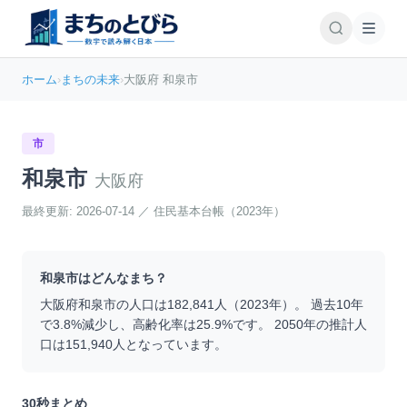
ホーム
›
まちの未来
›
大阪府 和泉市
市
和泉市
大阪府
最終更新:
2026-07-14
／
住民基本台帳（2023年）
和泉市
はどんなまち？
大阪府
和泉市
の人口は
182,841
人（
2023
年）。 過去10年
で
3.8
%
減少
し、高齢化率は
25.9
%です。 2050年の推計人
口は
151,940
人となっています。
30秒まとめ