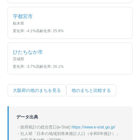
宇都宮市
栃木県
変化率:
-4.1
%
高齢化率:
25.9
%
ひたちなか市
茨城県
変化率:
-3.7
%
高齢化率:
26.1
%
大阪府
の他のまちを見る
他のまちと比較する
データ出典
・政府統計の総合窓口(e-Stat)
https://www.e-stat.go.jp/
・
社人研「日本の地域別将来推計人口（令和5年推計）」