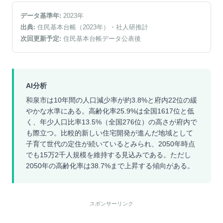
データ基準年:
2023
年
出典:
住民基本台帳（2023年）
・社人研推計
次回更新予定:
住民基本台帳データ公表後
AI分析
和泉市は10年間の人口減少率が約3.8%と府内22位の緩
やかな水準にある。高齢化率25.9%は全国1617位と低
く、年少人口比率13.5%（全国276位）の高さが府内で
も際立つ。比較的新しい住宅開発が進んだ地域として
子育て世代の定住が続いているとみられ、2050年時点
でも15万2千人規模を維持する見込みである。ただし
2050年の高齢化率は38.7%まで上昇する傾向がある。
スポンサーリンク