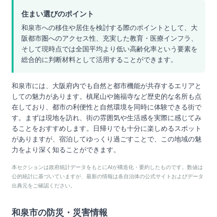
住まい選びのポイント
和泉市への移住や居住を検討する際のポイントとして、大
阪都市圏へのアクセス性、充実した教育・医療インフラ、
そして現時点では全国平均より低い高齢化率という要素を
総合的に判断材料として活用することができます。
和泉市には、大阪府内でも自然と都市機能が共存するエリアと
しての魅力があります。槙尾山や施福寺など歴史的な名所も点
在しており、都市の利便性と自然環境を同時に体験できる街で
す。まずは現地を訪れ、街の雰囲気や生活感を実際に感じてみ
ることをおすすめします。日帰りでも十分に楽しめるスポット
がありますが、宿泊してゆっくり過ごすことで、この地域の魅
力をより深く知ることができます。
本セクションは政府統計データをもとにAIが構造化・要約したものです。数値は
公的統計に基づいていますが、最新の情報は各自治体の公式サイトおよびデータ
出典元をご確認ください。
和泉市
の防災・災害情報