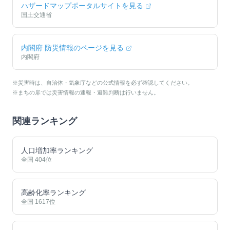
ハザードマップポータルサイトを見る
国土交通省
内閣府 防災情報のページを見る
内閣府
※災害時は、自治体・気象庁などの公式情報を必ず確認してください。
※まちの扉では災害情報の速報・避難判断は行いません。
関連ランキング
人口増加率ランキング
全国
404
位
高齢化率ランキング
全国
1617
位