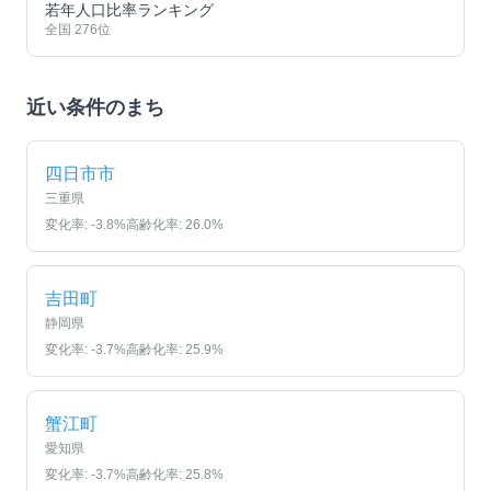
若年人口比率ランキング
全国
276
位
近い条件のまち
四日市市
三重県
変化率:
-3.8
%
高齢化率:
26.0
%
吉田町
静岡県
変化率:
-3.7
%
高齢化率:
25.9
%
蟹江町
愛知県
変化率:
-3.7
%
高齢化率:
25.8
%