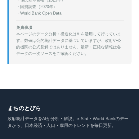
・
住民基本台帳（2023年）
・
国勢調査（2020年）
・World Bank Open Data
免責事項
本ページのデータ分析・構造化はAIを活用して行っていま
す。数値は公的統計データに基づいていますが、政府や公
的機関の公式見解ではありません。最新・正確な情報は各
データの一次ソースをご確認ください。
まちのとびら
政府統計データをAIが分析・解説。e-Stat・World Bankのデー
タから、日本経済・人口・雇用のトレンドを毎日更新。