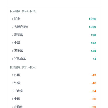
転入超過（転入−転出）
関東
+
620
1
大阪府(他)
+
369
2
滋賀県
+
68
3
中部
+
52
4
三重県
+
25
5
和歌山県
+
4
6
転出超過（転出−転入）
四国
-43
1
沖縄
-40
2
兵庫県
-34
3
中国
-30
4
北海道
-29
5