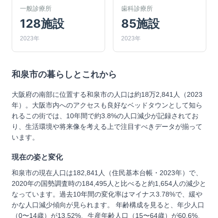
一般診療所
歯科診療所
128施設
85施設
2023年
2023年
和泉市
の暮らしとこれから
大阪府の南部に位置する和泉市の人口は約18万2,841人（2023
年）。大阪市内へのアクセスも良好なベッドタウンとして知ら
れるこの街では、10年間で約3.8%の人口減少が記録されてお
り、生活環境や将来像を考える上で注目すべきデータが揃って
います。
現在の姿と変化
和泉市の現在人口は182,841人（住民基本台帳・2023年）で、
2020年の国勢調査時の184,495人と比べると約1,654人の減少と
なっています。過去10年間の変化率はマイナス3.78%で、緩や
かな人口減少傾向が見られます。 年齢構成を見ると、年少人口
（0〜14歳）が13.52%、生産年齢人口（15〜64歳）が60.6%、