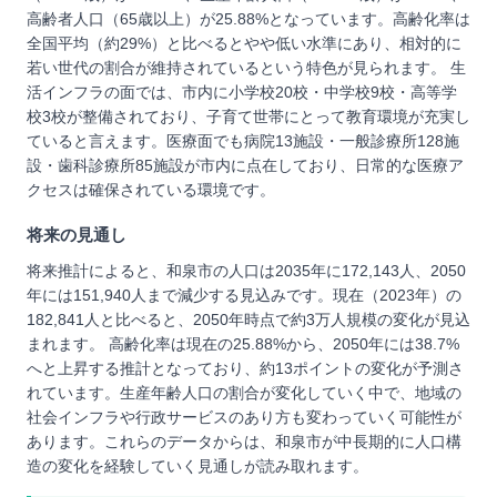
高齢者人口（65歳以上）が25.88%となっています。高齢化率は
全国平均（約29%）と比べるとやや低い水準にあり、相対的に
若い世代の割合が維持されているという特色が見られます。 生
活インフラの面では、市内に小学校20校・中学校9校・高等学
校3校が整備されており、子育て世帯にとって教育環境が充実し
ていると言えます。医療面でも病院13施設・一般診療所128施
設・歯科診療所85施設が市内に点在しており、日常的な医療ア
クセスは確保されている環境です。
将来の見通し
将来推計によると、和泉市の人口は2035年に172,143人、2050
年には151,940人まで減少する見込みです。現在（2023年）の
182,841人と比べると、2050年時点で約3万人規模の変化が見込
まれます。 高齢化率は現在の25.88%から、2050年には38.7%
へと上昇する推計となっており、約13ポイントの変化が予測さ
れています。生産年齢人口の割合が変化していく中で、地域の
社会インフラや行政サービスのあり方も変わっていく可能性が
あります。これらのデータからは、和泉市が中長期的に人口構
造の変化を経験していく見通しが読み取れます。