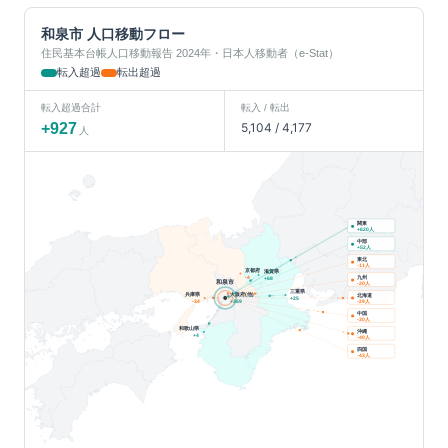
和泉市
人口移動フロー
住民基本台帳人口移動報告 2024年・日本人移動者（e-Stat）
転入超過
転出超過
転入超過合計
転入 / 転出
+
927
5,104
/
4,177
人
関東
人
+
620
中部
人
+
52
東北
人
-11
京都府
滋賀県
九州
-4
+
68
和泉市
人
-20
三重県
兵庫県
大阪府(他)
北海道
+
25
人
-34
+
369
-29
中国
人
-30
和歌山県
沖縄
+
4
人
-40
四国
人
-43