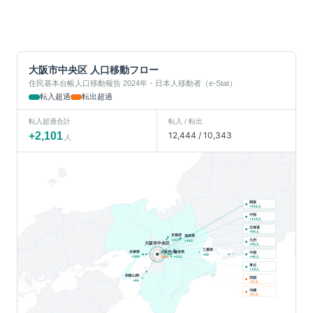
大阪市中央区
人口移動フロー
住民基本台帳人口移動報告 2024年・日本人移動者（e-Stat）
転入超過
転出超過
転入超過合計
転入 / 転出
+
2,101
12,444
/
10,343
人
関東
人
+
916
中部
人
+
114
北海道
人
+
84
京都府
滋賀県
九州
+
257
+
163
大阪市中央区
人
+
55
三重県
兵庫県
大阪府(他)
奈良県
中国
+
90
人
+
380
-106
+
111
+
46
東北
人
+
19
和歌山県
四国
+
66
人
-37
沖縄
人
-57