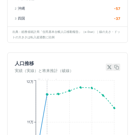
沖縄
-57
2
四国
-37
3
出典：総務省統計局「住民基本台帳人口移動報告」（e-Stat）｜線の太さ・ドッ
トの大きさは転入超過数に比例
人口推移
実績（実線）と将来推計（破線）
基準年(2023)
12万
11万