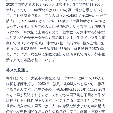
2020年国勢調査の103,726人と比較すると3年間で約11,900人
増加しており、10年変化率は+12.1%と高い伸びを示していま
す。年齢構成を見ると、年少人口（0〜14歳）が9.29%、生産年
齢人口（15〜64歳）が75.23%、65歳以上の高齢者が15.48%と
なっています。生産年齢人口比率75%超という数値は全国平均
（約59%）を大幅に上回るもので、就労世代が集中する都市型
エリアの特色がデータからも読み取れます。生活インフラも充
実しており、小学校9校・中学校7校・高等学校6校が立地。医
療面では病院8施設、一般診療所465施設、歯科診療所257施設
と、コンパクトな区域に多数の施設が整備されており、都市生
活を支える基盤が整っています。
将来の見通し
将来推計では、大阪市中央区の人口は2035年に約116,906人と
現状をほぼ維持し、2050年には約113,063人へと緩やかに推移
する見込みです。現在の高齢化率15.48%は2050年には23.26%
へと上昇が見込まれますが、それでも全国平均を下回る水準が
維持される可能性があります。ビジネス街・繁華街として就労
世代の流入が続く同区では、人口の急激な減少よりも年齢構成
の変化が中長期的な注目点となる見通しです。商業・医療・交