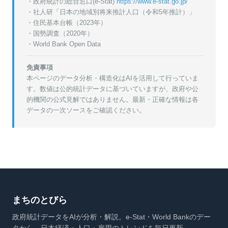
・政府統計の総合窓口(e-Stat)
https://www.e-stat.go.jp/
・
社人研「日本の地域別将来推計人口（令和5年推計）」
・
住民基本台帳（2023年）
・
国勢調査（2020年）
・World Bank Open Data
免責事項
本ページのデータ分析・構造化はAIを活用して行っていま
す。数値は公的統計データに基づいていますが、政府や公
的機関の公式見解ではありません。最新・正確な情報は各
データの一次ソースをご確認ください。
まちのとびら
政府統計データをAIが分析・解説。e-Stat・World Bankのデー