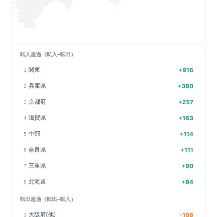
転入超過（転入−転出）
関東
+
916
1
兵庫県
+
380
2
京都府
+
257
3
滋賀県
+
163
4
中部
+
114
5
奈良県
+
111
6
三重県
+
90
7
北海道
+
84
8
転出超過（転出−転入）
大阪府(他)
-106
1