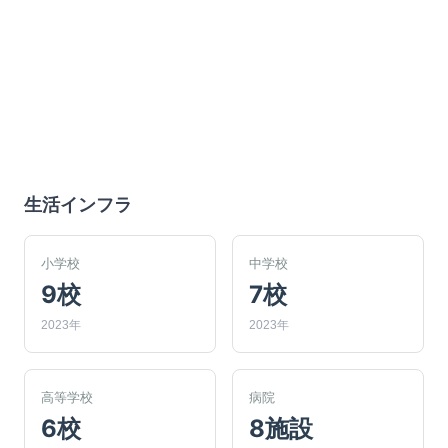
生活インフラ
小学校
中学校
9校
7校
2023年
2023年
高等学校
病院
6校
8施設