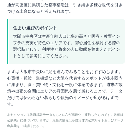
通が高密度に集積した都市構造は、引き続き多様な世代を引き
つける土台になると考えられます。
住まい選びのポイント
大阪市中央区は生産年齢人口比率の高さと医療・教育イン
フラの充実が特色のエリアです。都心居住を検討する際の
選択肢として、利便性と将来の人口動態を踏まえたポイン
トとして参考にしてください。
まずは大阪市中央区に足を運んでみることをおすすめします。
心斎橋・難波・道頓堀など大阪を代表するスポットが徒歩圏内
に集まり、食・買い物・文化を一度に体感できます。週末の散
策や出張の合間にエリアの雰囲気を肌で感じることで、データ
だけでは伝わらない暮らしや観光のイメージが広がるはずで
す。
本セクションは政府統計データをもとにAIが構造化・要約したものです。数値は
公的統計に基づいていますが、最新の情報は各自治体の公式サイトおよびデータ
出典元をご確認ください。