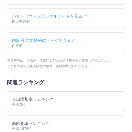
ハザードマップポータルサイトを見る
国土交通省
内閣府 防災情報のページを見る
内閣府
※災害時は、自治体・気象庁などの公式情報を必ず確認してください。
※まちの扉では災害情報の速報・避難判断は行いません。
関連ランキング
人口増加率ランキング
全国
3
位
高齢化率ランキング
全国
1879
位