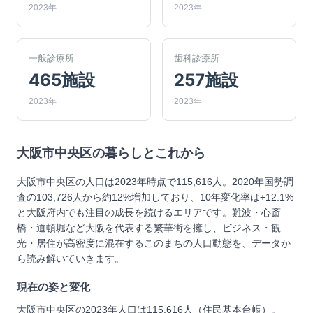
2023年
2023年
一般診療所
歯科診療所
465施設
257施設
2023年
2023年
大阪市中央区
の暮らしとこれから
大阪市中央区の人口は2023年時点で115,616人。2020年国勢調
査の103,726人から約12%増加しており、10年変化率は+12.1%
と大阪府内でも注目の成長を続けるエリアです。難波・心斎
橋・道頓堀など大阪を代表する繁華街を擁し、ビジネス・観
光・居住が高密度に混在するこのまちの人口動態を、データか
ら読み解いていきます。
現在の姿と変化
大阪市中央区の2023年人口は115,616人（住民基本台帳）。