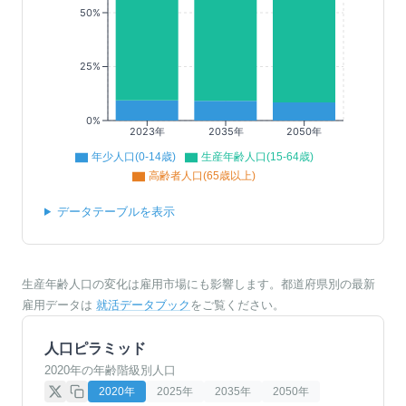
50%
25%
0%
2023年
2035年
2050年
年少人口(0-14歳)
生産年齢人口(15-64歳)
高齢者人口(65歳以上)
データテーブルを表示
生産年齢人口の変化は雇用市場にも影響します。都道府県別の最新
雇用データは
就活データブック
をご覧ください。
人口ピラミッド
2020年の年齢階級別人口
2020
年
2025
年
2035
年
2050
年