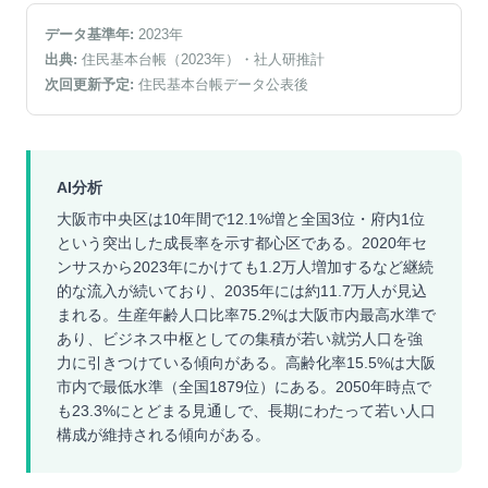
データ基準年:
2023
年
出典:
住民基本台帳（2023年）
・社人研推計
次回更新予定:
住民基本台帳データ公表後
AI分析
大阪市中央区は10年間で12.1%増と全国3位・府内1位
という突出した成長率を示す都心区である。2020年セ
ンサスから2023年にかけても1.2万人増加するなど継続
的な流入が続いており、2035年には約11.7万人が見込
まれる。生産年齢人口比率75.2%は大阪市内最高水準で
あり、ビジネス中枢としての集積が若い就労人口を強
力に引きつけている傾向がある。高齢化率15.5%は大阪
市内で最低水準（全国1879位）にある。2050年時点で
も23.3%にとどまる見通しで、長期にわたって若い人口
構成が維持される傾向がある。