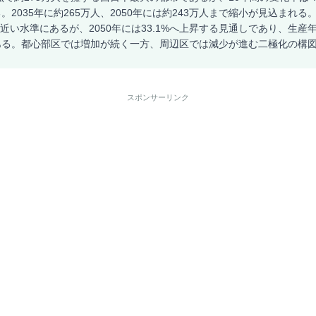
。2035年に約265万人、2050年には約243万人まで縮小が見込まれ
均に近い水準にあるが、2050年には33.1%へ上昇する見通しであり、生
ある。都心部区では増加が続く一方、周辺区では減少が進む二極化の構
スポンサーリンク