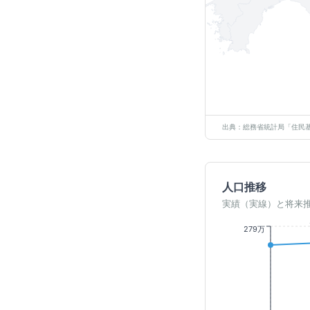
出典：総務省統計局「住民基
人口推移
実績（実線）と将来
279万