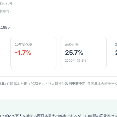
(
2023年
)
少傾向
)
0,185人
10年変化率
高齢化率
-1.7%
25.7%
2050年: 33.1%
出典:
住民基本台帳（2023年）
・社人研推計
次回更新予定:
住民基本台帳デー
時点で約275万人を擁する西日本最大の都市であるが、10年間の変化率はマ