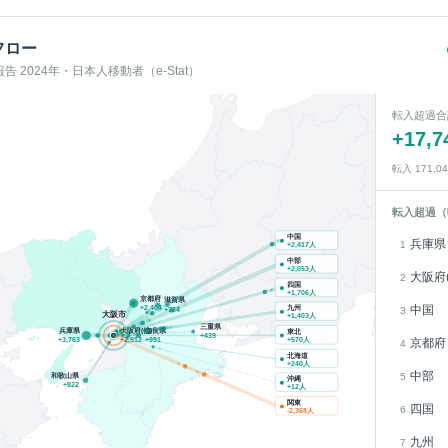
フロー
 2024年・日本人移動者（e-Stat）
転入超過合
+
17,7
転入
171,0
転入超過（
中国
兵庫県
1
+
2,417
人
中部
+
2,053
人
大阪府(
2
四国
+
1,706
人
京都府
滋賀県
中国
九州
+
2,404
3
+
784
大阪市
+
1,403
人
三重県
兵庫県
大阪府(他)
奈良県
東北
+
439
京都府
+
3,763
+
2,512
+
991
+
570
人
4
北海道
+
240
人
中部
和歌山県
5
沖縄
+
822
+
12
人
関東
四国
6
-2,368
人
九州
7