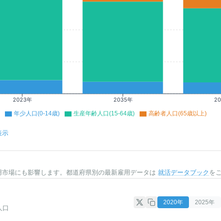
2023年
2035年
2
年少人口(0-14歳)
生産年齢人口(15-64歳)
高齢者人口(65歳以上)
表示
用市場にも影響します。都道府県別の最新雇用データは
就活データブック
を
2020
年
2025
年
人口