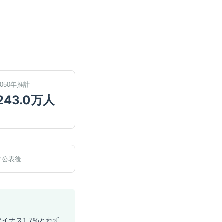
2050年推計
243.0万人
タ公表後
イナス1.7%とわず