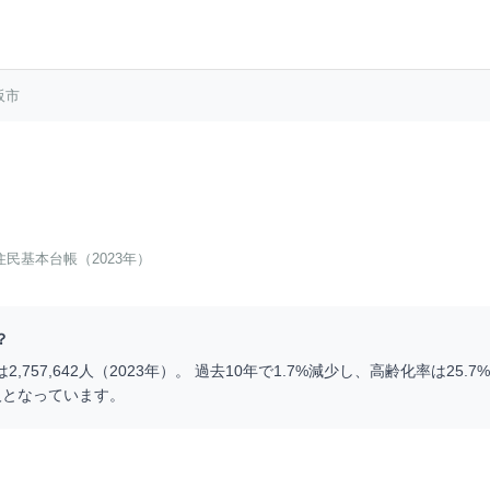
阪市
住民基本台帳（2023年）
？
は
2,757,642
人（
2023
年）。 過去10年で
1.7
%
減少
し、高齢化率は
25.7
%
人となっています。