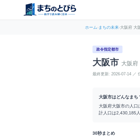
ホーム
›
まちの未来
›
大阪府 大
政令指定都市
大阪市
大阪府
最終更新:
2026-07-14
／
大阪市
はどんなまち
大阪府
大阪市
の人口
計人口は
2,430,185
30秒まとめ