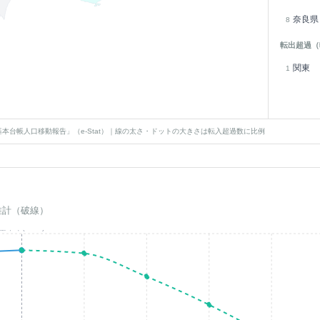
奈良県
8
転出超過（
関東
1
本台帳人口移動報告」（e-Stat）｜線の太さ・ドットの大きさは転入超過数に比例
推計（破線）
基準年(2023)