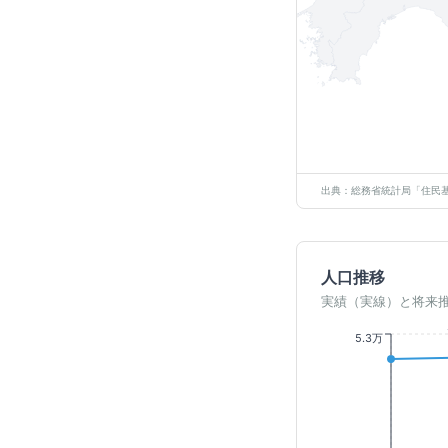
出典：総務省統計局「住民基
人口推移
実績（実線）と将来
5.3万