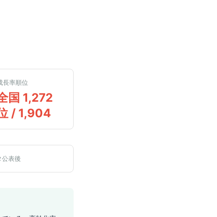
成長率順位
全国 1,272
位 / 1,904
タ公表後