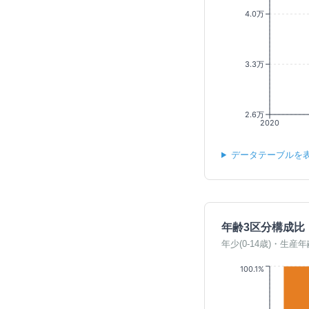
4.0万
3.3万
2.6万
2020
データテーブルを
年齢3区分構成比
年少(0-14歳)・生産年
100.1%