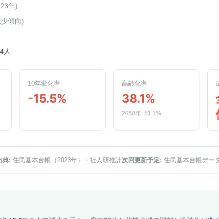
023年
)
減少傾向
)
14人
10年変化率
高齢化率
-15.5%
38.1%
2050年: 51.1%
出典:
住民基本台帳（2023年）
・社人研推計
次回更新予定:
住民基本台帳デー