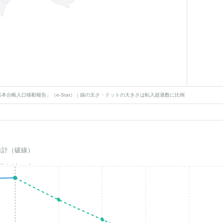
本台帳人口移動報告」（e-Stat）｜線の太さ・ドットの大きさは転入超過数に比例
推計（破線）
基準年(2023)