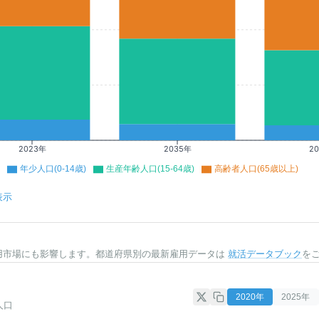
2023年
2035年
2
年少人口(0-14歳)
生産年齢人口(15-64歳)
高齢者人口(65歳以上)
表示
用市場にも影響します。都道府県別の最新雇用データは
就活データブック
を
2020
年
2025
年
人口