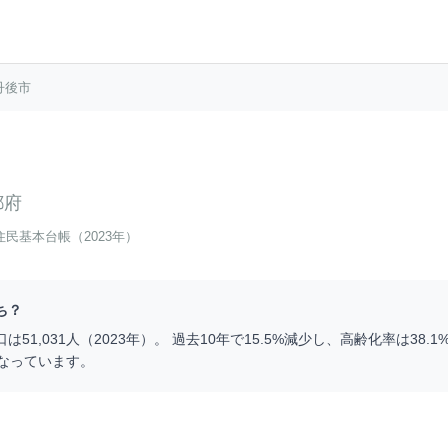
丹後市
都府
住民基本台帳（2023年）
ち？
口は
51,031
人（
2023
年）。 過去10年で
15.5
%
減少
し、高齢化率は
38.1
なっています。