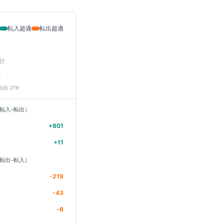
転入超過
転出超過
計
人
 転出
278
転入−転出）
+
801
+
11
転出−転入）
-219
-43
-6