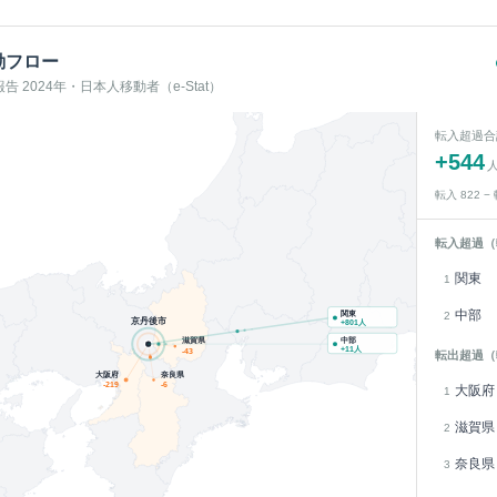
動フロー
 2024年・日本人移動者（e-Stat）
転入超過合
+
544
転入
822
−
転入超過（
関東
1
中部
関東
2
京丹後市
+
801
人
中部
滋賀県
+
11
人
-43
転出超過（
大阪府
奈良県
-219
-6
大阪府
1
滋賀県
2
奈良県
3