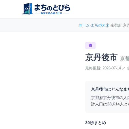
ホーム
›
まちの未来
›
京都府 京
市
京丹後市
京
最終更新:
2026-07-14
／
京丹後市
はどんなま
京都府
京丹後市
の人
計人口は
28,614
人と
30秒まとめ