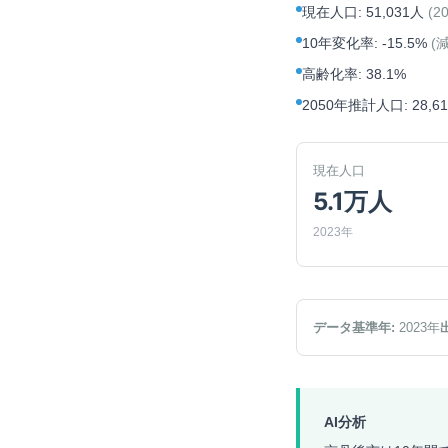
現在人口
:
51,031人
(
2
10年変化率
:
-15.5%
(
高齢化率
:
38.1%
2050年推計人口
:
28,6
現在人口
5.1万人
2023年
データ基準年:
2023
年
AI分析