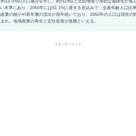
で約15.5%の人口減少を示し、府内29位と北部地域で深刻な過疎化が進
高い水準にあり、2050年には51.1%に達する見込みで、生産年齢人口比率
産業の縮小や若年層の流出が長年続いており、2050年の人口は現在の約5
込まれ、地域産業の再生と定住促進が急務といえる。
スポンサーリンク