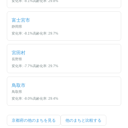
変化率:
-8.1
%
高齢化率:
29.8
%
富士宮市
静岡県
変化率:
-8.1
%
高齢化率:
29.7
%
宮田村
長野県
変化率:
-7.7
%
高齢化率:
29.7
%
鳥取市
鳥取県
変化率:
-8.0
%
高齢化率:
29.4
%
京都府
の他のまちを見る
他のまちと比較する