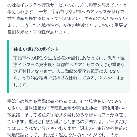
の社会インフラや行政サービスのあり方に影響を与えていくと
考えられます。 一方、宇治市は京都市へのアクセスが良好で、
世界遺産を擁する観光・文化資源という固有の強みも持ってい
ます。こうした地域特性が、今後の地域づくりにおいて重要な
役割を果たす可能性があります。
住まい選びのポイント
宇治市への移住や生活拠点の検討にあたっては、教育・医
療インフラの充実度や京都市へのアクセスの良さが重要な
判断材料となります。人口動態の変化も視野に入れなが
ら、長期的な視点で選択肢を比較してみることをおすすめ
します。
宇治市の魅力を実際に確かめるには、ぜひ現地を訪れてみてく
ださい。世界遺産の平等院鳳凰堂や宇治上神社、宇治川沿いの
散策路、そして名産の宇治茶を楽しめる茶房やカフェが点在し
ています。歴史と自然が融合したまちの雰囲気は、データだけ
では伝えきれない豊かさがあります。週末の小旅行や移住前の
現地確認として、ぜひ足を運んでみてはいかがでしょうか。