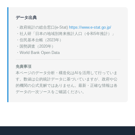
データ出典
・政府統計の総合窓口(e-Stat)
https://www.e-stat.go.jp/
・
社人研「日本の地域別将来推計人口（令和5年推計）」
・
住民基本台帳（2023年）
・
国勢調査（2020年）
・World Bank Open Data
免責事項
本ページのデータ分析・構造化はAIを活用して行っていま
す。数値は公的統計データに基づいていますが、政府や公
的機関の公式見解ではありません。最新・正確な情報は各
データの一次ソースをご確認ください。