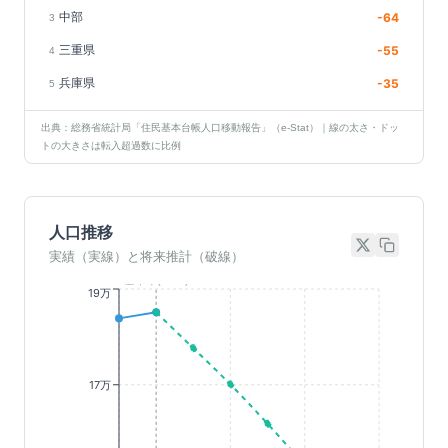
中部
-64
3
三重県
-55
4
兵庫県
-35
5
出典：総務省統計局「住民基本台帳人口移動報告」（e-Stat）｜線の太さ・ドッ
トの大きさは転入超過数に比例
人口推移
実績（実線）と将来推計（破線）
基準年(2023)
19万
17万