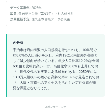
データ基準年:
2023
年
出典:
住民基本台帳（2023年）
・社人研推計
次回更新予定:
住民基本台帳データ公表後
AI分析
宇治市は府内有数の人口規模を持ちつつも、10年間で
約8.0%の人口減少を示し、府内19位と南部郊外都市と
して減少傾向が続いている。年少人口比率12.2%は全国
601位と比較的高い一方、高齢化率30.0%も上昇してお
り、世代交代の過渡期にある傾向がある。2050年には
13.0万人規模への縮小と高齢化率41.4%が見込まれてお
り、大阪・京都へのアクセスを活かした定住促進が重
要な課題となりそうだ。
スポンサーリンク