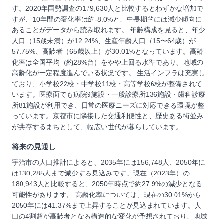
す。2020年国勢調査の179,630人と比較するとわずかな増加で
すが、10年間の変化率は約-8.0%と、中長期的には減少傾向に
あることがデータから読み取れます。 年齢構成を見ると、年少
人口（15歳未満）が12.24%、生産年齢人口（15〜64歳）が
57.75%、高齢者（65歳以上）が30.01%となっています。高齢
化率は全国平均（約28%台）をやや上回る水準であり、地域の
高齢化が一定程度進んでいる状況です。 生活インフラは充実し
ており、小学校22校・中学校11校・高等学校6校が整備されて
います。医療面でも病院9施設・一般診療所136施設・歯科診療
所81施設が利用でき、日常の医療ニーズに対応できる環境が整
っています。京都市に隣接した交通利便性と、歴史ある街並み
が共存するまちとして、幅広い世代が暮らしています。
将来の見通し
宇治市の人口推計によると、2035年には156,748人、2050年に
は130,285人まで減少する見込みです。現在（2023年）の
180,943人と比較すると、2050年時点で約27.9%の減少となる
可能性があります。 高齢化率については、現在の30.01%から
2050年には41.37%まで上昇することが見込まれています。人
口の4割超が高齢者となる構造的な変化が予想されており、地域