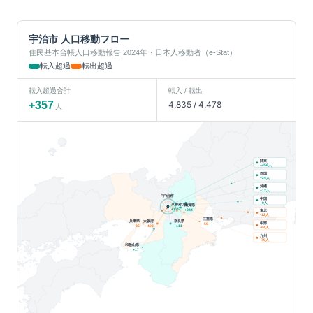
宇治市
人口移動フロー
住民基本台帳人口移動報告 2024年・日本人移動者（e-Stat）
転入超過
転出超過
転入超過合計
転入 / 転出
+
357
4,835
/
4,478
人
関東
人
+
456
四国
人
+
24
沖縄
人
+
12
宇治市
中国
人
+
9
京都府(他)
滋賀県
+
135
+
244
東北
人
-12
三重県
兵庫県
大阪府
奈良県
中部
-55
-35
-406
+
111
人
-64
九州
人
-79
和歌山県
+
17