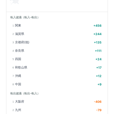
転入超過（転入−転出）
関東
+
456
1
滋賀県
+
244
2
京都府(他)
+
135
3
奈良県
+
111
4
四国
+
24
5
和歌山県
+
17
6
沖縄
+
12
7
中国
+
9
8
転出超過（転出−転入）
大阪府
-406
1
九州
-79
2