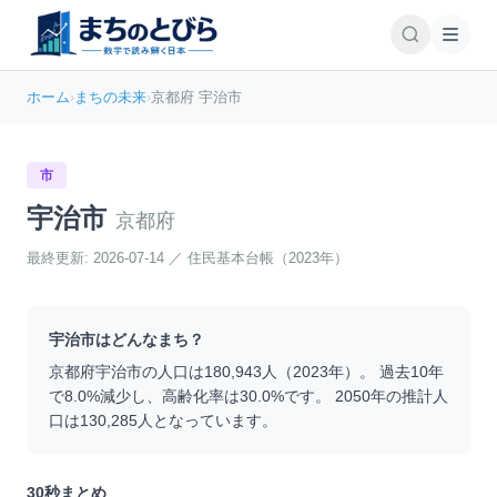
ホーム
›
まちの未来
›
京都府 宇治市
市
宇治市
京都府
最終更新:
2026-07-14
／
住民基本台帳（2023年）
宇治市
はどんなまち？
京都府
宇治市
の人口は
180,943
人（
2023
年）。 過去10年
で
8.0
%
減少
し、高齢化率は
30.0
%です。 2050年の推計人
口は
130,285
人となっています。
30秒まとめ