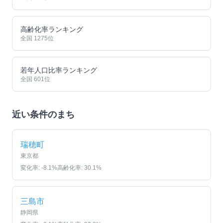
高齢化率ランキング
全国
1275
位
若年人口比率ランキング
全国
601
位
近い条件のまち
瑞穂町
東京都
変化率:
-8.1
%
高齢化率:
30.1
%
三島市
静岡県