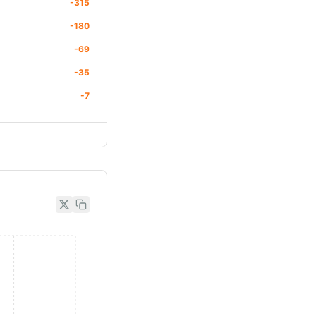
-315
-180
-69
-35
-7