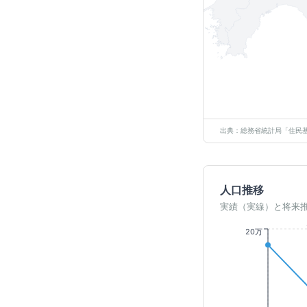
出典：総務省統計局「住民基
人口推移
実績（実線）と将来
20万