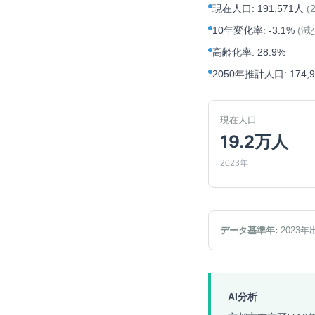
現在人口
:
191,571人
(
10年変化率
:
-3.1%
(
減
高齢化率
:
28.9%
2050年推計人口
:
174,
現在人口
19.2万人
2023年
データ基準年:
2023
年
AI分析