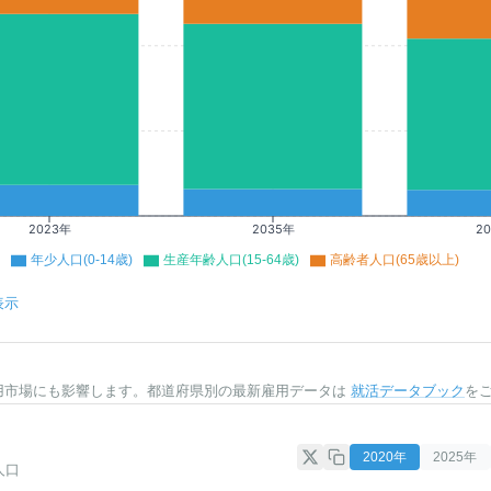
2023年
2035年
2
年少人口(0-14歳)
生産年齢人口(15-64歳)
高齢者人口(65歳以上)
表示
用市場にも影響します。都道府県別の最新雇用データは
就活データブック
を
2020
年
2025
年
人口