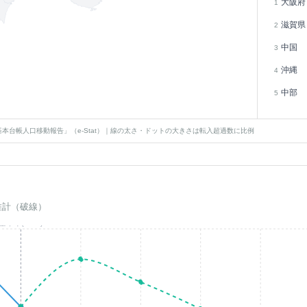
大阪府
1
滋賀県
2
中国
3
沖縄
4
中部
5
本台帳人口移動報告」（e-Stat）｜線の太さ・ドットの大きさは転入超過数に比例
推計（破線）
基準年(2023)