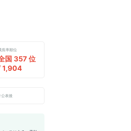
成長率順位
全国 357 位
/ 1,904
タ公表後