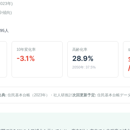
2023年
)
少傾向
)
995人
10年変化率
高齢化率
-3.1%
28.9%
2050年: 37.5%
出典:
住民基本台帳（2023年）
・社人研推計
次回更新予定:
住民基本台帳デー