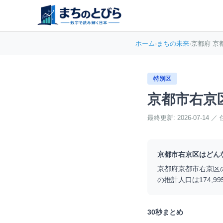
ホーム
›
まちの未来
›
京都府 京
特別区
京都市右京
最終更新:
2026-07-14
／
京都市右京区
はどん
京都府
京都市右京区
の推計人口は
174,99
30秒まとめ