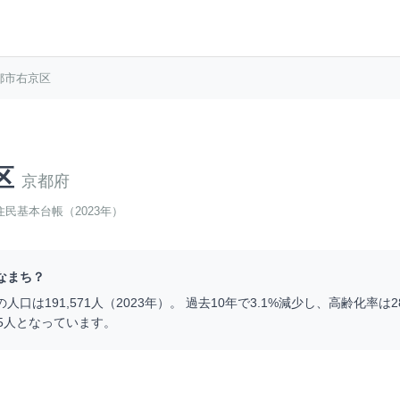
都市右京区
区
京都府
住民基本台帳（2023年）
なまち？
の人口は
191,571
人（
2023
年）。 過去10年で
3.1
%
減少
し、高齢化率は
2
5
人となっています。