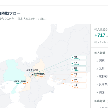
口移動フロー
 2024年・日本人移動者（e-Stat）
転入超過合
+
717
転入
7,494
転入超過（
関東
+
978
人
関東
1
九州
+
155
人
九州
2
四国
京都市右京区
+
35
人
京都府(他)
中部
滋賀県
京都府(
+
89
-7
人
3
-180
沖縄
兵庫県
大阪府
-35
人
兵庫県
+
66
-315
4
中国
-69
人
四国
5
転出超過（