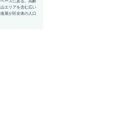
少ペースにある。高齢
・嵐山エリアを含む広い
の進展が区全体の人口