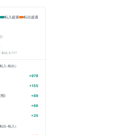
転入超過
転出超過
計
人
− 転出
6,777
転入−転出）
+
978
+
155
他)
+
89
+
66
+
35
転出−転入）