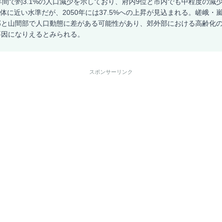
年間で約3.1%の人口減少を示しており、府内9位と市内でも中程度の減
市全体に近い水準だが、2050年には37.5%への上昇が見込まれる。嵯峨
部と山間部で人口動態に差がある可能性があり、郊外部における高齢化
要因になりえるとみられる。
スポンサーリンク