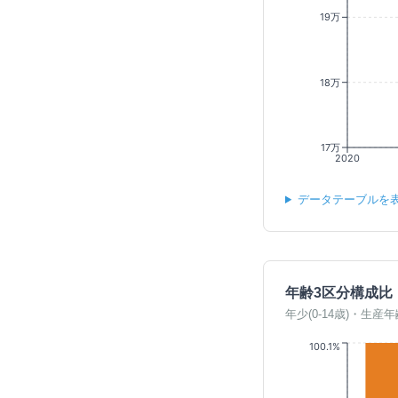
19万
18万
17万
2020
データテーブルを
年齢3区分構成比
年少(0-14歳)・生産年
100.1%