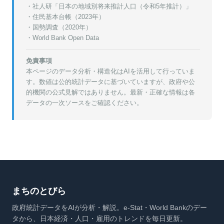
・
社人研「日本の地域別将来推計人口（令和5年推計）」
・
住民基本台帳（2023年）
・
国勢調査（2020年）
・World Bank Open Data
免責事項
本ページのデータ分析・構造化はAIを活用して行っていま
す。数値は公的統計データに基づいていますが、政府や公
的機関の公式見解ではありません。最新・正確な情報は各
データの一次ソースをご確認ください。
まちのとびら
政府統計データをAIが分析・解説。e-Stat・World Bankのデー
タから、日本経済・人口・雇用のトレンドを毎日更新。