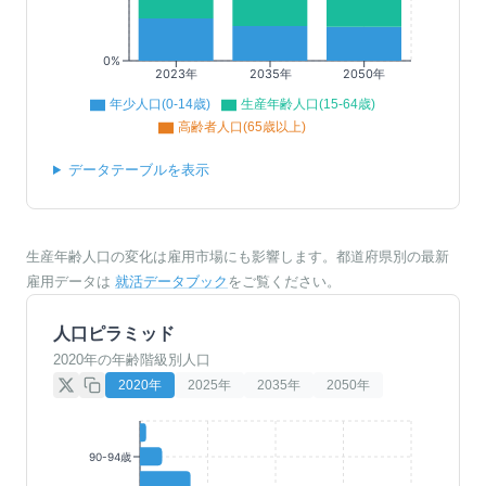
0%
2023年
2035年
2050年
年少人口(0-14歳)
生産年齢人口(15-64歳)
高齢者人口(65歳以上)
データテーブルを表示
生産年齢人口の変化は雇用市場にも影響します。都道府県別の最新
雇用データは
就活データブック
をご覧ください。
人口ピラミッド
2020年の年齢階級別人口
2020
年
2025
年
2035
年
2050
年
90-94歳