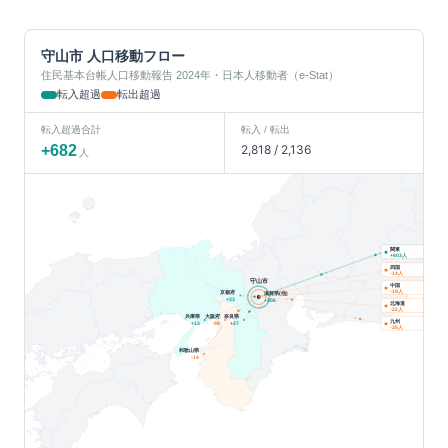
守山市
人口移動フロー
住民基本台帳人口移動報告 2024年・日本人移動者（e-Stat）
転入超過
転出超過
転入超過合計
転入 / 転出
+
682
2,818
/
2,136
人
関東
人
+
603
四国
人
-14
守山市
中国
人
京都府
-19
滋賀県(他)
+
33
+
206
北海道
人
-22
兵庫県
大阪府
奈良県
九州
+
13
-96
+
27
人
-35
和歌山県
-14