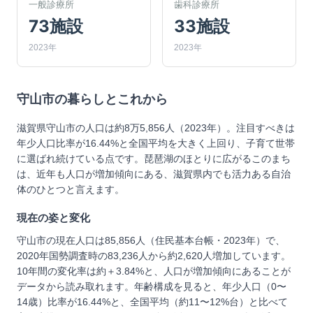
一般診療所
歯科診療所
73施設
33施設
2023年
2023年
守山市
の暮らしとこれから
滋賀県守山市の人口は約8万5,856人（2023年）。注目すべきは
年少人口比率が16.44%と全国平均を大きく上回り、子育て世帯
に選ばれ続けている点です。琵琶湖のほとりに広がるこのまち
は、近年も人口が増加傾向にある、滋賀県内でも活力ある自治
体のひとつと言えます。
現在の姿と変化
守山市の現在人口は85,856人（住民基本台帳・2023年）で、
2020年国勢調査時の83,236人から約2,620人増加しています。
10年間の変化率は約＋3.84%と、人口が増加傾向にあることが
データから読み取れます。年齢構成を見ると、年少人口（0〜
14歳）比率が16.44%と、全国平均（約11〜12%台）と比べて