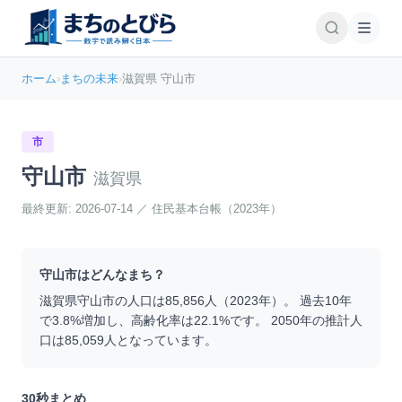
ホーム
›
まちの未来
›
滋賀県 守山市
市
守山市
滋賀県
最終更新:
2026-07-14
／
住民基本台帳（2023年）
守山市
はどんなまち？
滋賀県
守山市
の人口は
85,856
人（
2023
年）。 過去10年
で
3.8
%
増加
し、高齢化率は
22.1
%です。 2050年の推計人
口は
85,059
人となっています。
30秒まとめ