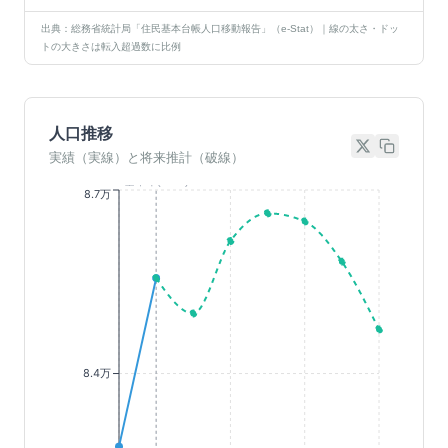
出典：総務省統計局「住民基本台帳人口移動報告」（e-Stat）｜線の太さ・ドッ
トの大きさは転入超過数に比例
人口推移
実績（実線）と将来推計（破線）
基準年(2023)
8.7万
8.4万