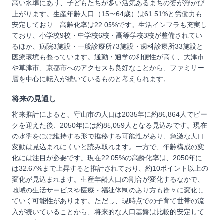
高い水準にあり、子どもたちが多い活気あるまちの姿が浮かび
上がります。生産年齢人口（15〜64歳）は61.51%と労働力も
安定しており、高齢化率は22.05%です。生活インフラも充実し
ており、小学校9校・中学校6校・高等学校3校が整備されてい
るほか、病院3施設・一般診療所73施設・歯科診療所33施設と
医療環境も整っています。通勤・通学の利便性が高く、大津市
や草津市、京都市へのアクセスも良好なことから、ファミリー
層を中心に転入が続いているものと考えられます。
将来の見通し
将来推計によると、守山市の人口は2035年に約86,864人でピー
クを迎えた後、2050年には約85,059人となる見込みです。現在
の水準をほぼ維持する形で推移する可能性があり、急激な人口
変動は見込まれにくいと読み取れます。一方で、年齢構成の変
化には注目が必要です。現在22.05%の高齢化率は、2050年に
は32.67%まで上昇すると推計されており、約10ポイント以上の
変化が見込まれます。生産年齢人口の割合が変化するなかで、
地域の生活サービスや医療・福祉体制のあり方も徐々に変化し
ていく可能性があります。ただし、現時点での子育て世帯の流
入が続いていることから、将来的な人口基盤は比較的安定して