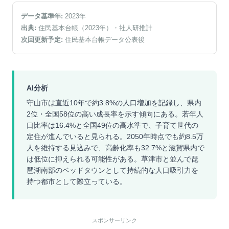
データ基準年:
2023
年
出典:
住民基本台帳（2023年）
・社人研推計
次回更新予定:
住民基本台帳データ公表後
AI分析
守山市は直近10年で約3.8%の人口増加を記録し、県内
2位・全国58位の高い成長率を示す傾向にある。若年人
口比率は16.4%と全国49位の高水準で、子育て世代の
定住が進んでいると見られる。2050年時点でも約8.5万
人を維持する見込みで、高齢化率も32.7%と滋賀県内で
は低位に抑えられる可能性がある。草津市と並んで琵
琶湖南部のベッドタウンとして持続的な人口吸引力を
持つ都市として際立っている。
スポンサーリンク