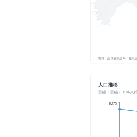
出典：総務省統計局「住民基
人口推移
実績（実線）と将来
8,175