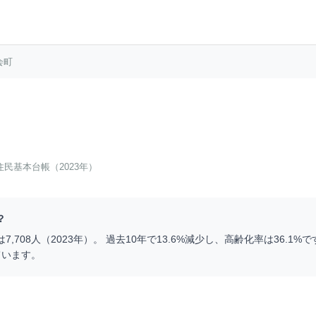
会町
住民基本台帳（2023年）
？
は
7,708
人（
2023
年）。 過去10年で
13.6
%
減少
し、高齢化率は
36.1
%で
ています。