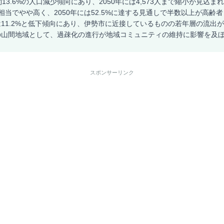
13.6%の人口減少傾向にあり、2050年には4,573人まで縮小が見込
9位相当でやや高く、2050年には52.5%に達する見通しで半数以上が高
11.2%と低下傾向にあり、伊勢市に近接しているものの若年層の流出
の山間地域として、過疎化の進行が地域コミュニティの維持に影響を及
スポンサーリンク