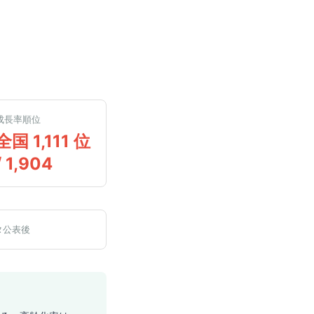
成長率順位
全国 1,111 位
/ 1,904
タ公表後