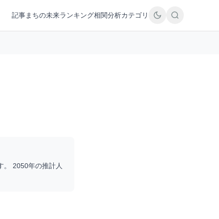
記事
まちの未来
ランキング
相関分析
カテゴリ
す。 2050年の推計人