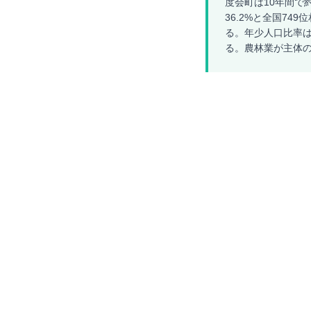
度会町は10年間で約
36.2%と全国74
る。年少人口比率は
る。農林業が主体