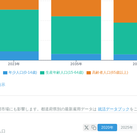
2023年
2035年
2
年少人口(0-14歳)
生産年齢人口(15-64歳)
高齢者人口(65歳以上)
表示
用市場にも影響します。都道府県別の最新雇用データは
就活データブック
を
2020
年
2025
年
人口