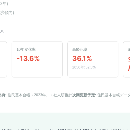
23年
)
減少傾向
)
3人
10年変化率
高齢化率
-13.6%
36.1%
2050年: 52.5%
出典:
住民基本台帳（2023年）
・社人研推計
次回更新予定:
住民基本台帳デー