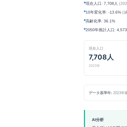
現在人口
:
7,708人
(
20
10年変化率
:
-13.6%
(
高齢化率
:
36.1%
2050年推計人口
:
4,57
現在人口
7,708人
2023年
データ基準年:
2023
年
AI分析