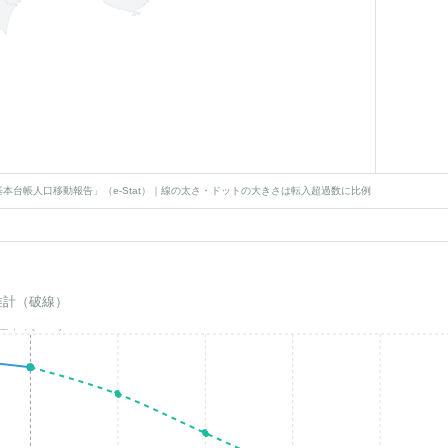
本台帳人口移動報告」（e-Stat）｜線の太さ・ドットの大きさは転入超過数に比例
推計（破線）
基準年(2023)