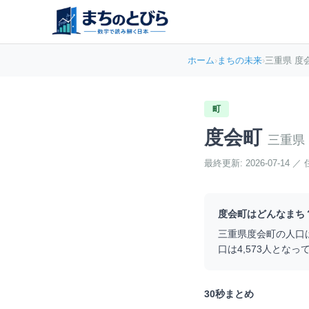
ホーム
›
まちの未来
›
三重県 度
町
度会町
三重県
最終更新:
2026-07-14
／
度会町
はどんなまち
三重県
度会町
の人口
口は
4,573
人となっ
30秒まとめ