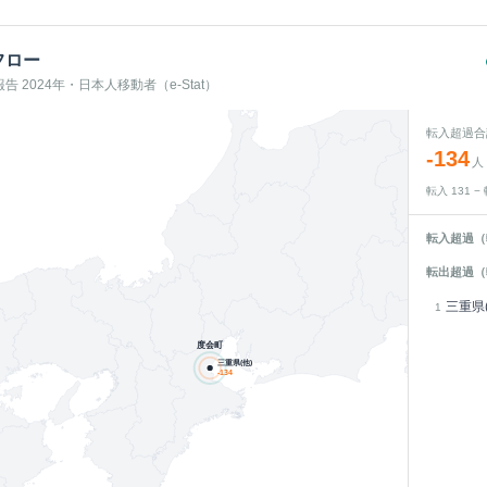
フロー
 2024年・日本人移動者（e-Stat）
転入超過合
-134
人
転入
131
−
転入超過（
転出超過（
三重県(
1
度会町
三重県(他)
-134