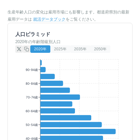
生産年齢人口の変化は雇用市場にも影響します。都道府県別の最新
雇用データは
就活データブック
をご覧ください。
人口ピラミッド
2020年の年齢階級別人口
2020
年
2025
年
2035
年
2050
年
90-94歳
80-84歳
70-74歳
60-64歳
50-54歳
40-44歳