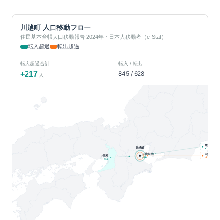
川越町
人口移動フロー
住民基本台帳人口移動報告 2024年・日本人移動者（e-Stat）
転入超過
転出超過
転入超過合計
転入 / 転出
+
217
845
/
628
人
関東
川越町
人
+
196
三重県(他)
中部
大阪府
人
+
26
-21
+
16