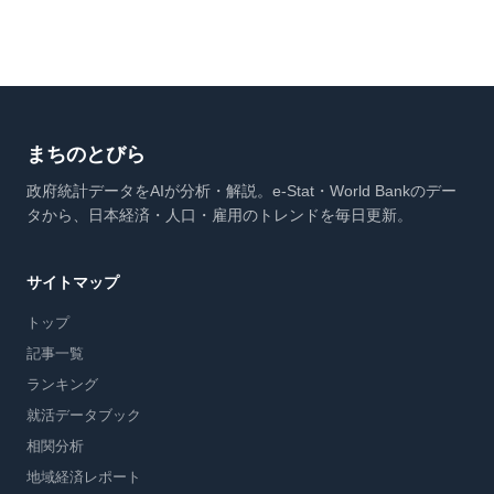
まちのとびら
政府統計データをAIが分析・解説。e-Stat・World Bankのデー
タから、日本経済・人口・雇用のトレンドを毎日更新。
サイトマップ
トップ
記事一覧
ランキング
就活データブック
相関分析
地域経済レポート