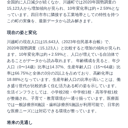
全国的に人口減少が続くなか、川越町では2020年国勢調査の
15,123人から増加傾向が見られ、10年変化率は約＋2.59%とな
っています。四日市市に隣接する工業地帯としての特性を持つ
この町の実像を、最新データから読み解きます。
現在の姿と変化
川越町の現在人口は15,643人（2023年住民基本台帳）で、
2020年国勢調査（15,123人）と比較すると増加の傾向が見られ
ます。10年変化率は約＋2.59%と、人口が増えている自治体で
あることがデータから読み取れます。 年齢構成を見ると、年少
人口（0〜14歳）比率は14.37%、生産年齢人口（15〜64歳）比
率は66.75%と全体の3分の2以上を占めており、高齢化率は
18.88%となっています。生産年齢人口の比率が高いことは、働
き盛り世代が比較的多く住む活力ある町の姿を示しています。
生活インフラとしては、小学校2校・中学校1校・高等学校1校
が整備され、子育て・教育環境が一通り揃っています。医療面
では一般診療所8施設・歯科診療所5施設が利用可能で、日常的
な医療ニーズには対応できる環境が整っています。
将来の見通し