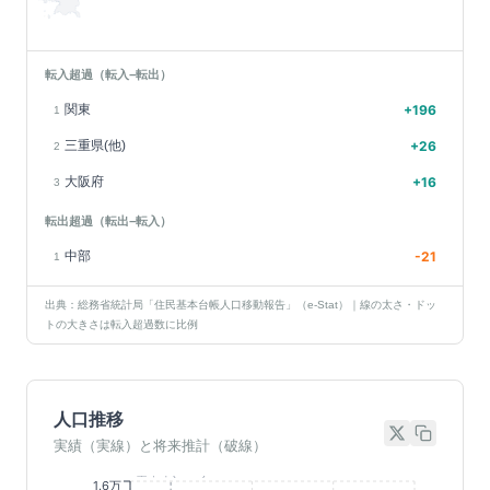
転入超過（転入−転出）
関東
+
196
1
三重県(他)
+
26
2
大阪府
+
16
3
転出超過（転出−転入）
中部
-21
1
出典：総務省統計局「住民基本台帳人口移動報告」（e-Stat）｜線の太さ・ドッ
トの大きさは転入超過数に比例
人口推移
実績（実線）と将来推計（破線）
基準年(2023)
1.6万