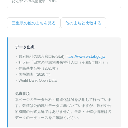
変化率:
2.9
%
高齢化率:
19.8
%
三重県
の他のまちを見る
他のまちと比較する
データ出典
・政府統計の総合窓口(e-Stat)
https://www.e-stat.go.jp/
・
社人研「日本の地域別将来推計人口（令和5年推計）」
・
住民基本台帳（2023年）
・
国勢調査（2020年）
・World Bank Open Data
免責事項
本ページのデータ分析・構造化はAIを活用して行っていま
す。数値は公的統計データに基づいていますが、政府や公
的機関の公式見解ではありません。最新・正確な情報は各
データの一次ソースをご確認ください。