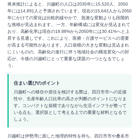
将来推計によると、川越町の人口は2035年に15,520人、2050
年には14,891人と予測されています。現在の15,643人から2050
年にかけての変化は比較的緩やかで、急激な変動よりも段階的
な推移が見込まれます。 一方、年齢構成には変化が見込まれて
おり、高齢化率は現在の18.88%から2050年には30.41%へと上
昇する見通しです。これにより、医療・介護サービスへの需要
が高まる可能性があります。人口規模の大きな変動は見込まれ
にくいものの、高齢化の進行に伴う地域社会の構造変化への対
応が、今後の川越町にとって重要な課題の一つとなるでしょ
う。
住まい選びのポイント
川越町への移住や居住を検討する際は、四日市市への近接
性や、生産年齢人口比率の高さが判断のポイントになりま
す。コンパクトな規模でありながら生活インフラが整って
いる点も、選択肢として考える上での重要な材料となるで
しょう。
川越町は伊勢湾に面した地理的特性を持ち、四日市市や桑名市