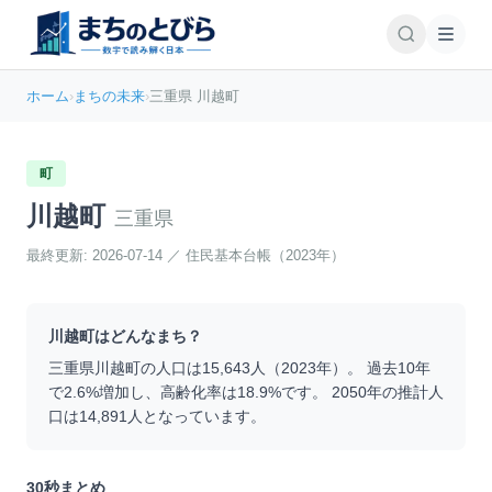
ホーム
›
まちの未来
›
三重県 川越町
町
川越町
三重県
最終更新:
2026-07-14
／
住民基本台帳（2023年）
川越町
はどんなまち？
三重県
川越町
の人口は
15,643
人（
2023
年）。 過去10年
で
2.6
%
増加
し、高齢化率は
18.9
%です。 2050年の推計人
口は
14,891
人となっています。
30秒まとめ