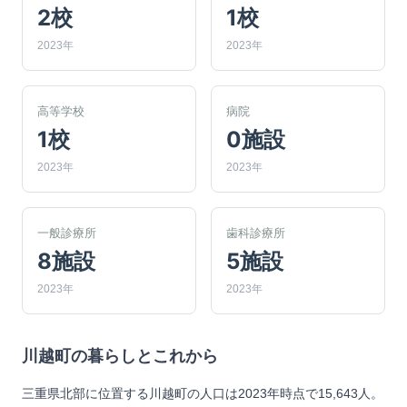
2校
1校
2023年
2023年
高等学校
病院
1校
0施設
2023年
2023年
一般診療所
歯科診療所
8施設
5施設
2023年
2023年
川越町
の暮らしとこれから
三重県北部に位置する川越町の人口は2023年時点で15,643人。