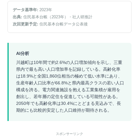
データ基準年:
2023
年
出典:
住民基本台帳（2023年）
・社人研推計
次回更新予定:
住民基本台帳データ公表後
AI分析
川越町は10年間で約2.6%の人口増加傾向を示し、三重
県内で最も高い人口増加率を記録している。高齢化率
は18.9%と全国1,860位相当の極めて低い水準にあり、
生産年齢人口比率が66.8%と県内最高クラスの若い人口
構成を誇る。電力関連施設を抱える工業集積が雇用を
創出し、若年層の定住を促進している可能性がある。
2050年でも高齢化率は30.4%にとどまる見込みで、長
期的にも比較的安定した人口維持が期待される。
スポンサーリンク