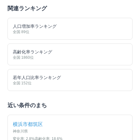
関連ランキング
人口増加率ランキング
全国
89
位
高齢化率ランキング
全国
1860
位
若年人口比率ランキング
全国
152
位
近い条件のまち
横浜市都筑区
神奈川県
変化率:
2.8
%
高齢化率:
18.6
%