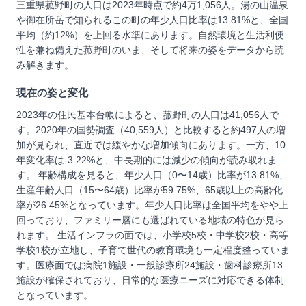
三重県菰野町の人口は2023年時点で約4万1,056人。湯の山温泉
や御在所岳で知られるこの町の年少人口比率は13.81%と、全国
平均（約12%）を上回る水準にあります。自然環境と生活利便
性を兼ね備えた菰野町のいま、そして将来の姿をデータから読
み解きます。
現在の姿と変化
2023年の住民基本台帳によると、菰野町の人口は41,056人で
す。2020年の国勢調査（40,559人）と比較すると約497人の増
加が見られ、直近では緩やかな増加傾向にあります。一方、10
年変化率は-3.22%と、中長期的には減少の傾向が読み取れま
す。 年齢構成を見ると、年少人口（0〜14歳）比率が13.81%、
生産年齢人口（15〜64歳）比率が59.75%、65歳以上の高齢化
率が26.45%となっています。年少人口比率は全国平均をやや上
回っており、ファミリー層にも選ばれている地域の特色が見ら
れます。 生活インフラの面では、小学校5校・中学校2校・高等
学校1校が立地し、子育て世代の教育環境も一定程度整っていま
す。医療面では病院1施設・一般診療所24施設・歯科診療所13
施設が確保されており、日常的な医療ニーズに対応できる体制
となっています。