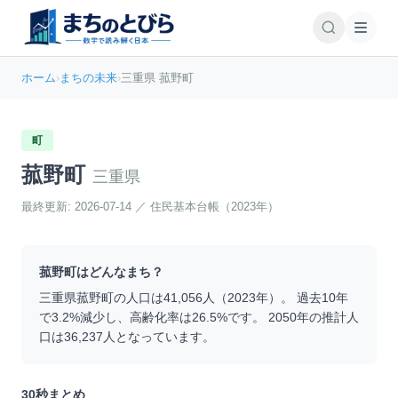
ホーム
›
まちの未来
›
三重県 菰野町
町
菰野町
三重県
最終更新:
2026-07-14
／
住民基本台帳（2023年）
菰野町
はどんなまち？
三重県
菰野町
の人口は
41,056
人（
2023
年）。 過去10年
で
3.2
%
減少
し、高齢化率は
26.5
%です。 2050年の推計人
口は
36,237
人となっています。
30秒まとめ