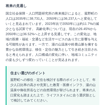
将来の見通し
国立社会保障・人口問題研究所の将来推計によると、菰野町の
人口は2035年に38,731人、2050年には36,237人へと変化して
いくと見込まれています。2023年比で2050年には約11.7%の減
少となる試算です。 高齢化率については、現在の26.45%から
2050年には36.52%へと上昇する見通しです。この変化は、地
域の医療・福祉・交通など生活サービスのあり方に影響を与え
る可能性があります。一方で、湯の山温泉や鈴鹿山脈を擁する
豊かな自然環境は、移住・定住の魅力として引き続き注目され
ると考えられます。人口構成の変化に伴い、地域コミュニティ
の姿も少しずつ変わっていくことが見込まれます。
住まい選びのポイント
菰野町への移住・定住を検討する際のポイントとして、年
少人口比率の高さや充実した教育・医療インフラ、湯の山
温泉や御在所岳などの自然環境が挙げられます。将来の人
口変化も踏まえた上で、ライフスタイルに合う選択肢とし
て検討してみてください。