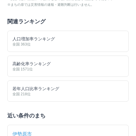
※まちの扉では災害情報の速報・避難判断は行いません。
関連ランキング
人口増加率ランキング
全国
363
位
高齢化率ランキング
全国
1571
位
若年人口比率ランキング
全国
218
位
近い条件のまち
伊勢原市