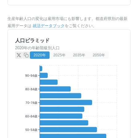
生産年齢人口の変化は雇用市場にも影響します。都道府県別の最新
雇用データは
就活データブック
をご覧ください。
人口ピラミッド
2020年の年齢階級別人口
2020
年
2025
年
2035
年
2050
年
90-94歳
80-84歳
70-74歳
60-64歳
50-54歳