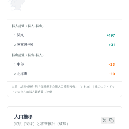
転入超過（転入−転出）
関東
+
197
1
三重県(他)
+
31
2
転出超過（転出−転入）
中部
-23
1
北海道
-10
2
出典：総務省統計局「住民基本台帳人口移動報告」（e-Stat）｜線の太さ・ドッ
トの大きさは転入超過数に比例
人口推移
実績（実線）と将来推計（破線）