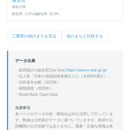
厚木市
神奈川県
変化率:
-3.2
%
高齢化率:
26.0
%
三重県
の他のまちを見る
他のまちと比較する
データ出典
・政府統計の総合窓口(e-Stat)
https://www.e-stat.go.jp/
・
社人研「日本の地域別将来推計人口（令和5年推計）」
・
住民基本台帳（2023年）
・
国勢調査（2020年）
・World Bank Open Data
免責事項
本ページのデータ分析・構造化はAIを活用して行っていま
す。数値は公的統計データに基づいていますが、政府や公
的機関の公式見解ではありません。最新・正確な情報は各