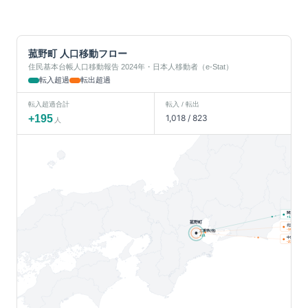
菰野町
人口移動フロー
住民基本台帳人口移動報告 2024年・日本人移動者（e-Stat）
転入超過
転出超過
転入超過合計
転入 / 転出
+
195
1,018
/
823
人
関東
人
+
197
菰野町
北海道
人
-10
三重県(他)
+
31
中部
人
-23