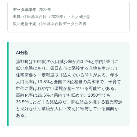
データ基準年:
2023
年
出典:
住民基本台帳（2023年）
・社人研推計
次回更新予定:
住民基本台帳データ公表後
AI分析
菰野町は10年間の人口減少率が約3.2%と県内4番目に
低い水準にあり、四日市市に隣接する立地を生かして
住宅需要を一定程度取り込んでいる傾向がある。年少
人口比率は13.8%と全国218位相当の高水準で、子育て
世代に選ばれやすい環境が整っている可能性がある。
高齢化率は26.5%と県内でも低めで、2050年でも
36.5%にとどまる見込みだ。御在所岳を擁する観光資源
と良好な生活環境が人口下支えに寄与している傾向が
ある。