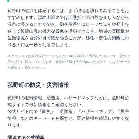
菰野町の魅力を体感するには、まず現地を訪れてみることをお
すすめします。湯の山温泉では四季折々の自然を楽しみながら
温泉に浸かることができ、御在所岳ではロープウェイや登山を
通じて鈴鹿山脈の雄大な景色を堪能できます。地域の雰囲気や
生活環境を自分の目で確かめることが、移住・定住の判断にお
ける大切な一歩となるでしょう。
本セクションは政府統計データをもとにAIが構造化・要約したものです。数値は
公的統計に基づいていますが、最新の情報は各自治体の公式サイトおよびデータ
出典元をご確認ください。
菰野町
の防災・災害情報
菰野町
の避難情報、避難所、ハザードマップなどは、
菰野町
公
式サイトで最新情報をご確認ください。
公式サイト内で「防災」「避難所」「ハザードマップ」「災害
情報」などのキーワードを探すと、関連情報を確認しやすくな
ります。
関連する公式情報