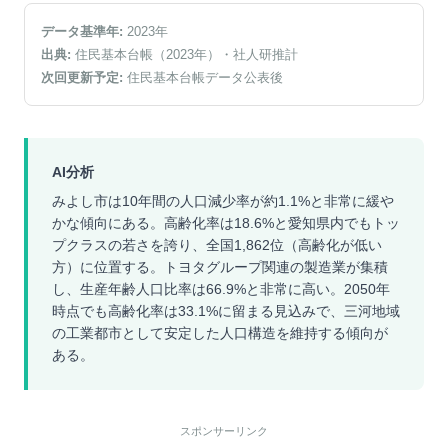
データ基準年:
2023
年
出典:
住民基本台帳（2023年）
・社人研推計
次回更新予定:
住民基本台帳データ公表後
AI分析
みよし市は10年間の人口減少率が約1.1%と非常に緩や
かな傾向にある。高齢化率は18.6%と愛知県内でもトッ
プクラスの若さを誇り、全国1,862位（高齢化が低い
方）に位置する。トヨタグループ関連の製造業が集積
し、生産年齢人口比率は66.9%と非常に高い。2050年
時点でも高齢化率は33.1%に留まる見込みで、三河地域
の工業都市として安定した人口構造を維持する傾向が
ある。
スポンサーリンク