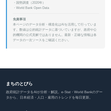
・
国勢調査（2020年）
・World Bank Open Data
免責事項
本ページのデータ分析・構造化はAIを活用して行っていま
す。数値は公的統計データに基づいていますが、政府や公
的機関の公式見解ではありません。最新・正確な情報は各
データの一次ソースをご確認ください。
まちのとびら
政府統計データをAIが分析・解説。e-Stat・World Bankのデー
タから、日本経済・人口・雇用のトレンドを毎日更新。