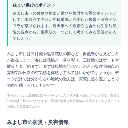
住まい選びのポイント
みよし市への移住や住まい選びを検討する際のポイントと
して、現時点での若い年齢構成と充実した教育・医療イン
フラが挙げられます。豊田市への近接性も含めた生活利便
性の観点から、選択肢の一つとして考えてみる価値がある
でしょう。
みよし市には三好池や黒笹花桃の郷など、自然豊かな見どころ
が点在します。春には花桃が一帯を彩り、三好池ではボートや
散策も楽しめます。まずは現地を訪れて、のどかな住宅都市の
雰囲気や日常の空気感を体感してみてはいかがでしょうか。デ
ータだけでは分からない地域の魅力は、実際に足を運ぶことで
初めて感じられるものです。
本セクションは政府統計データをもとにAIが構造化・要約したものです。数値は
公的統計に基づいていますが、最新の情報は各自治体の公式サイトおよびデータ
出典元をご確認ください。
みよし市
の防災・災害情報