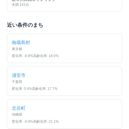
全国
141
位
近い条件のまち
御蔵島村
東京都
変化率:
-0.9
%
高齢化率:
18.0
%
浦安市
千葉県
変化率:
0.4
%
高齢化率:
17.7
%
北谷町
沖縄県
変化率:
-0.9
%
高齢化率:
21.1
%