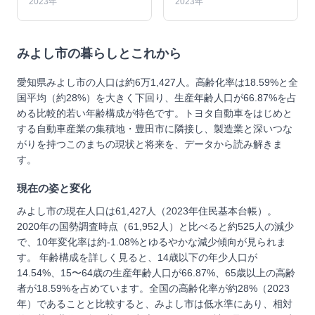
2023年
2023年
みよし市
の暮らしとこれから
愛知県みよし市の人口は約6万1,427人。高齢化率は18.59%と全
国平均（約28%）を大きく下回り、生産年齢人口が66.87%を占
める比較的若い年齢構成が特色です。トヨタ自動車をはじめと
する自動車産業の集積地・豊田市に隣接し、製造業と深いつな
がりを持つこのまちの現状と将来を、データから読み解きま
す。
現在の姿と変化
みよし市の現在人口は61,427人（2023年住民基本台帳）。
2020年の国勢調査時点（61,952人）と比べると約525人の減少
で、10年変化率は約-1.08%とゆるやかな減少傾向が見られま
す。 年齢構成を詳しく見ると、14歳以下の年少人口が
14.54%、15〜64歳の生産年齢人口が66.87%、65歳以上の高齢
者が18.59%を占めています。全国の高齢化率が約28%（2023
年）であることと比較すると、みよし市は低水準にあり、相対