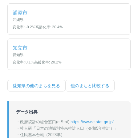
浦添市
沖縄県
変化率:
-0.2
%
高齢化率:
20.4
%
知立市
愛知県
変化率:
0.1
%
高齢化率:
20.2
%
愛知県
の他のまちを見る
他のまちと比較する
データ出典
・政府統計の総合窓口(e-Stat)
https://www.e-stat.go.jp/
・
社人研「日本の地域別将来推計人口（令和5年推計）」
・
住民基本台帳（2023年）