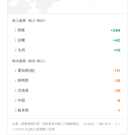
転入超過（転入−転出）
関東
+
294
1
近畿
+
42
2
九州
+
10
3
転出超過（転出−転入）
愛知県(他)
-111
1
静岡県
-39
2
北海道
-30
3
中国
-9
4
岐阜県
-1
5
出典：総務省統計局「住民基本台帳人口移動報告」（e-Stat）｜線の太さ・ドッ
トの大きさは転入超過数に比例