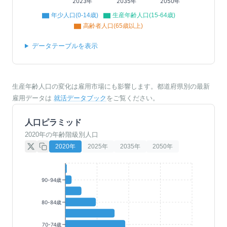
2023年
2035年
2050年
年少人口(0-14歳)
生産年齢人口(15-64歳)
高齢者人口(65歳以上)
データテーブルを表示
生産年齢人口の変化は雇用市場にも影響します。都道府県別の最新
雇用データは
就活データブック
をご覧ください。
人口ピラミッド
2020年の年齢階級別人口
2020
年
2025
年
2035
年
2050
年
90-94歳
80-84歳
70-74歳