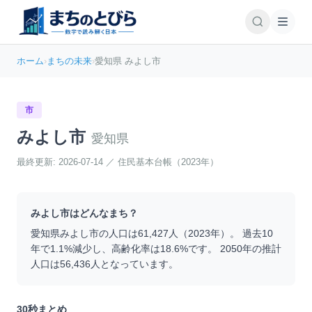
ホーム
›
まちの未来
›
愛知県 みよし市
市
みよし市
愛知県
最終更新:
2026-07-14
／
住民基本台帳（2023年）
みよし市
はどんなまち？
愛知県
みよし市
の人口は
61,427
人（
2023
年）。 過去10
年で
1.1
%
減少
し、高齢化率は
18.6
%です。 2050年の推計
人口は
56,436
人となっています。
30秒まとめ