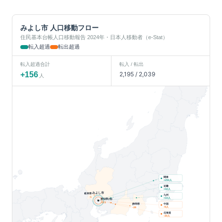
みよし市
人口移動フロー
住民基本台帳人口移動報告 2024年・日本人移動者（e-Stat）
転入超過
転出超過
転入超過合計
転入 / 転出
+
156
2,195
/
2,039
人
関東
人
+
294
近畿
人
+
42
みよし市
岐阜県
九州
-1
人
+
10
愛知県(他)
-111
中国
静岡県
人
-9
-39
北海道
人
-30