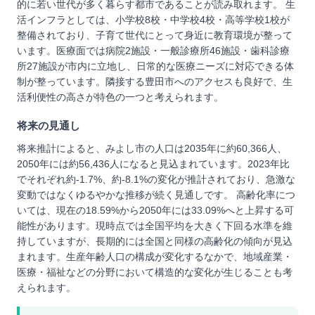
的に若い世代が多く暮らす都市であることが読み取れます。 生
活インフラとしては、小学校8校・中学校4校・高等学校1校が
整備されており、子育て世代にとって身近に教育環境が整って
います。医療面では病院2施設・一般診療所46施設・歯科診療
所27施設が市内に立地し、日常的な医療ニーズに対応できる体
制が整っています。隣接する豊田市へのアクセスも良好で、生
活利便性の高さが特色の一つと考えられます。
将来の見通し
将来推計によると、みよし市の人口は2035年に約60,366人、
2050年には約56,436人になると見込まれています。2023年比
でそれぞれ約-1.7%、約-8.1%の変化が推計されており、急激な
変動ではなくゆるやかな推移が続く見通しです。 高齢化率につ
いては、現在の18.59%から2050年には33.09%へと上昇する可
能性があります。現時点では全国平均を大きく下回る水準を維
持していますが、長期的には全国と同様の高齢化の傾向が見込
まれます。生産年齢人口の構成が変化するなかで、地域産業・
医療・福祉などの分野において構造的な変化が生じることも考
えられます。