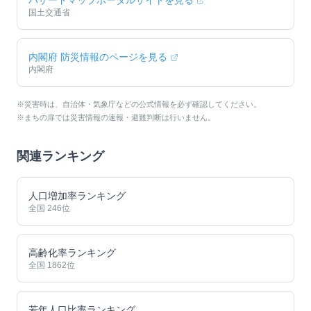
ハザードマップポータルサイトを見る
国土交通省
内閣府 防災情報のページを見る
内閣府
※災害時は、自治体・気象庁などの公式情報を必ず確認してください。
※まちの扉では災害情報の速報・避難判断は行いません。
関連ランキング
人口増加率ランキング
全国
246
位
高齢化率ランキング
全国
1862
位
若年人口比率ランキング