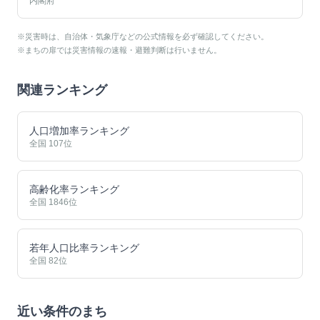
内閣府
※災害時は、自治体・気象庁などの公式情報を必ず確認してください。
※まちの扉では災害情報の速報・避難判断は行いません。
関連ランキング
人口増加率ランキング
全国
107
位
高齢化率ランキング
全国
1846
位
若年人口比率ランキング
全国
82
位
近い条件のまち