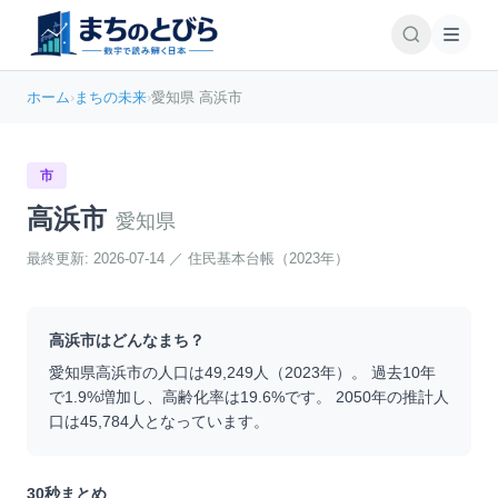
ホーム
›
まちの未来
›
愛知県 高浜市
市
高浜市
愛知県
最終更新:
2026-07-14
／
住民基本台帳（2023年）
高浜市
はどんなまち？
愛知県
高浜市
の人口は
49,249
人（
2023
年）。 過去10年
で
1.9
%
増加
し、高齢化率は
19.6
%です。 2050年の推計人
口は
45,784
人となっています。
30秒まとめ