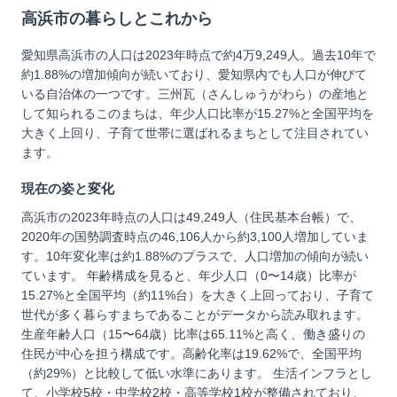
高浜市
の暮らしとこれから
愛知県高浜市の人口は2023年時点で約4万9,249人。過去10年で
約1.88%の増加傾向が続いており、愛知県内でも人口が伸びて
いる自治体の一つです。三州瓦（さんしゅうがわら）の産地と
して知られるこのまちは、年少人口比率が15.27%と全国平均を
大きく上回り、子育て世帯に選ばれるまちとして注目されてい
ます。
現在の姿と変化
高浜市の2023年時点の人口は49,249人（住民基本台帳）で、
2020年の国勢調査時点の46,106人から約3,100人増加していま
す。10年変化率は約1.88%のプラスで、人口増加の傾向が続い
ています。 年齢構成を見ると、年少人口（0〜14歳）比率が
15.27%と全国平均（約11%台）を大きく上回っており、子育て
世代が多く暮らすまちであることがデータから読み取れます。
生産年齢人口（15〜64歳）比率は65.11%と高く、働き盛りの
住民が中心を担う構成です。高齢化率は19.62%で、全国平均
（約29%）と比較して低い水準にあります。 生活インフラとし
て、小学校5校・中学校2校・高等学校1校が整備されており、