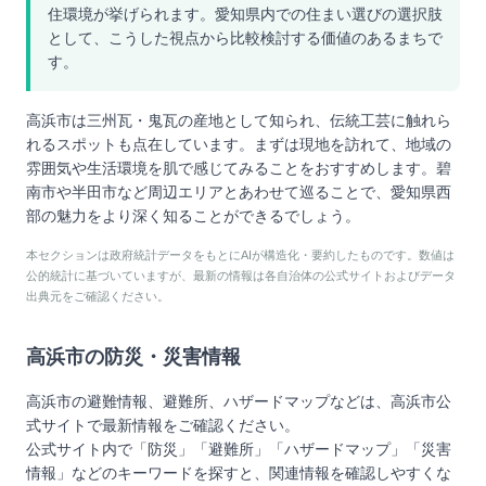
住環境が挙げられます。愛知県内での住まい選びの選択肢
として、こうした視点から比較検討する価値のあるまちで
す。
高浜市は三州瓦・鬼瓦の産地として知られ、伝統工芸に触れら
れるスポットも点在しています。まずは現地を訪れて、地域の
雰囲気や生活環境を肌で感じてみることをおすすめします。碧
南市や半田市など周辺エリアとあわせて巡ることで、愛知県西
部の魅力をより深く知ることができるでしょう。
本セクションは政府統計データをもとにAIが構造化・要約したものです。数値は
公的統計に基づいていますが、最新の情報は各自治体の公式サイトおよびデータ
出典元をご確認ください。
高浜市
の防災・災害情報
高浜市
の避難情報、避難所、ハザードマップなどは、
高浜市
公
式サイトで最新情報をご確認ください。
公式サイト内で「防災」「避難所」「ハザードマップ」「災害
情報」などのキーワードを探すと、関連情報を確認しやすくな