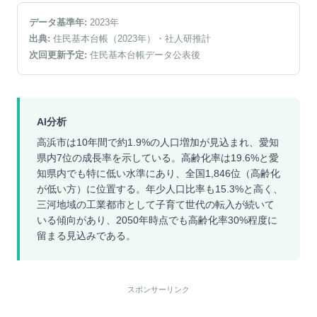
データ基準年:
2023
年
出典:
住民基本台帳（2023年）
・社人研推計
次回更新予定:
住民基本台帳データ公表後
AI分析
高浜市は10年間で約1.9%の人口増加が見込まれ、愛知
県内7位の成長率を示している。高齢化率は19.6%と愛
知県内でも特に低い水準にあり、全国1,846位（高齢化
が低い方）に位置する。年少人口比率も15.3%と高く、
三河地域の工業都市として子育て世代の転入が続いて
いる傾向があり、2050年時点でも高齢化率30%程度に
留まる見込みである。
スポンサーリンク