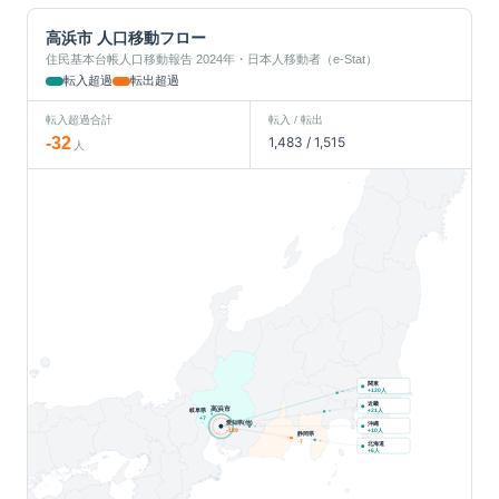
高浜市
人口移動フロー
住民基本台帳人口移動報告 2024年・日本人移動者（e-Stat）
転入超過
転出超過
転入超過合計
転入 / 転出
-32
1,483
/
1,515
人
関東
人
+
120
近畿
高浜市
岐阜県
人
+
21
+
7
愛知県(他)
沖縄
人
-189
+
10
静岡県
-7
北海道
人
+
6