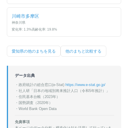
川崎市多摩区
神奈川県
変化率:
1.3
%
高齢化率:
19.8
%
愛知県
の他のまちを見る
他のまちと比較する
データ出典
・政府統計の総合窓口(e-Stat)
https://www.e-stat.go.jp/
・
社人研「日本の地域別将来推計人口（令和5年推計）」
・
住民基本台帳（2023年）
・
国勢調査（2020年）
・World Bank Open Data
免責事項
本ページのデータ分析・構造化はAIを活用して行っていま