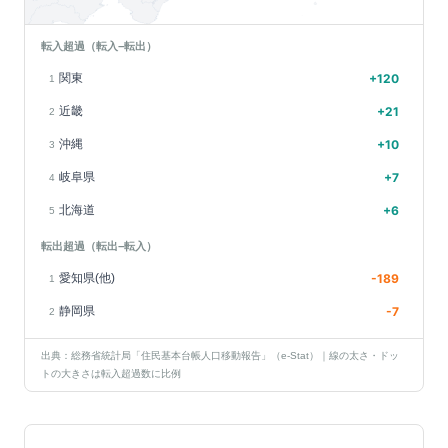
転入超過（転入−転出）
関東
+
120
1
近畿
+
21
2
沖縄
+
10
3
岐阜県
+
7
4
北海道
+
6
5
転出超過（転出−転入）
愛知県(他)
-189
1
静岡県
-7
2
出典：総務省統計局「住民基本台帳人口移動報告」（e-Stat）｜線の太さ・ドッ
トの大きさは転入超過数に比例