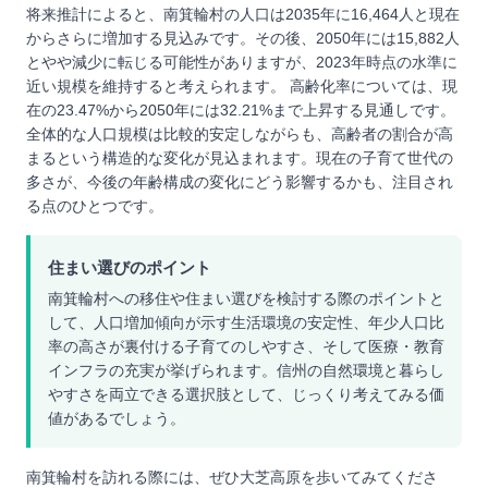
将来推計によると、南箕輪村の人口は2035年に16,464人と現在
からさらに増加する見込みです。その後、2050年には15,882人
とやや減少に転じる可能性がありますが、2023年時点の水準に
近い規模を維持すると考えられます。 高齢化率については、現
在の23.47%から2050年には32.21%まで上昇する見通しです。
全体的な人口規模は比較的安定しながらも、高齢者の割合が高
まるという構造的な変化が見込まれます。現在の子育て世代の
多さが、今後の年齢構成の変化にどう影響するかも、注目され
る点のひとつです。
住まい選びのポイント
南箕輪村への移住や住まい選びを検討する際のポイントと
して、人口増加傾向が示す生活環境の安定性、年少人口比
率の高さが裏付ける子育てのしやすさ、そして医療・教育
インフラの充実が挙げられます。信州の自然環境と暮らし
やすさを両立できる選択肢として、じっくり考えてみる価
値があるでしょう。
南箕輪村を訪れる際には、ぜひ大芝高原を歩いてみてくださ