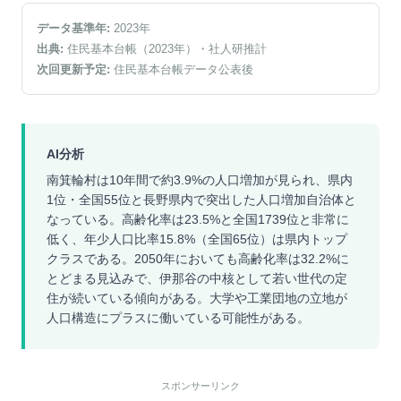
データ基準年:
2023
年
出典:
住民基本台帳（2023年）
・社人研推計
次回更新予定:
住民基本台帳データ公表後
AI分析
南箕輪村は10年間で約3.9%の人口増加が見られ、県内
1位・全国55位と長野県内で突出した人口増加自治体と
なっている。高齢化率は23.5%と全国1739位と非常に
低く、年少人口比率15.8%（全国65位）は県内トップ
クラスである。2050年においても高齢化率は32.2%に
とどまる見込みで、伊那谷の中核として若い世代の定
住が続いている傾向がある。大学や工業団地の立地が
人口構造にプラスに働いている可能性がある。
スポンサーリンク