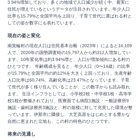
3.94%増加しており、多くの地域で人口減少が続く中、着実に
住民が増えているというデータが注目されています。年少人口
比率も15.79%と全国平均を上回り、子育て世代に選ばれる村と
しての姿が数字にも表れています。
現在の姿と変化
南箕輪村の現在人口は住民基本台帳（2023年）によると16,109
人で、2020年の国勢調査時の15,797人から約312人増加してい
ます。10年変化率は約3.94%増と、人口が増加傾向にある村の
ひとつです。 年齢構成を見ると、年少人口（0〜14歳）の比率
が15.79%と全国平均の約12%を大きく上回っており、生産年齢
人口比率は60.74%、高齢化率は23.47%となっています。子育
て世代が多く移り住んでいることが、この数字からも読み取れ
ます。 生活インフラとしては、小学校2校・中学校1校・高等学
校1校が整備されており、医療面でも病院1施設・一般診療所9
施設・歯科診療所3施設と、村の規模に対して充実した環境が整
っています。伊那市に隣接し、大芝高原をはじめとする豊かな
自然に恵まれた立地も、この村の特色のひとつです。
将来の見通し