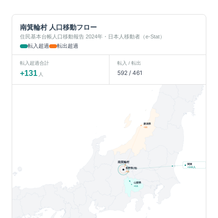
南箕輪村
人口移動フロー
住民基本台帳人口移動報告 2024年・日本人移動者（e-Stat）
転入超過
転出超過
転入超過合計
転入 / 転出
+
131
592
/
461
人
新潟県
-11
南箕輪村
関東
人
+
142
長野県(他)
-11
山梨県
+
11