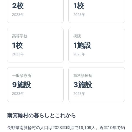
2校
1校
2023年
2023年
高等学校
病院
1校
1施設
2023年
2023年
一般診療所
歯科診療所
9施設
3施設
2023年
2023年
南箕輪村
の暮らしとこれから
長野県南箕輪村の人口は2023年時点で16,109人。近年10年で約