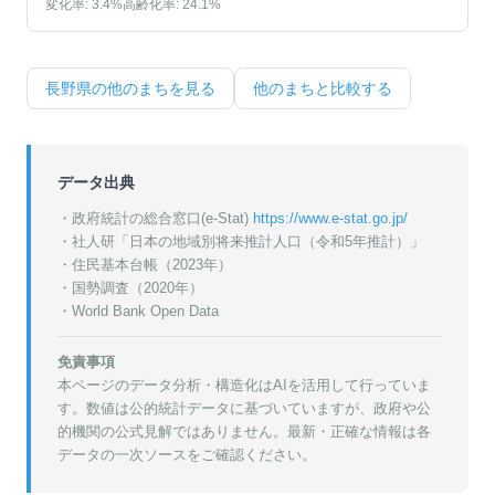
変化率:
3.4
%
高齢化率:
24.1
%
長野県
の他のまちを見る
他のまちと比較する
データ出典
・政府統計の総合窓口(e-Stat)
https://www.e-stat.go.jp/
・
社人研「日本の地域別将来推計人口（令和5年推計）」
・
住民基本台帳（2023年）
・
国勢調査（2020年）
・World Bank Open Data
免責事項
本ページのデータ分析・構造化はAIを活用して行っていま
す。数値は公的統計データに基づいていますが、政府や公
的機関の公式見解ではありません。最新・正確な情報は各
データの一次ソースをご確認ください。