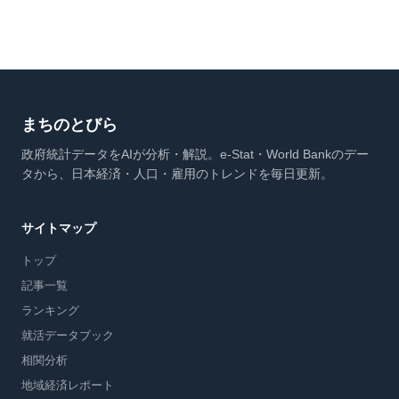
まちのとびら
政府統計データをAIが分析・解説。e-Stat・World Bankのデー
タから、日本経済・人口・雇用のトレンドを毎日更新。
サイトマップ
トップ
記事一覧
ランキング
就活データブック
相関分析
地域経済レポート