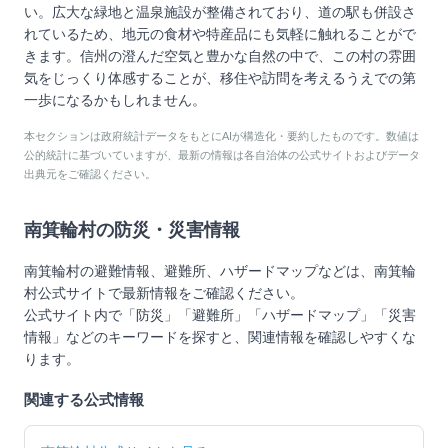
い。広大な緑地と温泉施設が整備されており、道の駅も併設さ
れているため、地元の食材や特産品にも気軽に触れることがで
きます。信州の澄んだ空気と豊かな自然の中で、この村の雰囲
気をじっくり体感することが、移住や訪問を考えるうえでの第
一歩になるかもしれません。
本セクションは政府統計データをもとにAIが構造化・要約したものです。数値は
公的統計に基づいていますが、最新の情報は各自治体の公式サイトおよびデータ
出典元をご確認ください。
南箕輪村
の防災・災害情報
南箕輪村
の避難情報、避難所、ハザードマップなどは、
南箕輪
村
公式サイトで最新情報をご確認ください。
公式サイト内で「防災」「避難所」「ハザードマップ」「災害
情報」などのキーワードを探すと、関連情報を確認しやすくな
ります。
関連する公式情報