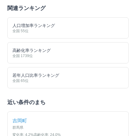
関連ランキング
人口増加率ランキング
全国
55
位
高齢化率ランキング
全国
1739
位
若年人口比率ランキング
全国
65
位
近い条件のまち
吉岡町
群馬県
変化率:
4.2
%
高齢化率:
24.0
%