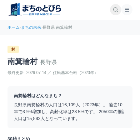
ホーム
›
まちの未来
›
長野県 南箕輪村
村
南箕輪村
長野県
最終更新:
2026-07-14
／
住民基本台帳（2023年）
南箕輪村
はどんなまち？
長野県
南箕輪村
の人口は
16,109
人（
2023
年）。 過去10
年で
3.9
%
増加
し、高齢化率は
23.5
%です。 2050年の推計
人口は
15,882
人となっています。
30秒まとめ