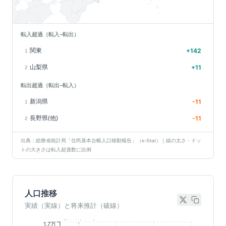
転入超過（転入−転出）
関東
+
142
1
山梨県
+
11
2
転出超過（転出−転入）
新潟県
-11
1
長野県(他)
-11
2
出典：総務省統計局「住民基本台帳人口移動報告」（e-Stat）｜線の太さ・ドッ
トの大きさは転入超過数に比例
人口推移
実績（実線）と将来推計（破線）
基準年(2023)
1.7万