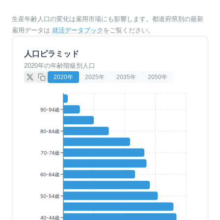
生産年齢人口の変化は雇用市場にも影響します。都道府県別の最新
雇用データは
就活データブック
をご覧ください。
人口ピラミッド
2020年の年齢階級別人口
2020
年
2025
年
2035
年
2050
年
90-94歳
80-84歳
70-74歳
60-64歳
50-54歳
40-44歳