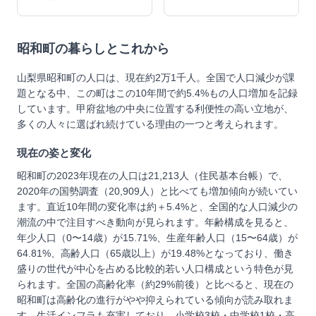
昭和町
の暮らしとこれから
山梨県昭和町の人口は、現在約2万1千人。全国で人口減少が課
題となる中、この町はこの10年間で約5.4%もの人口増加を記録
しています。甲府盆地の中央に位置する利便性の高い立地が、
多くの人々に選ばれ続けている理由の一つと考えられます。
現在の姿と変化
昭和町の2023年現在の人口は21,213人（住民基本台帳）で、
2020年の国勢調査（20,909人）と比べても増加傾向が続いてい
ます。直近10年間の変化率は約＋5.4%と、全国的な人口減少の
潮流の中で注目すべき動向が見られます。年齢構成を見ると、
年少人口（0〜14歳）が15.71%、生産年齢人口（15〜64歳）が
64.81%、高齢人口（65歳以上）が19.48%となっており、働き
盛りの世代が中心を占める比較的若い人口構成という特色が見
られます。全国の高齢化率（約29%前後）と比べると、現在の
昭和町は高齢化の進行がやや抑えられている傾向が読み取れま
す。生活インフラも充実しており、小学校3校・中学校1校・高