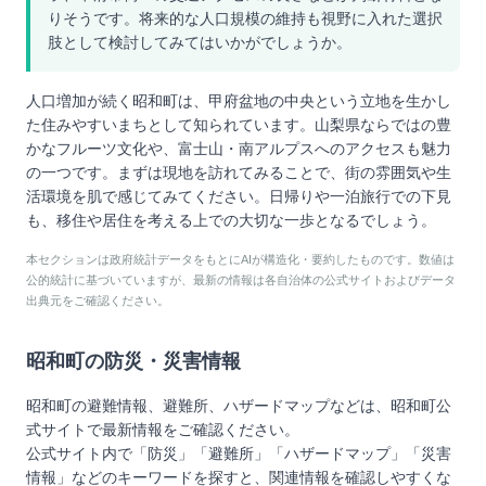
りそうです。将来的な人口規模の維持も視野に入れた選択
肢として検討してみてはいかがでしょうか。
人口増加が続く昭和町は、甲府盆地の中央という立地を生かし
た住みやすいまちとして知られています。山梨県ならではの豊
かなフルーツ文化や、富士山・南アルプスへのアクセスも魅力
の一つです。まずは現地を訪れてみることで、街の雰囲気や生
活環境を肌で感じてみてください。日帰りや一泊旅行での下見
も、移住や居住を考える上での大切な一歩となるでしょう。
本セクションは政府統計データをもとにAIが構造化・要約したものです。数値は
公的統計に基づいていますが、最新の情報は各自治体の公式サイトおよびデータ
出典元をご確認ください。
昭和町
の防災・災害情報
昭和町
の避難情報、避難所、ハザードマップなどは、
昭和町
公
式サイトで最新情報をご確認ください。
公式サイト内で「防災」「避難所」「ハザードマップ」「災害
情報」などのキーワードを探すと、関連情報を確認しやすくな