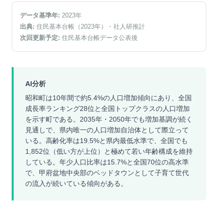
データ基準年:
2023
年
出典:
住民基本台帳（2023年）
・社人研推計
次回更新予定:
住民基本台帳データ公表後
AI分析
昭和町は10年間で約5.4%の人口増加傾向にあり、全国
成長率ランキング28位と全国トップクラスの人口増加
を示す町である。2035年・2050年でも増加基調が続く
見通しで、県内唯一の人口増加自治体として際立って
いる。高齢化率は19.5%と県内最低水準で、全国でも
1,852位（低い方が上位）と極めて若い年齢構成を維持
している。年少人口比率は15.7%と全国70位の高水準
で、甲府盆地中央部のベッドタウンとして子育て世代
の流入が続いている傾向がある。