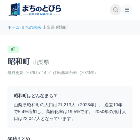
ホーム
›
まちの未来
›
山梨県 昭和町
町
昭和町
山梨県
最終更新:
2026-07-14
／
住民基本台帳（2023年）
昭和町
はどんなまち？
山梨県
昭和町
の人口は
21,213
人（
2023
年）。 過去10年
で
5.4
%
増加
し、高齢化率は
19.5
%です。 2050年の推計人
口は
22,047
人となっています。
30秒まとめ