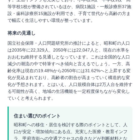
等学校1校が整備されているほか、病院1施設・一般診療所37施
設・歯科診療所15施設が利用でき、子育て世代から高齢の方ま
で幅広く生活しやすい環境が整っています。
将来の見通し
国立社会保障・人口問題研究所の推計によると、昭和町の人口
は2035年に22,329人、2050年には22,047人と、現在の水準を
おおむね維持する見通しとなっています。これは全国的な人口
減少の潮流の中で特筆すべき傾向と言えるでしょう。一方、高
齢化率は現在の19.48%から2050年には31.62%へと上昇する変
化が見込まれており、高齢者の割合が高まっていく構造的な変
化が予想されます。とはいえ、人口規模自体は2万人台を維持す
る可能性が高く、地域の生活機能を一定程度保ちながら変化し
ていくと考えられます。
住まい選びのポイント
昭和町への移住・居住を検討する際のポイントとして、人
口が安定・増加傾向にある点、充実した医療・教育インフ
ラ、甲府市街への交通アクセスの良さなどが判断材料とな