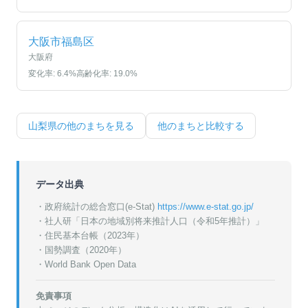
大阪市福島区
大阪府
変化率:
6.4
%
高齢化率:
19.0
%
山梨県
の他のまちを見る
他のまちと比較する
データ出典
・政府統計の総合窓口(e-Stat)
https://www.e-stat.go.jp/
・
社人研「日本の地域別将来推計人口（令和5年推計）」
・
住民基本台帳（2023年）
・
国勢調査（2020年）
・World Bank Open Data
免責事項