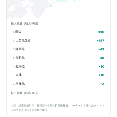
転入超過（転入−転出）
関東
+
336
1
山梨県(他)
+
167
2
静岡県
+
43
3
長野県
+
38
4
北海道
+
10
5
東北
+
10
6
愛知県
+
2
7
転出超過（転出−転入）
出典：総務省統計局「住民基本台帳人口移動報告」（e-Stat）｜線の太さ・ドッ
トの大きさは転入超過数に比例