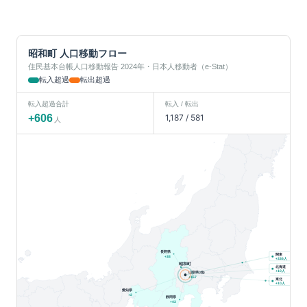
昭和町
人口移動フロー
住民基本台帳人口移動報告 2024年・日本人移動者（e-Stat）
転入超過
転出超過
転入超過合計
転入 / 転出
+
606
1,187
/
581
人
長野県
関東
+
38
人
+
336
昭和町
北海道
人
+
10
山梨県(他)
+
167
東北
人
+
10
愛知県
+
2
静岡県
+
43