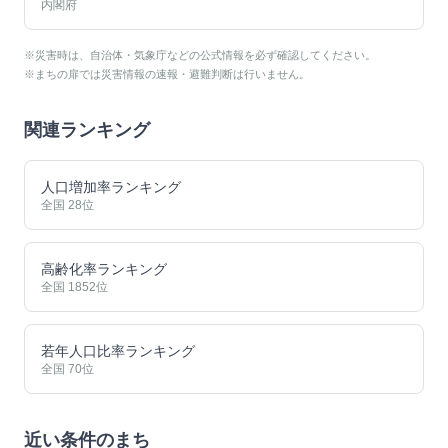
内閣府
※災害時は、自治体・気象庁などの公式情報を必ず確認してください。
※まちの扉では災害情報の速報・避難判断は行いません。
関連ランキング
人口増加率ランキング
全国
28
位
高齢化率ランキング
全国
1852
位
若年人口比率ランキング
全国
70
位
近い条件のまち