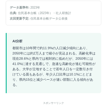
データ基準年:
2023
年
出典:
住民基本台帳（2023年）
・社人研推計
次回更新予定:
住民基本台帳データ公表後
AI分析
都留市は10年間で約11.9%の人口減少傾向にあり、
2050年には約2万人まで縮小が見込まれる。高齢化率は
現在28.6%と県内では相対的に低めだが、2050年には
41.0%に達する見通しで、急速な高齢化が進む可能性が
ある。大学が立地することで若年人口を一定数引き付
けている面もあるが、年少人口比率は10.1%にとどま
り、県内15位と減少ペースが速い部類に入る傾向があ
る。
スポンサーリンク