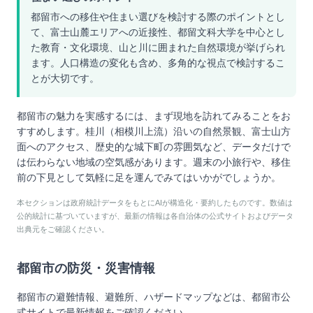
都留市への移住や住まい選びを検討する際のポイントとし
て、富士山麓エリアへの近接性、都留文科大学を中心とし
た教育・文化環境、山と川に囲まれた自然環境が挙げられ
ます。人口構造の変化も含め、多角的な視点で検討するこ
とが大切です。
都留市の魅力を実感するには、まず現地を訪れてみることをお
すすめします。桂川（相模川上流）沿いの自然景観、富士山方
面へのアクセス、歴史的な城下町の雰囲気など、データだけで
は伝わらない地域の空気感があります。週末の小旅行や、移住
前の下見として気軽に足を運んでみてはいかがでしょうか。
本セクションは政府統計データをもとにAIが構造化・要約したものです。数値は
公的統計に基づいていますが、最新の情報は各自治体の公式サイトおよびデータ
出典元をご確認ください。
都留市
の防災・災害情報
都留市
の避難情報、避難所、ハザードマップなどは、
都留市
公
式サイトで最新情報をご確認ください。