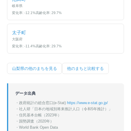
岐阜県
変化率:
-12.1
%
高齢化率:
29.7
%
太子町
大阪府
変化率:
-11.4
%
高齢化率:
29.7
%
山梨県
の他のまちを見る
他のまちと比較する
データ出典
・政府統計の総合窓口(e-Stat)
https://www.e-stat.go.jp/
・
社人研「日本の地域別将来推計人口（令和5年推計）」
・
住民基本台帳（2023年）
・
国勢調査（2020年）
・World Bank Open Data