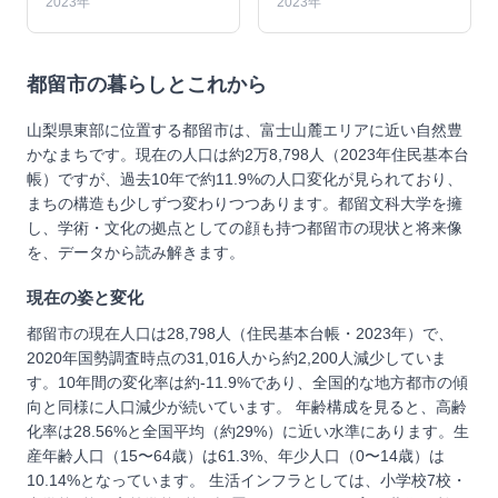
2023年
2023年
都留市
の暮らしとこれから
山梨県東部に位置する都留市は、富士山麓エリアに近い自然豊
かなまちです。現在の人口は約2万8,798人（2023年住民基本台
帳）ですが、過去10年で約11.9%の人口変化が見られており、
まちの構造も少しずつ変わりつつあります。都留文科大学を擁
し、学術・文化の拠点としての顔も持つ都留市の現状と将来像
を、データから読み解きます。
現在の姿と変化
都留市の現在人口は28,798人（住民基本台帳・2023年）で、
2020年国勢調査時点の31,016人から約2,200人減少していま
す。10年間の変化率は約-11.9%であり、全国的な地方都市の傾
向と同様に人口減少が続いています。 年齢構成を見ると、高齢
化率は28.56%と全国平均（約29%）に近い水準にあります。生
産年齢人口（15〜64歳）は61.3%、年少人口（0〜14歳）は
10.14%となっています。 生活インフラとしては、小学校7校・