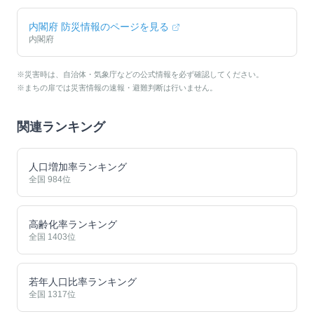
内閣府 防災情報のページを見る
内閣府
※災害時は、自治体・気象庁などの公式情報を必ず確認してください。
※まちの扉では災害情報の速報・避難判断は行いません。
関連ランキング
人口増加率ランキング
全国
984
位
高齢化率ランキング
全国
1403
位
若年人口比率ランキング
全国
1317
位