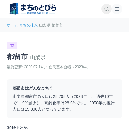
ホーム
›
まちの未来
›
山梨県 都留市
市
都留市
山梨県
最終更新:
2026-07-14
／
住民基本台帳（2023年）
都留市
はどんなまち？
山梨県
都留市
の人口は
28,798
人（
2023
年）。 過去10年
で
11.9
%
減少
し、高齢化率は
28.6
%です。 2050年の推計
人口は
19,896
人となっています。
30秒まとめ