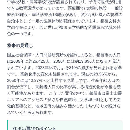
中学校3校・高等学校1校が設置されており、子育て世代が利用
できる教育環境が整っています。医療面では病院3施設・一般診
療所18施設・歯科診療所13施設があり、約2万9,000人の規模の
自治体として一定の医療体制が確保されています。都留文科大
学の存在により、若い世代が集まる学術的な雰囲気も地域の特
色の一つです。
将来の見通し
国立社会保障・人口問題研究所の推計によると、都留市の人口
は2035年に約25,425人、2050年には約19,896人になると見込
まれています。2023年比でおよそ31%の減少が見込まれる水準
です。 高齢化率の変化も注目されます。現在の28.56%から、
2050年には40.97%へと上昇する見通しです。生産年齢人口の
割合が低下し、高齢者人口の比率が高まる構造変化が今後も続
く可能性があります。 こうした変化の中で、都留市は富士山麓
エリアへのアクセスの良さや自然環境、大学城下町としての文
化的基盤など、地域固有の強みを活かしたまちづくりが続けら
れていくと考えられます。
住まい選びのポイント