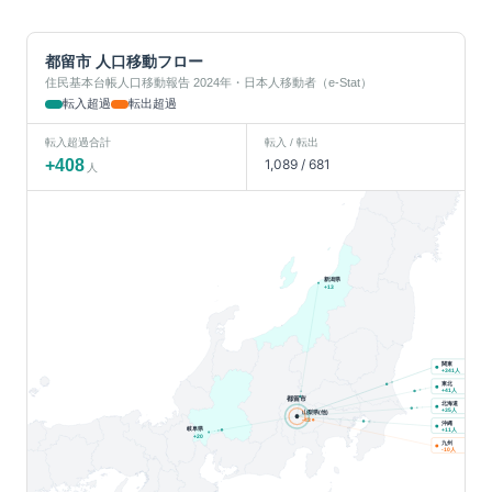
都留市
人口移動フロー
住民基本台帳人口移動報告 2024年・日本人移動者（e-Stat）
転入超過
転出超過
転入超過合計
転入 / 転出
+
408
1,089
/
681
人
新潟県
+
13
関東
人
+
341
東北
人
+
41
都留市
北海道
人
+
35
山梨県(他)
-43
沖縄
岐阜県
人
+
11
+
20
九州
人
-10