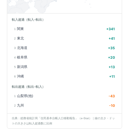
転入超過（転入−転出）
関東
+
341
1
東北
+
41
2
北海道
+
35
3
岐阜県
+
20
4
新潟県
+
13
5
沖縄
+
11
6
転出超過（転出−転入）
山梨県(他)
-43
1
九州
-10
2
出典：総務省統計局「住民基本台帳人口移動報告」（e-Stat）｜線の太さ・ドッ
トの大きさは転入超過数に比例