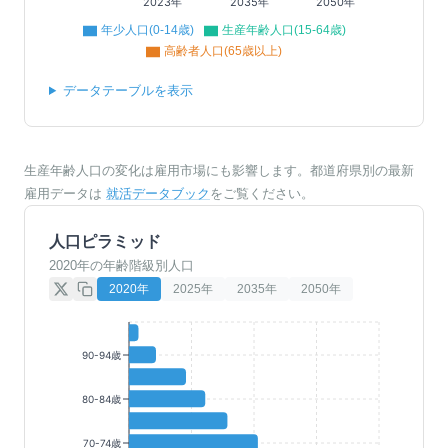
2023年
2035年
2050年
年少人口(0-14歳)
生産年齢人口(15-64歳)
高齢者人口(65歳以上)
データテーブルを表示
生産年齢人口の変化は雇用市場にも影響します。都道府県別の最新
雇用データは
就活データブック
をご覧ください。
人口ピラミッド
2020年の年齢階級別人口
2020
年
2025
年
2035
年
2050
年
90-94歳
80-84歳
70-74歳