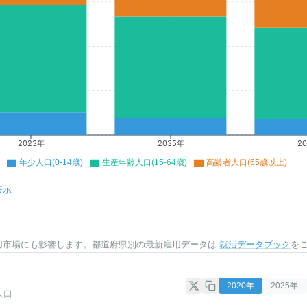
2023年
2035年
2
年少人口(0-14歳)
生産年齢人口(15-64歳)
高齢者人口(65歳以上)
表示
用市場にも影響します。都道府県別の最新雇用データは
就活データブック
を
2020
年
2025
年
人口