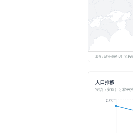
出典：総務省統計局「住民基
人口推移
実績（実線）と将来
2.7万