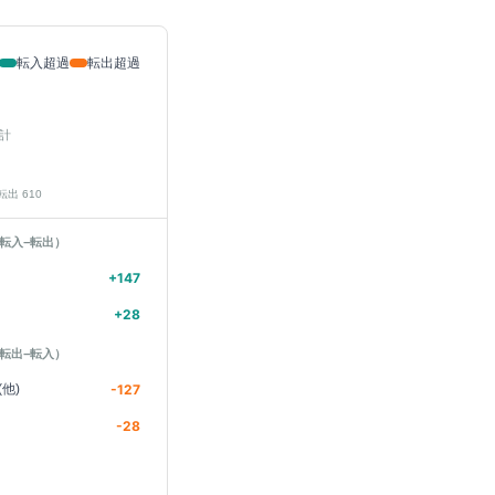
転入超過
転出超過
計
 転出
610
転入−転出）
+
147
+
28
転出−転入）
他)
-127
-28