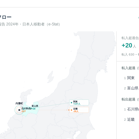
フロー
 2024年・日本人移動者（e-Stat）
転入超過合
+
20
人
転入
630
−
転入超過（
関東
1
富山県
2
転出超過（
関東
内灘町
+
147
人
富山県
石川県(他)
石川県(
近畿
1
+
28
-127
-28
人
近畿
2