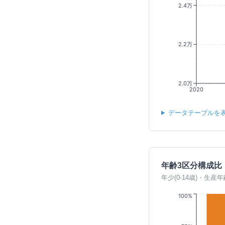
2.4万
2.2万
2.0万
2020
データテーブルを
年齢3区分構成比
年少(0-14歳)・生産年
100%