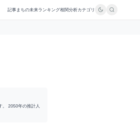
記事
まちの未来
ランキング
相関分析
カテゴリ
す。 2050年の推計人