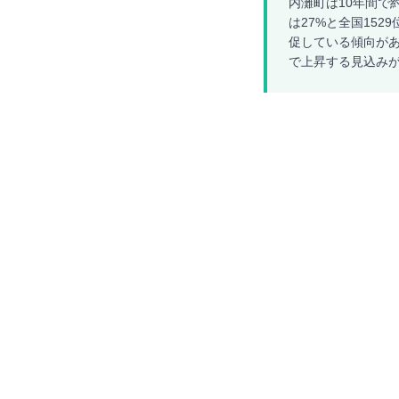
内灘町は10年間で
は27%と全国15
促している傾向があ
で上昇する見込み