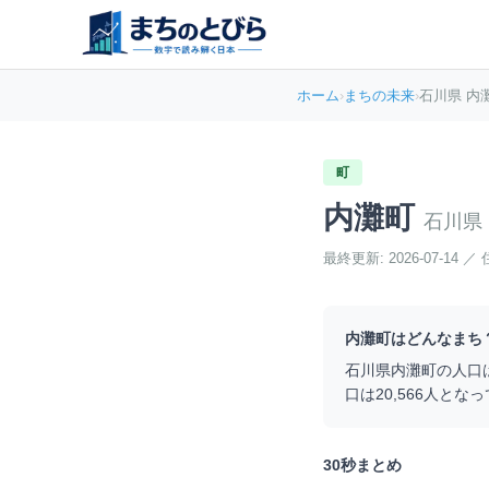
ホーム
›
まちの未来
›
石川県 内
町
内灘町
石川県
最終更新:
2026-07-14
／
内灘町
はどんなまち
石川県
内灘町
の人口
口は
20,566
人となっ
30秒まとめ