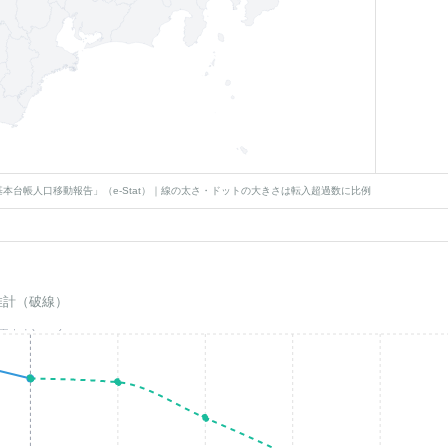
本台帳人口移動報告」（e-Stat）｜線の太さ・ドットの大きさは転入超過数に比例
推計（破線）
基準年(2023)