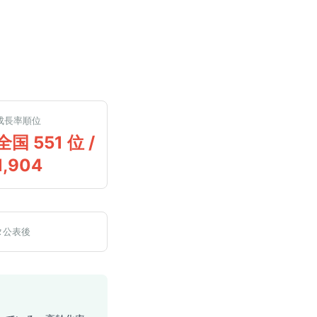
成長率順位
全国 551 位 /
1,904
タ公表後