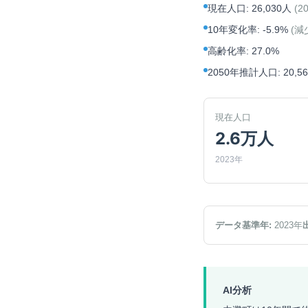
現在人口
:
26,030人
(
2
10年変化率
:
-5.9%
(
減
高齢化率
:
27.0%
2050年推計人口
:
20,5
現在人口
2.6万人
2023年
データ基準年:
2023
年
AI分析