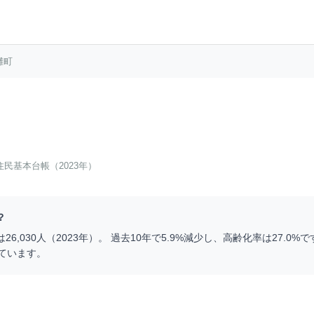
灘町
住民基本台帳（2023年）
？
は
26,030
人（
2023
年）。 過去10年で
5.9
%
減少
し、高齢化率は
27.0
%で
ています。