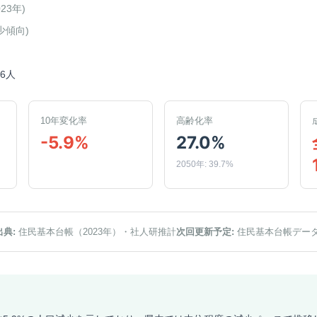
023年
)
少傾向
)
66人
10年変化率
高齢化率
-5.9%
27.0%
2050年: 39.7%
出典:
住民基本台帳（2023年）
・社人研推計
次回更新予定:
住民基本台帳デー