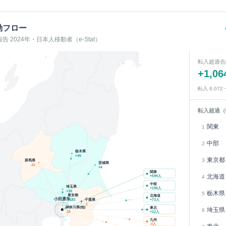
動フロー
 2024年・日本人移動者（e-Stat）
転入超過合
+
1,06
転入
6,072
転入超過（
関東
1
中部
2
栃木県
+
45
東京都
3
群馬県
茨城県
-32
+
4
関東
北海道
+
599
人
4
中部
埼玉県
+
196
人
+
30
栃木県
5
東京都
北海道
小田原市
千葉県
+
181
+
73
人
-1
神奈川県(他)
東北
埼玉県
6
-32
+
12
人
九州
-4
人