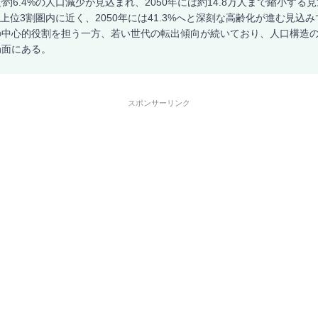
約6.4%の人口減少が見込まれ、2050年には約14.8万人まで縮小する
国上位3割圏内に近く、2050年には41.3%へと深刻な高齢化が進む見込
の中心的役割を担う一方、若い世代の転出傾向が続いており、人口構造
局面にある。
スポンサーリンク