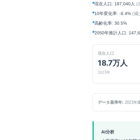
現在人口
:
187,040人
(
10年変化率
:
-6.4%
(
減
高齢化率
:
30.5%
2050年推計人口
:
147,
現在人口
18.7万人
2023年
データ基準年:
2023
年
AI分析