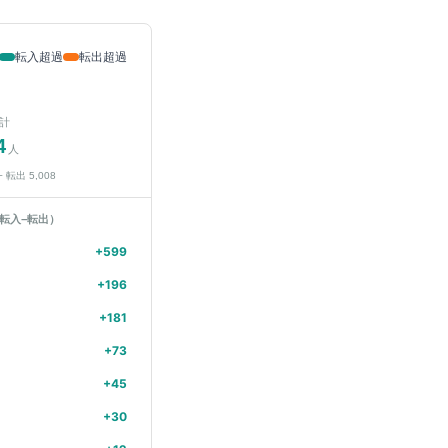
転入超過
転出超過
計
4
人
− 転出
5,008
転入−転出）
+
599
+
196
+
181
+
73
+
45
+
30