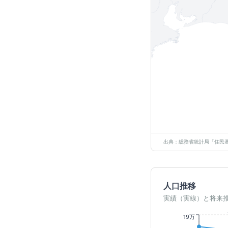
出典：総務省統計局「住民基
人口推移
実績（実線）と将来
19万