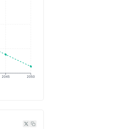
2045
2050