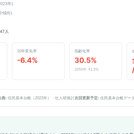
2023年
)
少傾向
)
647人
10年変化率
高齢化率
-6.4%
30.5%
2050年: 41.3%
出典:
住民基本台帳（2023年）
・社人研推計
次回更新予定:
住民基本台帳デー