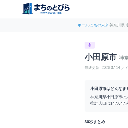
ホーム
›
まちの未来
›
神奈川県 
市
小田原市
神
最終更新:
2026-07-14
／
小田原市
はどんなま
神奈川県
小田原市
の
推計人口は
147,647
30秒まとめ