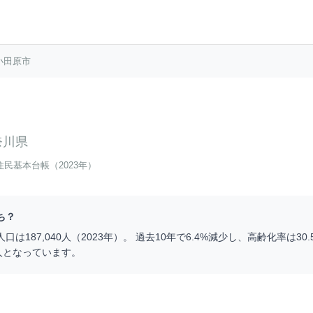
小田原市
奈川県
住民基本台帳（2023年）
ち？
人口は
187,040
人（
2023
年）。 過去10年で
6.4
%
減少
し、高齢化率は
30.
人となっています。