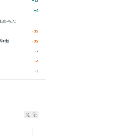
+
12
+
4
転出−転入）
-32
県(他)
-32
-7
-4
-1