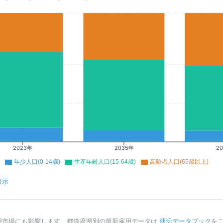
2023年
2035年
2
年少人口(0-14歳)
生産年齢人口(15-64歳)
高齢者人口(65歳以上)
表示
用市場にも影響します。都道府県別の最新雇用データは
就活データブック
を