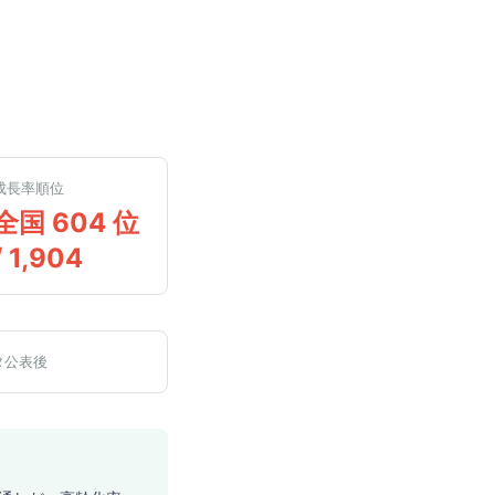
成長率順位
全国 604 位
/ 1,904
タ公表後