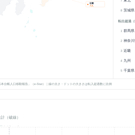
東北
7
近畿
-7
人
茨城県
8
転出超過（
群馬県
1
神奈川
2
近畿
3
九州
4
千葉県
5
本台帳人口移動報告」（e-Stat）｜線の太さ・ドットの大きさは転入超過数に比例
推計（破線）
基準年(2023)