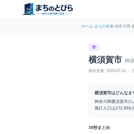
ホーム
›
まちの未来
›
神奈川県 
市
横須賀市
神
最終更新:
2026-07-14
／
横須賀市
はどんなま
神奈川県
横須賀市
の
推計人口は
272,859
30秒まとめ