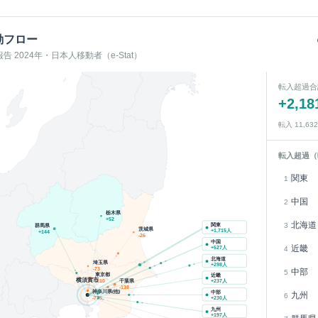
動フロー
 2024年・日本人移動者（e-Stat）
転入超過合
+
2,18
転入
11,632
転入超過（
関東
1
中国
2
栃木県
+
52
北海道
3
関東
群馬県
茨城県
+
1,715
人
+
144
-26
中国
近畿
+
527
人
4
北海道
埼玉県
+
298
人
-73
中部
5
東京都
近畿
横須賀市
千葉県
-210
+
237
人
-138
神奈川県(他)
中部
九州
6
-775
+
230
人
九州
+
197
人