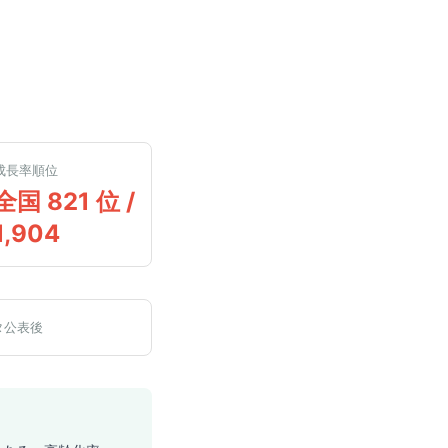
成長率順位
全国 821 位 /
1,904
タ公表後