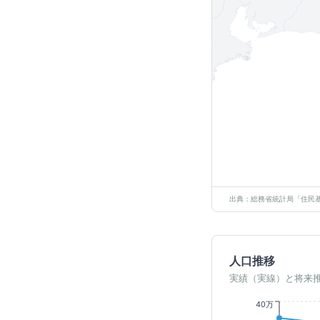
出典：総務省統計局「住民基
人口推移
実績（実線）と将来
40万