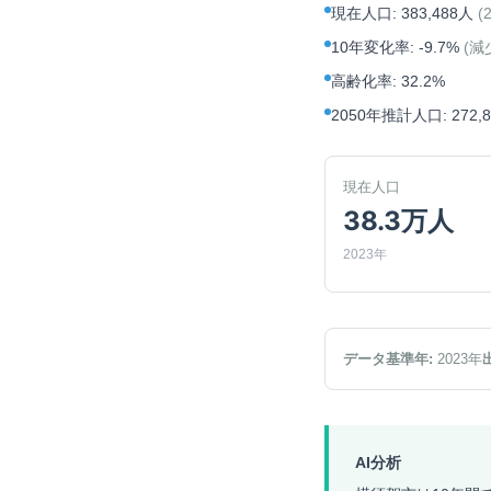
現在人口
:
383,488人
(
10年変化率
:
-9.7%
(
減
高齢化率
:
32.2%
2050年推計人口
:
272,
現在人口
38.3万人
2023年
データ基準年:
2023
年
AI分析