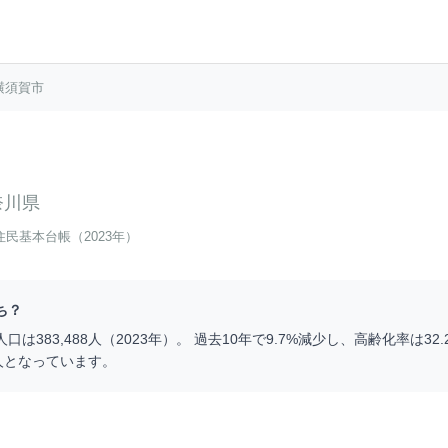
横須賀市
奈川県
住民基本台帳（2023年）
ち？
人口は
383,488
人（
2023
年）。 過去10年で
9.7
%
減少
し、高齢化率は
32.
人となっています。