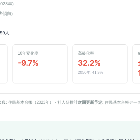
2023年
)
少傾向
)
859人
10年変化率
高齢化率
-9.7%
32.2%
2050年: 41.9%
出典:
住民基本台帳（2023年）
・社人研推計
次回更新予定:
住民基本台帳デー