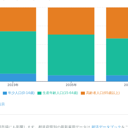
2023年
2035年
2
年少人口(0-14歳)
生産年齢人口(15-64歳)
高齢者人口(65歳以上)
表示
用市場にも影響します。都道府県別の最新雇用データは
就活データブック
を