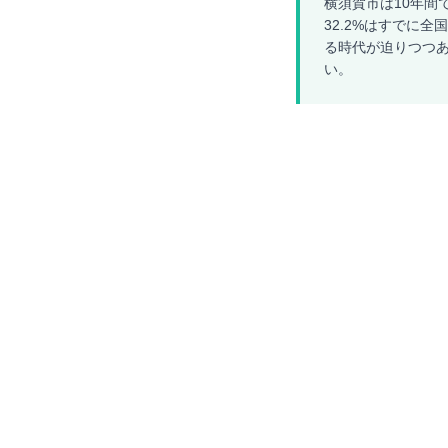
横須賀市は10年間
32.2%はすでに全
る時代が迫りつつあ
い。