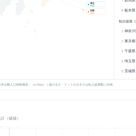
群馬県
7
東北
+
4
人
栃木県
8
四国
-1
人
転出超過（
神奈川
1
東京都
2
千葉県
3
埼玉県
4
茨城県
5
本台帳人口移動報告」（e-Stat）｜線の太さ・ドットの大きさは転入超過数に比例
推計（破線）
基準年(2023)