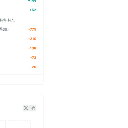
+
144
+
52
転出−転入）
県(他)
-775
-210
-138
-73
-26