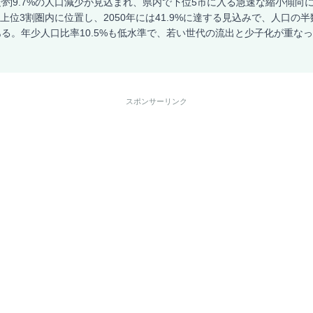
で約9.7%の人口減少が見込まれ、県内で下位5市に入る急速な縮小傾向
国上位3割圏内に位置し、2050年には41.9%に達する見込みで、人口の
る。年少人口比率10.5%も低水準で、若い世代の流出と少子化が重な
スポンサーリンク