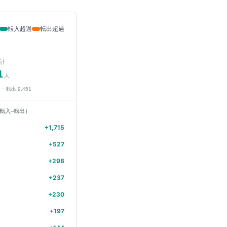
転入超過
転出超過
計
1
人
− 転出
9,451
転入−転出）
+
1,715
+
527
+
298
+
237
+
230
+
197