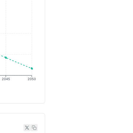
2045
2050