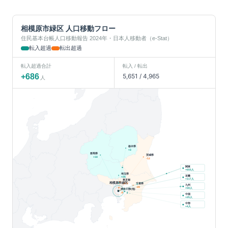
相模原市緑区
人口移動フロー
住民基本台帳人口移動報告 2024年・日本人移動者（e-Stat）
転入超過
転出超過
転入超過合計
転入 / 転出
+
686
5,651
/
4,965
人
栃木県
+
3
群馬県
茨城県
+
18
-12
関東
人
+
655
埼玉県
近畿
+
26
人
+
117
東京都
相模原市緑区
千葉県
-173
九州
-28
人
+
59
神奈川県(他)
-8
中国
人
+
25
中部
人
+
4