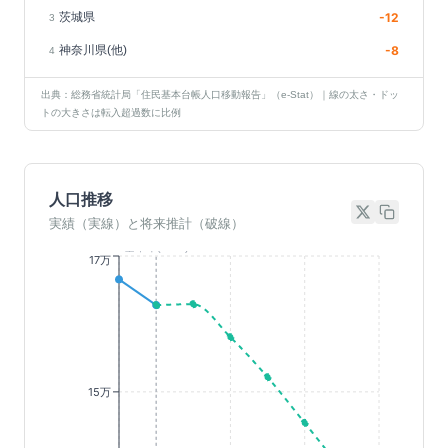
茨城県
-12
3
神奈川県(他)
-8
4
出典：総務省統計局「住民基本台帳人口移動報告」（e-Stat）｜線の太さ・ドッ
トの大きさは転入超過数に比例
人口推移
実績（実線）と将来推計（破線）
基準年(2023)
17万
15万