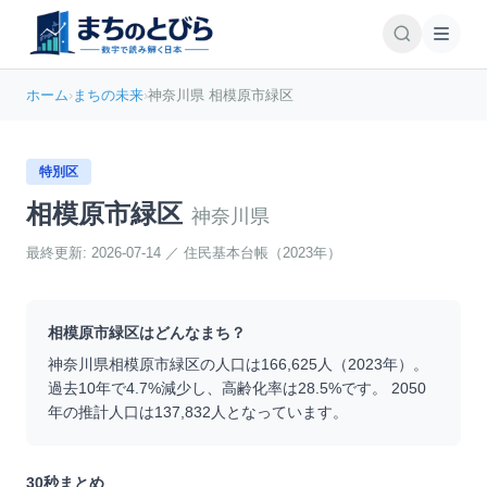
ホーム
›
まちの未来
›
神奈川県 相模原市緑区
特別区
相模原市緑区
神奈川県
最終更新:
2026-07-14
／
住民基本台帳（2023年）
相模原市緑区
はどんなまち？
神奈川県
相模原市緑区
の人口は
166,625
人（
2023
年）。
過去10年で
4.7
%
減少
し、高齢化率は
28.5
%です。 2050
年の推計人口は
137,832
人となっています。
30秒まとめ