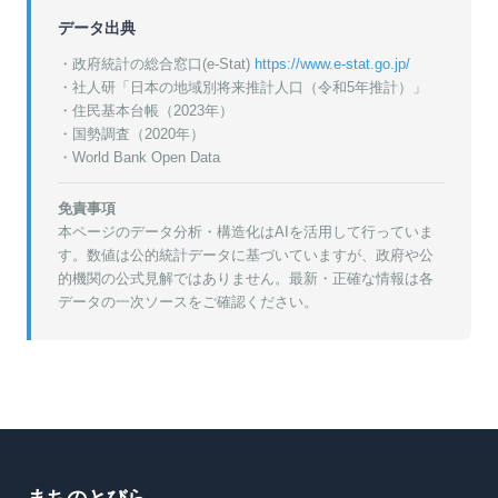
データ出典
・政府統計の総合窓口(e-Stat)
https://www.e-stat.go.jp/
・
社人研「日本の地域別将来推計人口（令和5年推計）」
・
住民基本台帳（2023年）
・
国勢調査（2020年）
・World Bank Open Data
免責事項
本ページのデータ分析・構造化はAIを活用して行っていま
す。数値は公的統計データに基づいていますが、政府や公
的機関の公式見解ではありません。最新・正確な情報は各
データの一次ソースをご確認ください。