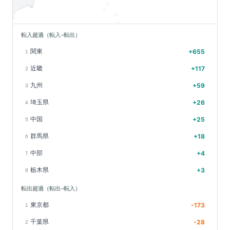
転入超過（転入−転出）
関東
+
655
1
近畿
+
117
2
九州
+
59
3
埼玉県
+
26
4
中国
+
25
5
群馬県
+
18
6
中部
+
4
7
栃木県
+
3
8
転出超過（転出−転入）
東京都
-173
1
千葉県
-28
2