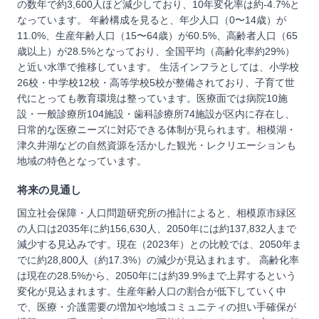
の数年で約3,600人ほど減少しており、10年変化率は約-4.7%と
なっています。 年齢構成を見ると、年少人口（0〜14歳）が
11.0%、生産年齢人口（15〜64歳）が60.5%、高齢者人口（65
歳以上）が28.5%となっており、全国平均（高齢化率約29%）
と近い水準で推移しています。 生活インフラとしては、小学校
26校・中学校12校・高等学校5校が整備されており、子育て世
代にとっても教育環境は整っています。医療面では病院10施
設・一般診療所104施設・歯科診療所74施設が区内に存在し、
日常的な医療ニーズに対応できる体制が見られます。相模湖・
津久井湖などの自然資源を活かした観光・レクリエーションも
地域の特色となっています。
将来の見通し
国立社会保障・人口問題研究所の推計によると、相模原市緑区
の人口は2035年に約156,630人、2050年には約137,832人まで
減少する見込みです。現在（2023年）との比較では、2050年ま
でに約28,800人（約17.3%）の減少が見込まれます。 高齢化率
は現在の28.5%から、2050年には約39.9%まで上昇するという
変化が見込まれます。生産年齢人口の割合が低下していく中
で、医療・介護需要の増加や地域コミュニティの担い手確保が