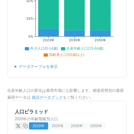
50%
25%
0%
2023年
2035年
2050年
年少人口(0-14歳)
生産年齢人口(15-64歳)
高齢者人口(65歳以上)
データテーブルを表示
生産年齢人口の変化は雇用市場にも影響します。都道府県別の最新
雇用データは
就活データブック
をご覧ください。
人口ピラミッド
2020年の年齢階級別人口
2020
年
2025
年
2035
年
2050
年