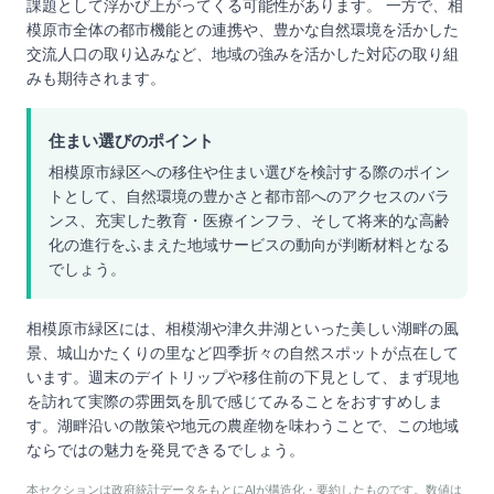
課題として浮かび上がってくる可能性があります。 一方で、相
模原市全体の都市機能との連携や、豊かな自然環境を活かした
交流人口の取り込みなど、地域の強みを活かした対応の取り組
みも期待されます。
住まい選びのポイント
相模原市緑区への移住や住まい選びを検討する際のポイン
トとして、自然環境の豊かさと都市部へのアクセスのバラ
ンス、充実した教育・医療インフラ、そして将来的な高齢
化の進行をふまえた地域サービスの動向が判断材料となる
でしょう。
相模原市緑区には、相模湖や津久井湖といった美しい湖畔の風
景、城山かたくりの里など四季折々の自然スポットが点在して
います。週末のデイトリップや移住前の下見として、まず現地
を訪れて実際の雰囲気を肌で感じてみることをおすすめしま
す。湖畔沿いの散策や地元の農産物を味わうことで、この地域
ならではの魅力を発見できるでしょう。
本セクションは政府統計データをもとにAIが構造化・要約したものです。数値は