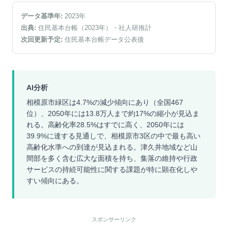
データ基準年:
2023
年
出典:
住民基本台帳（2023年）
・社人研推計
次回更新予定:
住民基本台帳データ公表後
AI分析
相模原市緑区は4.7%の減少傾向にあり（全国467
位）、2050年には13.8万人まで約17%の縮小が見込ま
れる。高齢化率28.5%はすでに高く、2050年には
39.9%に達する見通しで、相模原市3区の中で最も高い
高齢化水準への到達が見込まれる。津久井地域など山
間部を多く含む広大な面積を持ち、集落の維持や行政
サービスの持続可能性に関する課題が特に顕在化しや
すい傾向にある。
スポンサーリンク