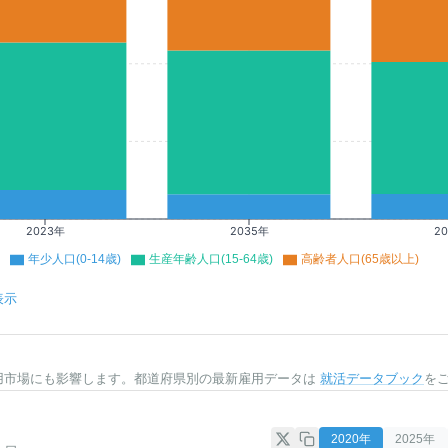
2023年
2035年
2
年少人口(0-14歳)
生産年齢人口(15-64歳)
高齢者人口(65歳以上)
表示
用市場にも影響します。都道府県別の最新雇用データは
就活データブック
を
2020
年
2025
年