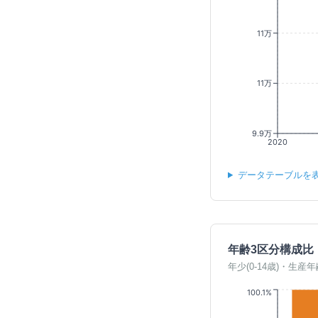
11万
11万
9.9万
2020
データテーブルを
年齢3区分構成比
年少(0-14歳)・生産年
100.1%