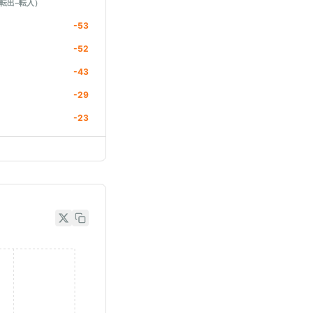
転出−転入）
-53
-52
-43
-29
-23