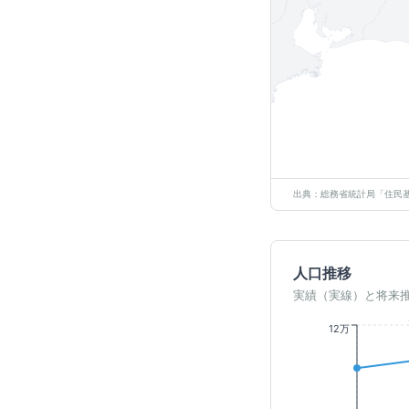
出典：総務省統計局「住民基
人口推移
実績（実線）と将来
12万