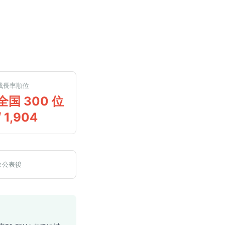
成長率順位
全国 300 位
/ 1,904
タ公表後