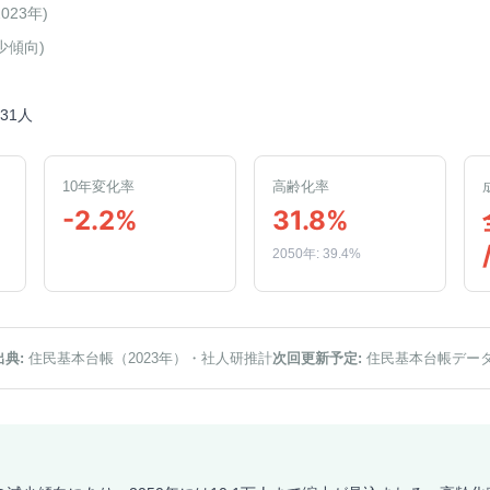
2023年
)
少傾向
)
931人
10年変化率
高齢化率
-2.2%
31.8%
2050年: 39.4%
出典:
住民基本台帳（2023年）
・社人研推計
次回更新予定:
住民基本台帳デー