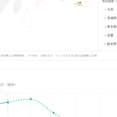
転出超過（
九州
-53
人
九州
1
茨城県
2
東京都
3
近畿
4
栃木県
5
本台帳人口移動報告」（e-Stat）｜線の太さ・ドットの大きさは転入超過数に比例
推計（破線）
基準年(2023)