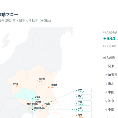
移動フロー
 2024年・日本人移動者（e-Stat）
転入超過合
+
684
転入
4,905
転入超過（
関東
1
埼玉県
2
栃木県
-23
東北
3
群馬県
茨城県
-17
-52
関東
中国
+
707
人
4
東北
埼玉県
+
49
人
+
103
神奈川
5
東京都
中国
横浜市栄区
千葉県
-43
+
18
人
-10
神奈川県(他)
中部
中部
6
+
17
+
17
人
近畿
-29
人