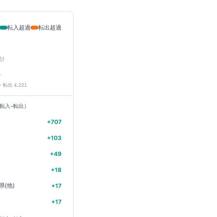
転入超過
転出超過
計
人
− 転出
4,221
転入−転出）
+
707
+
103
+
49
+
18
県(他)
+
17
+
17