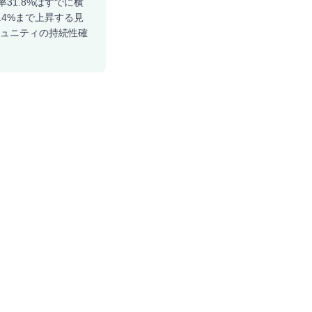
31.8%はすでに横
.4%まで上昇する見
ミュニティの持続性確