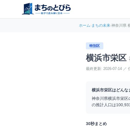
ホーム
›
まちの未来
›
神奈川県 
特別区
横浜市栄区
最終更新:
2026-07-14
／
横浜市栄区
はどんな
神奈川県
横浜市栄区
の推計人口は
100,93
30秒まとめ