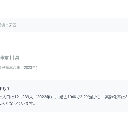
横浜市栄区
神奈川県
住民基本台帳（2023年）
まち？
の人口は
121,239
人（
2023
年）。 過去10年で
2.2
%
減少
し、高齢化率は
3
1
人となっています。