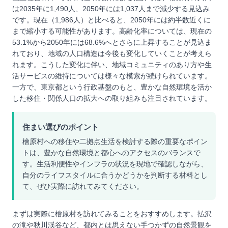
は2035年に1,490人、2050年には1,037人まで減少する見込み
です。現在（1,986人）と比べると、2050年には約半数近くに
まで縮小する可能性があります。高齢化率については、現在の
53.1%から2050年には68.6%へとさらに上昇することが見込ま
れており、地域の人口構造は今後も変化していくことが考えら
れます。こうした変化に伴い、地域コミュニティのあり方や生
活サービスの維持については様々な模索が続けられています。
一方で、東京都という行政基盤のもと、豊かな自然環境を活か
した移住・関係人口の拡大への取り組みも注目されています。
住まい選びのポイント
檜原村への移住や二拠点生活を検討する際の重要なポイン
トは、豊かな自然環境と都心へのアクセスのバランスで
す。生活利便性やインフラの状況を現地で確認しながら、
自分のライフスタイルに合うかどうかを判断する材料とし
て、ぜひ実際に訪れてみてください。
まずは実際に檜原村を訪れてみることをおすすめします。払沢
の滝や秋川渓谷など、都内とは思えない手つかずの自然景観を