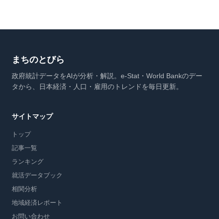
まちのとびら
政府統計データをAIが分析・解説。e-Stat・World Bankのデー
タから、日本経済・人口・雇用のトレンドを毎日更新。
サイトマップ
トップ
記事一覧
ランキング
就活データブック
相関分析
地域経済レポート
お問い合わせ