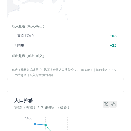
転入超過（転入−転出）
東京都(他)
+
63
1
関東
+
22
2
転出超過（転出−転入）
出典：総務省統計局「住民基本台帳人口移動報告」（e-Stat）｜線の太さ・ドッ
トの大きさは転入超過数に比例
人口推移
実績（実線）と将来推計（破線）
基準年(2023)
2,100