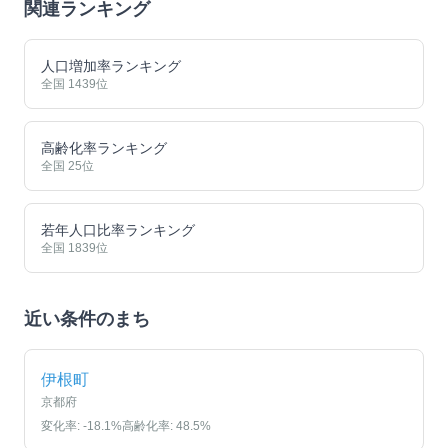
関連ランキング
人口増加率ランキング
全国
1439
位
高齢化率ランキング
全国
25
位
若年人口比率ランキング
全国
1839
位
近い条件のまち
伊根町
京都府
変化率:
-18.1
%
高齢化率:
48.5
%