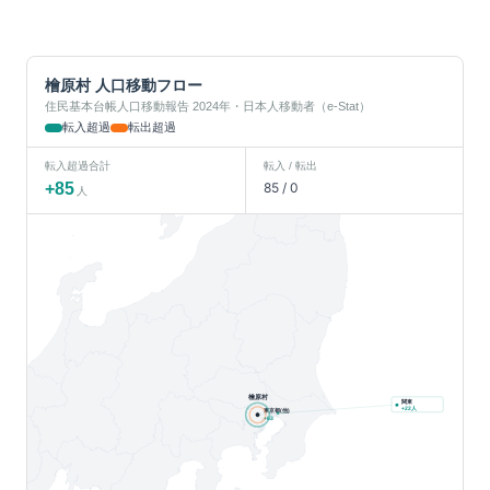
檜原村
人口移動フロー
住民基本台帳人口移動報告 2024年・日本人移動者（e-Stat）
転入超過
転出超過
転入超過合計
転入 / 転出
+
85
85
/
0
人
檜原村
関東
人
+
22
東京都(他)
+
63