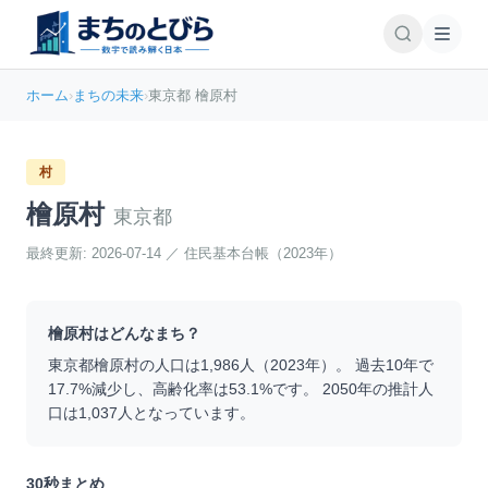
ホーム
›
まちの未来
›
東京都 檜原村
村
檜原村
東京都
最終更新:
2026-07-14
／
住民基本台帳（2023年）
檜原村
はどんなまち？
東京都
檜原村
の人口は
1,986
人（
2023
年）。 過去10年で
17.7
%
減少
し、高齢化率は
53.1
%です。 2050年の推計人
口は
1,037
人となっています。
30秒まとめ