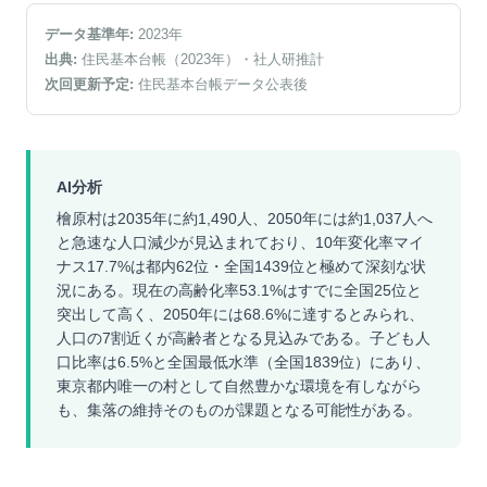
データ基準年:
2023
年
出典:
住民基本台帳（2023年）
・社人研推計
次回更新予定:
住民基本台帳データ公表後
AI分析
檜原村は2035年に約1,490人、2050年には約1,037人へ
と急速な人口減少が見込まれており、10年変化率マイ
ナス17.7%は都内62位・全国1439位と極めて深刻な状
況にある。現在の高齢化率53.1%はすでに全国25位と
突出して高く、2050年には68.6%に達するとみられ、
人口の7割近くが高齢者となる見込みである。子ども人
口比率は6.5%と全国最低水準（全国1839位）にあり、
東京都内唯一の村として自然豊かな環境を有しながら
も、集落の維持そのものが課題となる可能性がある。