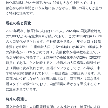
齢化率は53.1%と全国平均の約29%を大きく上回っています。
都心から約1時間という立地にありながら、里山の暮らしが息づ
く特別な場所です。
現在の姿と変化
2023年現在、檜原村の人口は1,986人。2020年の国勢調査時点
の2,003人からも減少傾向が続いており、この10年間で約17.7%
の人口変化が見られます。年齢構成を見ると、年少人口（15歳
未満）が6.5%、生産年齢人口（15〜64歳）が40.3%、65歳以上
の高齢者が53.1%を占めており、高齢化率が過半数を超えてい
る点が顕著な特徴です。全国平均の高齢化率が約29%（2023年
時点）であることと比較すると、檜原村の人口構造の特殊性が
より明確に読み取れます。生活インフラとしては、小学校・中
学校が各1校整備されており、一般診療所は3施設あります。東
京都内に位置しながら山間部の環境ゆえ、都市部とは異なる生
活スタイルが根づいており、自然環境の豊かさを重視する方々
に注目されています。
将来の見通し
国立社会保障・人口問題研究所による推計では、檜原村の人口