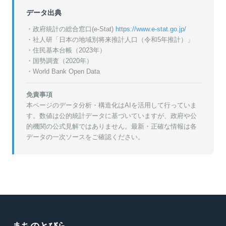
データ出典
・政府統計の総合窓口(e-Stat)
https://www.e-stat.go.jp/
・
社人研「日本の地域別将来推計人口（令和5年推計）」
・
住民基本台帳（2023年）
・
国勢調査（2020年）
・World Bank Open Data
免責事項
本ページのデータ分析・構造化はAIを活用して行っていま
す。数値は公的統計データに基づいていますが、政府や公
的機関の公式見解ではありません。最新・正確な情報は各
データの一次ソースをご確認ください。