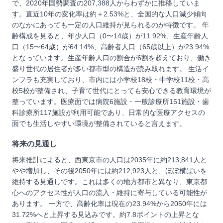
で、2020年国勢調査の207,388人からわずかに推移していま
す。直近10年の変化率は約＋2.53%と、全国的な人口減少傾向
のなかにあっても一定の人口維持が見られるのが特徴です。 年
齢構成を見ると、年少人口（0〜14歳）が11.92%、生産年齢人
口（15〜64歳）が64.14%、高齢者人口（65歳以上）が23.94%
となっています。生産年齢人口の割合が6割を超えており、働き
盛り世代の居住者が多い都市型の構造が読み取れます。 生活イ
ンフラも充実しており、市内には小学校18校・中学校11校・高
校5校が整備され、子育て世代にとっても安心できる教育環境が
整っています。医療面では病院6施設・一般診療所151施設・歯
科診療所117施設が利用可能であり、日常的な医療アクセスの
面でも生活しやすい環境が整備されていると言えます。
将来の見通し
将来推計によると、西東京市の人口は2035年に約213,841人と
やや増加し、その後2050年には約212,923人と、ほぼ横ばいを
維持する見通しです。これは多くの地方都市と異なり、東京都
心へのアクセス性が人口の流入・維持に寄与している可能性が
あります。 一方で、高齢化率は現在の23.94%から2050年には
31.72%へと上昇する見込みです。約7.8ポイントの上昇とな