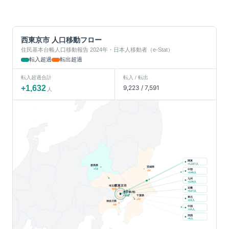
西東京市
人口移動フロー
住民基本台帳人口移動報告 2024年・日本人移動者（e-Stat）
転入超過
転出超過
転入超過合計
転入 / 転出
+
1,632
9,223
/
7,591
人
関東
人
+
1,157
群馬県
茨城県
+
72
中部
-20
人
+
149
九州
人
+
129
西東京市
埼玉県
近畿
-168
人
+
127
東京都(他)
千葉県
+
225
東北
-22
人
+
23
神奈川県
-59
中国
人
+
10
四国
人
+
9