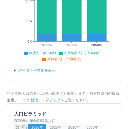
60%
30%
0%
2023年
2035年
2050年
年少人口(0-14歳)
生産年齢人口(15-64歳)
高齢者人口(65歳以上)
データテーブルを表示
生産年齢人口の変化は雇用市場にも影響します。都道府県別の最新
雇用データは
就活データブック
をご覧ください。
人口ピラミッド
2020年の年齢階級別人口
2020
年
2025
年
2035
年
2050
年