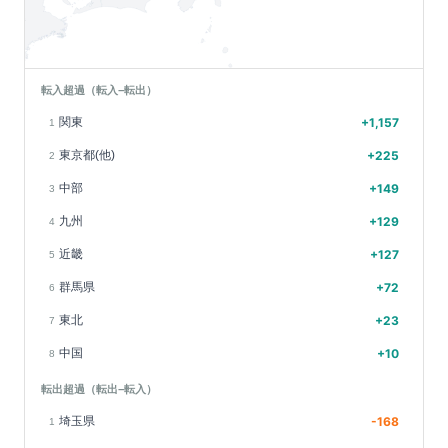
転入超過（転入−転出）
関東
+
1,157
1
東京都(他)
+
225
2
中部
+
149
3
九州
+
129
4
近畿
+
127
5
群馬県
+
72
6
東北
+
23
7
中国
+
10
8
転出超過（転出−転入）
埼玉県
-168
1