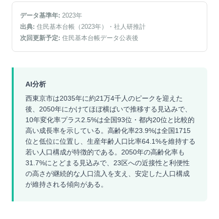
データ基準年:
2023
年
出典:
住民基本台帳（2023年）
・社人研推計
次回更新予定:
住民基本台帳データ公表後
AI分析
西東京市は2035年に約21万4千人のピークを迎えた
後、2050年にかけてほぼ横ばいで推移する見込みで、
10年変化率プラス2.5%は全国93位・都内20位と比較的
高い成長率を示している。高齢化率23.9%は全国1715
位と低位に位置し、生産年齢人口比率64.1%を維持する
若い人口構成が特徴的である。2050年の高齢化率も
31.7%にとどまる見込みで、23区への近接性と利便性
の高さが継続的な人口流入を支え、安定した人口構成
が維持される傾向がある。