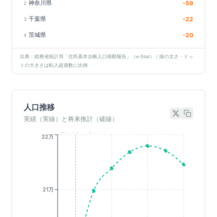
神奈川県
-59
2
千葉県
-22
3
茨城県
-20
4
出典：総務省統計局「住民基本台帳人口移動報告」（e-Stat）｜線の太さ・ドッ
トの大きさは転入超過数に比例
人口推移
実績（実線）と将来推計（破線）
基準年(2023)
22万
21万