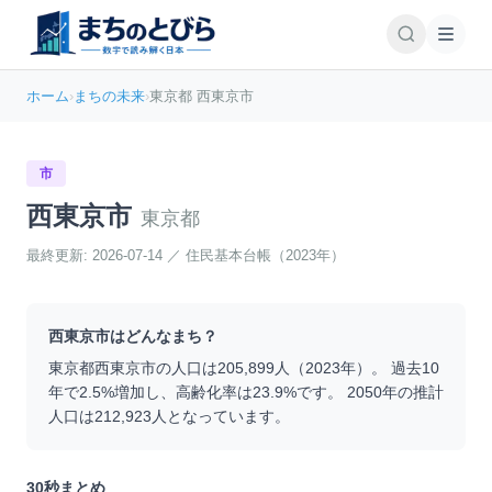
ホーム
›
まちの未来
›
東京都 西東京市
市
西東京市
東京都
最終更新:
2026-07-14
／
住民基本台帳（2023年）
西東京市
はどんなまち？
東京都
西東京市
の人口は
205,899
人（
2023
年）。 過去10
年で
2.5
%
増加
し、高齢化率は
23.9
%です。 2050年の推計
人口は
212,923
人となっています。
30秒まとめ