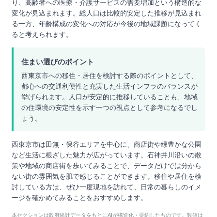
り、高齢者への医療・介護サービスの需要増加という構造的な
変化が見込まれます。総人口は比較的安定した推移が見込まれ
る一方、年齢構成の変化への対応が今後の地域課題になってく
ると考えられます。
住まい選びのポイント
西東京市への移住・居住を検討する際のポイントとして、
都心への交通利便性と充実した生活インフラのバランスが
挙げられます。人口が安定的に推移していることも、地域
の住環境の安定性を示す一つの視点として参考になるでし
ょう。
西東京市は田無・保谷エリアを中心に、商店街や緑豊かな公園
など生活に根ざした魅力が広がっています。石神井川沿いの散
策や地域の商店街を歩いてみることで、データだけでは分から
ない街の雰囲気を肌で感じることができます。移住や居住を検
討している方は、ぜひ一度現地を訪れて、日常の暮らしのイメ
ージを確かめてみることをおすすめします。
本セクションは政府統計データをもとにAIが構造化・要約したものです。数値は