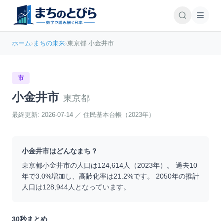
ホーム
›
まちの未来
›
東京都 小金井市
市
小金井市
東京都
最終更新:
2026-07-14
／
住民基本台帳（2023年）
小金井市
はどんなまち？
東京都
小金井市
の人口は
124,614
人（
2023
年）。 過去10
年で
3.0
%
増加
し、高齢化率は
21.2
%です。 2050年の推計
人口は
128,944
人となっています。
30秒まとめ