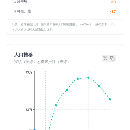
埼玉県
-39
4
神奈川県
-37
5
出典：総務省統計局「住民基本台帳人口移動報告」（e-Stat）｜線の太さ・ドッ
トの大きさは転入超過数に比例
人口推移
実績（実線）と将来推計（破線）
基準年(2023)
13万
13万