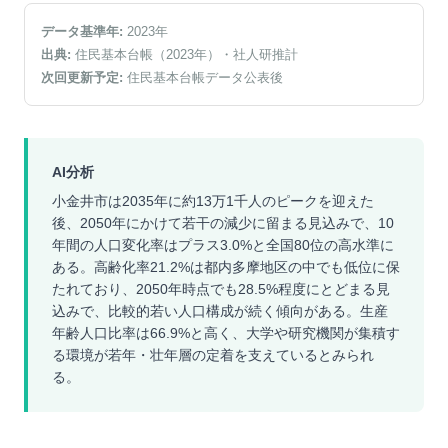
データ基準年:
2023
年
出典:
住民基本台帳（2023年）
・社人研推計
次回更新予定:
住民基本台帳データ公表後
AI分析
小金井市は2035年に約13万1千人のピークを迎えた
後、2050年にかけて若干の減少に留まる見込みで、10
年間の人口変化率はプラス3.0%と全国80位の高水準に
ある。高齢化率21.2%は都内多摩地区の中でも低位に保
たれており、2050年時点でも28.5%程度にとどまる見
込みで、比較的若い人口構成が続く傾向がある。生産
年齢人口比率は66.9%と高く、大学や研究機関が集積す
る環境が若年・壮年層の定着を支えているとみられ
る。