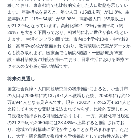
移しており、東京都内でも比較的安定した人口動態を示してい
ます。 年齢構成を見ると、年少人口（15歳未満）が11.8%、生
産年齢人口（15〜64歳）が66.98%、高齢者人口（65歳以上）
が21.22%となっています。高齢化率21.22%は全国平均（約
29%）を大きく下回っており、相対的に若い世代が多い街とい
えます。 生活インフラの面では、市内に小学校10校・中学校9
校・高等学校6校が整備されており、教育環境の充実がデータか
らも読み取れます。医療面でも病院5施設・一般診療所95施
設・歯科診療所71施設が揃っており、日常生活における医療ア
クセスの安心感が高い地域です。
将来の見通し
国立社会保障・人口問題研究所の将来推計によると、小金井市
の人口は2035年に約13万871人へ微増した後、2050年には約12
万8,944人となる見込みです。現在（2023年）の12万4,614人と
比較しても大きな変動は見込まれておらず、比較的安定した人
口規模が維持される可能性があります。 一方、高齢化率は現在
の21.22%から2050年には28.48%へ上昇すると推計されてお
り、地域の年齢構成に変化が生じることが見込まれます。ただ
し、大学・研究機関が集積する学術都市としての特性が若い世