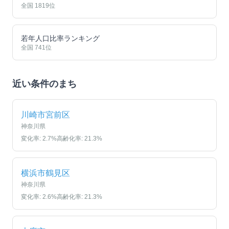
全国
1819
位
若年人口比率ランキング
全国
741
位
近い条件のまち
川崎市宮前区
神奈川県
変化率:
2.7
%
高齢化率:
21.3
%
横浜市鶴見区
神奈川県
変化率:
2.6
%
高齢化率:
21.3
%