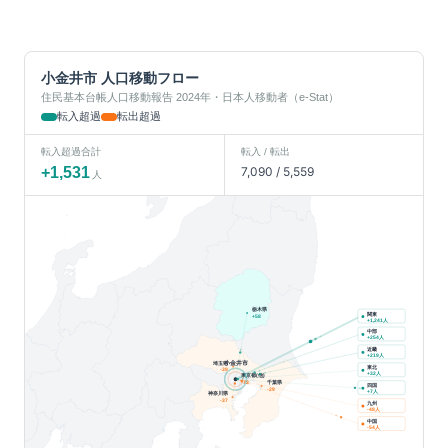
小金井市
人口移動フロー
住民基本台帳人口移動報告 2024年・日本人移動者（e-Stat）
転入超過
転出超過
転入超過合計
転入 / 転出
+
1,531
7,090
/
5,559
人
栃木県
関東
+
58
人
+
1,241
中部
人
+
254
近畿
人
+
219
小金井市
埼玉県
東北
-39
人
+
32
東京都(他)
千葉県
-73
四国
-29
人
+
7
神奈川県
-37
九州
人
-48
中国
人
-54