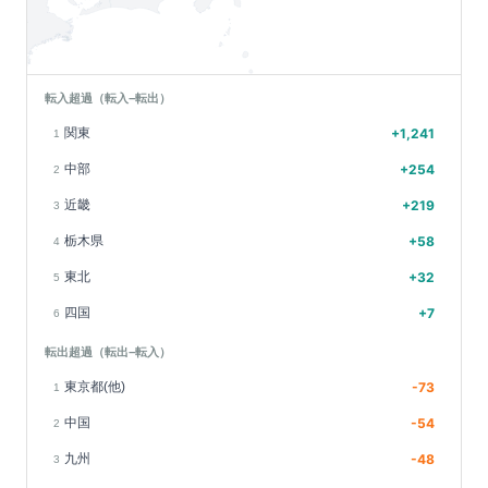
転入超過（転入−転出）
関東
+
1,241
1
中部
+
254
2
近畿
+
219
3
栃木県
+
58
4
東北
+
32
5
四国
+
7
6
転出超過（転出−転入）
東京都(他)
-73
1
中国
-54
2
九州
-48
3