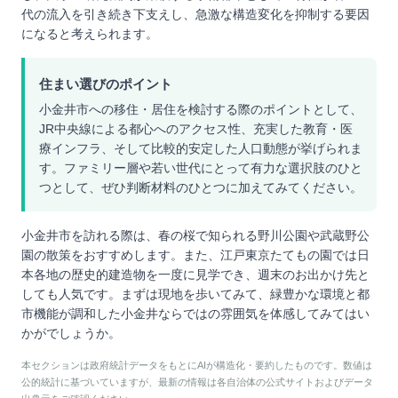
代の流入を引き続き下支えし、急激な構造変化を抑制する要因
になると考えられます。
住まい選びのポイント
小金井市への移住・居住を検討する際のポイントとして、
JR中央線による都心へのアクセス性、充実した教育・医
療インフラ、そして比較的安定した人口動態が挙げられま
す。ファミリー層や若い世代にとって有力な選択肢のひと
つとして、ぜひ判断材料のひとつに加えてみてください。
小金井市を訪れる際は、春の桜で知られる野川公園や武蔵野公
園の散策をおすすめします。また、江戸東京たてもの園では日
本各地の歴史的建造物を一度に見学でき、週末のお出かけ先と
しても人気です。まずは現地を歩いてみて、緑豊かな環境と都
市機能が調和した小金井ならではの雰囲気を体感してみてはい
かがでしょうか。
本セクションは政府統計データをもとにAIが構造化・要約したものです。数値は
公的統計に基づいていますが、最新の情報は各自治体の公式サイトおよびデータ