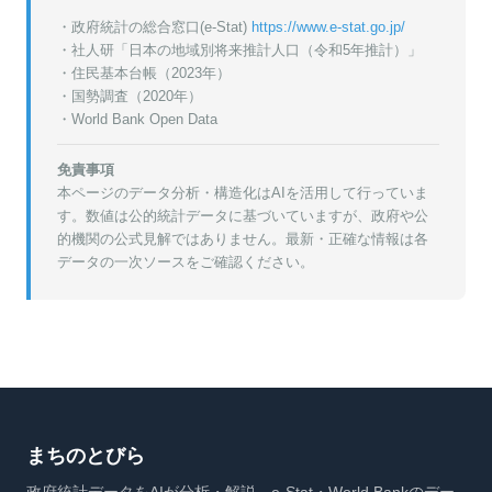
・政府統計の総合窓口(e-Stat)
https://www.e-stat.go.jp/
・
社人研「日本の地域別将来推計人口（令和5年推計）」
・
住民基本台帳（2023年）
・
国勢調査（2020年）
・World Bank Open Data
免責事項
本ページのデータ分析・構造化はAIを活用して行っていま
す。数値は公的統計データに基づいていますが、政府や公
的機関の公式見解ではありません。最新・正確な情報は各
データの一次ソースをご確認ください。
まちのとびら