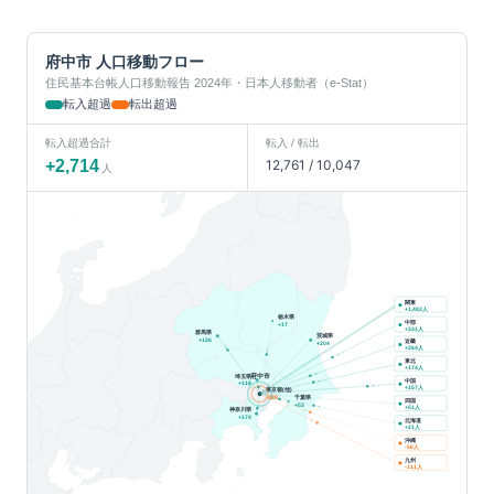
府中市
人口移動フロー
住民基本台帳人口移動報告 2024年・日本人移動者（e-Stat）
転入超過
転出超過
転入超過合計
転入 / 転出
+
2,714
12,761
/
10,047
人
関東
人
+
1,482
栃木県
中部
+
17
人
+
331
群馬県
茨城県
+
126
近畿
+
204
人
+
264
東北
人
+
174
府中市
埼玉県
中国
+
116
人
+
157
東京都(他)
千葉県
-289
四国
+
53
人
+
51
神奈川県
+
174
北海道
人
+
21
沖縄
人
-56
九州
人
-111