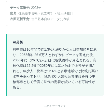
データ基準年:
2023
年
出典:
住民基本台帳（2023年）
・社人研推計
次回更新予定:
住民基本台帳データ公表後
AI分析
府中市は10年間で約1.3%と緩やかな人口増加傾向にあ
り、2035年に26.6万人とわずかにピークを迎えた後、
2050年には26.0万人とほぼ現状維持が見込まれる。高
齢化率は22.2%で2050年には31.4%まで上昇が予測さ
れる。年少人口比率は12.6%と多摩地域では比較的高い
水準を保っており、競馬場や大規模公共施設を持つ中
核都市として子育て世代の定着が続いている可能性が
ある。
スポンサーリンク