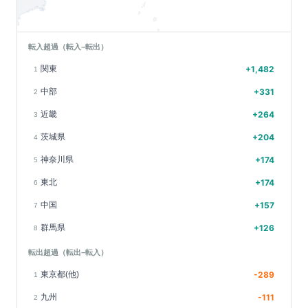
転入超過（転入−転出）
関東
+
1,482
1
中部
+
331
2
近畿
+
264
3
茨城県
+
204
4
神奈川県
+
174
5
東北
+
174
6
中国
+
157
7
群馬県
+
126
8
転出超過（転出−転入）
東京都(他)
-289
1
九州
-111
2