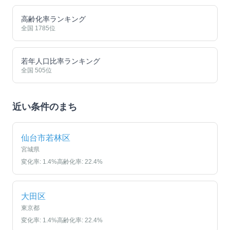
高齢化率ランキング
全国
1785
位
若年人口比率ランキング
全国
505
位
近い条件のまち
仙台市若林区
宮城県
変化率:
1.4
%
高齢化率:
22.4
%
大田区
東京都
変化率:
1.4
%
高齢化率:
22.4
%