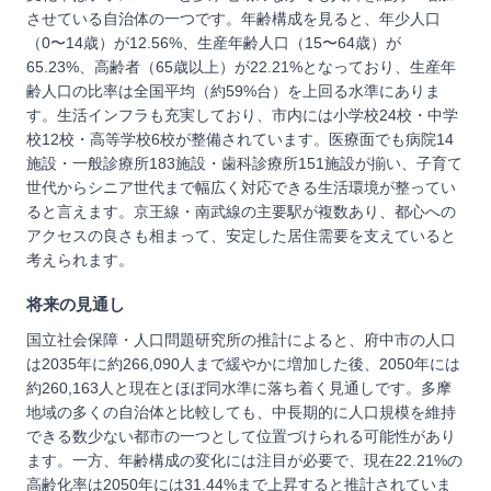
させている自治体の一つです。年齢構成を見ると、年少人口
（0〜14歳）が12.56%、生産年齢人口（15〜64歳）が
65.23%、高齢者（65歳以上）が22.21%となっており、生産年
齢人口の比率は全国平均（約59%台）を上回る水準にありま
す。生活インフラも充実しており、市内には小学校24校・中学
校12校・高等学校6校が整備されています。医療面でも病院14
施設・一般診療所183施設・歯科診療所151施設が揃い、子育て
世代からシニア世代まで幅広く対応できる生活環境が整ってい
ると言えます。京王線・南武線の主要駅が複数あり、都心への
アクセスの良さも相まって、安定した居住需要を支えていると
考えられます。
将来の見通し
国立社会保障・人口問題研究所の推計によると、府中市の人口
は2035年に約266,090人まで緩やかに増加した後、2050年には
約260,163人と現在とほぼ同水準に落ち着く見通しです。多摩
地域の多くの自治体と比較しても、中長期的に人口規模を維持
できる数少ない都市の一つとして位置づけられる可能性があり
ます。一方、年齢構成の変化には注目が必要で、現在22.21%の
高齢化率は2050年には31.44%まで上昇すると推計されていま