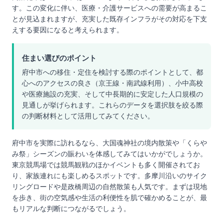
す。この変化に伴い、医療・介護サービスへの需要が高まるこ
とが見込まれますが、充実した既存インフラがその対応を下支
えする要因になると考えられます。
住まい選びのポイント
府中市への移住・定住を検討する際のポイントとして、都
心へのアクセスの良さ（京王線・南武線利用）、小中高校
や医療施設の充実、そして中長期的に安定した人口規模の
見通しが挙げられます。これらのデータを選択肢を絞る際
の判断材料として活用してみてください。
府中市を実際に訪れるなら、大国魂神社の境内散策や「くらや
み祭」シーズンの賑わいを体感してみてはいかがでしょうか。
東京競馬場では競馬観戦のほかイベントも多く開催されてお
り、家族連れにも楽しめるスポットです。多摩川沿いのサイク
リングロードや是政橋周辺の自然散策も人気です。まずは現地
を歩き、街の空気感や生活の利便性を肌で確かめることが、最
もリアルな判断につながるでしょう。