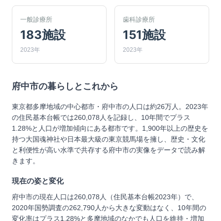
一般診療所
歯科診療所
183施設
151施設
2023年
2023年
府中市
の暮らしとこれから
東京都多摩地域の中心都市・府中市の人口は約26万人。2023年
の住民基本台帳では260,078人を記録し、10年間でプラス
1.28%と人口が増加傾向にある都市です。1,900年以上の歴史を
持つ大国魂神社や日本最大級の東京競馬場を擁し、歴史・文化
と利便性が高い水準で共存する府中市の実像をデータで読み解
きます。
現在の姿と変化
府中市の現在人口は260,078人（住民基本台帳2023年）で、
2020年国勢調査の262,790人から大きな変動はなく、10年間の
変化率はプラス1.28%と多摩地域のなかでも人口を維持・増加