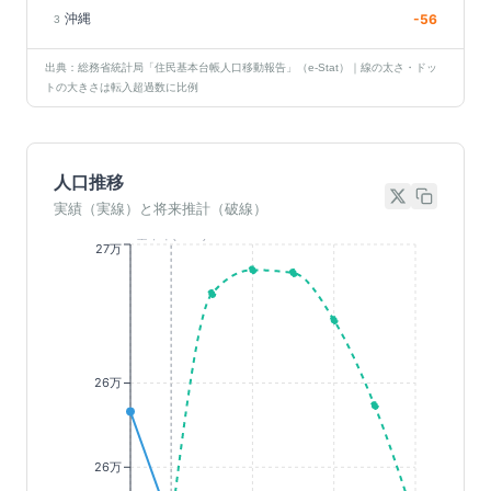
沖縄
-56
3
出典：総務省統計局「住民基本台帳人口移動報告」（e-Stat）｜線の太さ・ドッ
トの大きさは転入超過数に比例
人口推移
実績（実線）と将来推計（破線）
基準年(2023)
27万
26万
26万