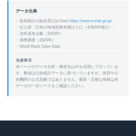
データ出典
・政府統計の総合窓口(e-Stat)
https://www.e-stat.go.jp/
・
社人研「日本の地域別将来推計人口（令和5年推計）」
・
住民基本台帳（2023年）
・
国勢調査（2020年）
・World Bank Open Data
免責事項
本ページのデータ分析・構造化はAIを活用して行っていま
す。数値は公的統計データに基づいていますが、政府や公
的機関の公式見解ではありません。最新・正確な情報は各
データの一次ソースをご確認ください。