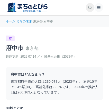
ホーム
›
まちの未来
›
東京都 府中市
市
府中市
東京都
最終更新:
2026-07-14
／
住民基本台帳（2023年）
府中市
はどんなまち？
東京都
府中市
の人口は
260,078
人（
2023
年）。 過去10年
で
1.3
%
増加
し、高齢化率は
22.2
%です。 2050年の推計人
口は
260,163
人となっています。
30秒まとめ