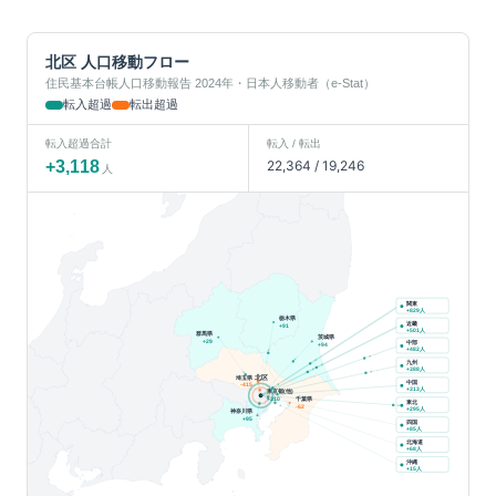
北区
人口移動フロー
住民基本台帳人口移動報告 2024年・日本人移動者（e-Stat）
転入超過
転出超過
転入超過合計
転入 / 転出
+
3,118
22,364
/
19,246
人
関東
人
+
829
栃木県
近畿
+
91
人
+
501
群馬県
茨城県
+
29
中部
+
94
人
+
482
九州
人
+
388
北区
埼玉県
中国
-415
人
+
313
東京都(他)
千葉県
+
310
東北
-62
人
+
295
神奈川県
+
95
四国
人
+
85
北海道
人
+
68
沖縄
人
+
15