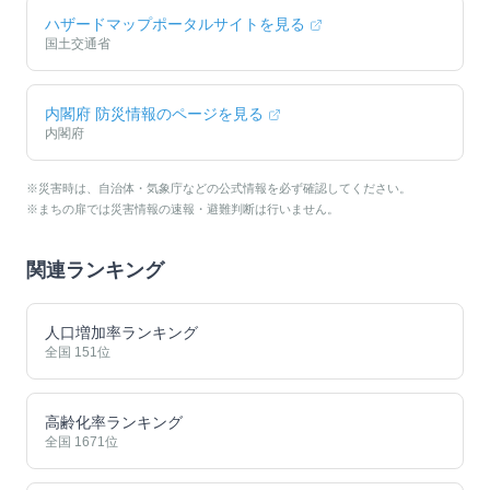
ハザードマップポータルサイトを見る
国土交通省
内閣府 防災情報のページを見る
内閣府
※災害時は、自治体・気象庁などの公式情報を必ず確認してください。
※まちの扉では災害情報の速報・避難判断は行いません。
関連ランキング
人口増加率ランキング
全国
151
位
高齢化率ランキング
全国
1671
位