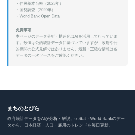
・
住民基本台帳（2023年）
・
国勢調査（2020年）
・World Bank Open Data
免責事項
本ページのデータ分析・構造化はAIを活用して行っていま
す。数値は公的統計データに基づいていますが、政府や公
的機関の公式見解ではありません。最新・正確な情報は各
データの一次ソースをご確認ください。
まちのとびら
政府統計データをAIが分析・解説。e-Stat・World Bankのデー
タから、日本経済・人口・雇用のトレンドを毎日更新。