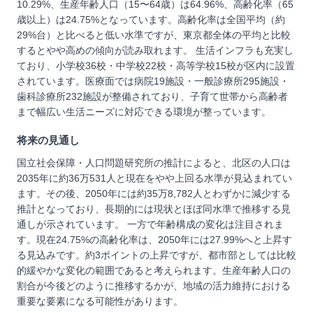
10.29%、生産年齢人口（15〜64歳）は64.96%、高齢化率（65
歳以上）は24.75%となっています。高齢化率は全国平均（約
29%台）と比べると低い水準ですが、東京都全体の平均と比較
するとやや高めの傾向が読み取れます。 生活インフラも充実し
ており、小学校36校・中学校22校・高等学校15校が区内に設置
されています。医療面では病院19施設・一般診療所295施設・
歯科診療所232施設が整備されており、子育て世帯から高齢者
まで幅広い生活ニーズに対応できる環境が整っています。
将来の見通し
国立社会保障・人口問題研究所の推計によると、北区の人口は
2035年に約36万531人と現在をやや上回る水準が見込まれてい
ます。その後、2050年には約35万8,782人とわずかに減少する
推計となっており、長期的には現状とほぼ同水準で推移する見
通しが示されています。 一方で年齢構成の変化は注目されま
す。現在24.75%の高齢化率は、2050年には27.99%へと上昇す
る見込みです。約3ポイントの上昇ですが、都市部としては比較
的緩やかな変化の範囲であると考えられます。生産年齢人口の
割合が今後どのように推移するかが、地域の活力維持における
重要な要素になる可能性があります。