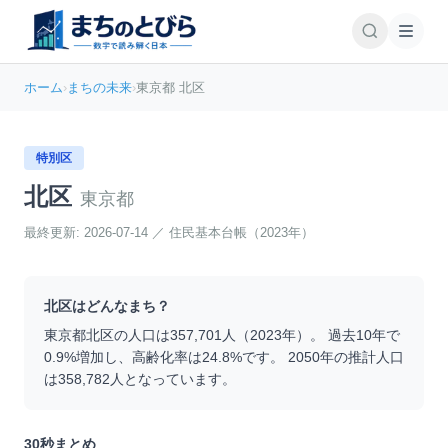
ホーム
›
まちの未来
›
東京都 北区
特別区
北区
東京都
最終更新:
2026-07-14
／
住民基本台帳（2023年）
北区
はどんなまち？
東京都
北区
の人口は
357,701
人（
2023
年）。 過去10年で
0.9
%
増加
し、高齢化率は
24.8
%です。 2050年の推計人口
は
358,782
人となっています。
30秒まとめ