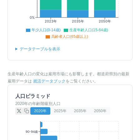
0%
2023年
2035年
2050年
年少人口(0-14歳)
生産年齢人口(15-64歳)
高齢者人口(65歳以上)
データテーブルを表示
生産年齢人口の変化は雇用市場にも影響します。都道府県別の最新
雇用データは
就活データブック
をご覧ください。
人口ピラミッド
2020年の年齢階級別人口
2020
年
2025
年
2035
年
2050
年
90-94歳