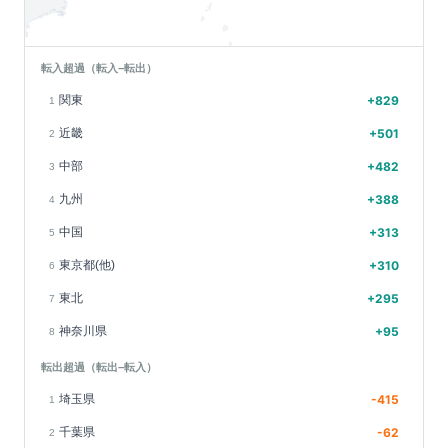
転入超過（転入−転出）
関東
+
829
1
近畿
+
501
2
中部
+
482
3
九州
+
388
4
中国
+
313
5
東京都(他)
+
310
6
東北
+
295
7
神奈川県
+
95
8
転出超過（転出−転入）
埼玉県
-415
1
千葉県
-62
2