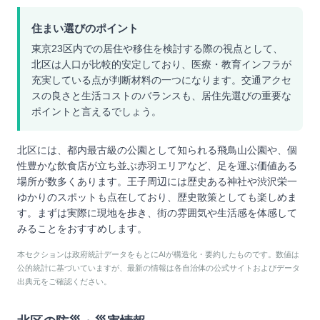
住まい選びのポイント
東京23区内での居住や移住を検討する際の視点として、
北区は人口が比較的安定しており、医療・教育インフラが
充実している点が判断材料の一つになります。交通アクセ
スの良さと生活コストのバランスも、居住先選びの重要な
ポイントと言えるでしょう。
北区には、都内最古級の公園として知られる飛鳥山公園や、個
性豊かな飲食店が立ち並ぶ赤羽エリアなど、足を運ぶ価値ある
場所が数多くあります。王子周辺には歴史ある神社や渋沢栄一
ゆかりのスポットも点在しており、歴史散策としても楽しめま
す。まずは実際に現地を歩き、街の雰囲気や生活感を体感して
みることをおすすめします。
本セクションは政府統計データをもとにAIが構造化・要約したものです。数値は
公的統計に基づいていますが、最新の情報は各自治体の公式サイトおよびデータ
出典元をご確認ください。