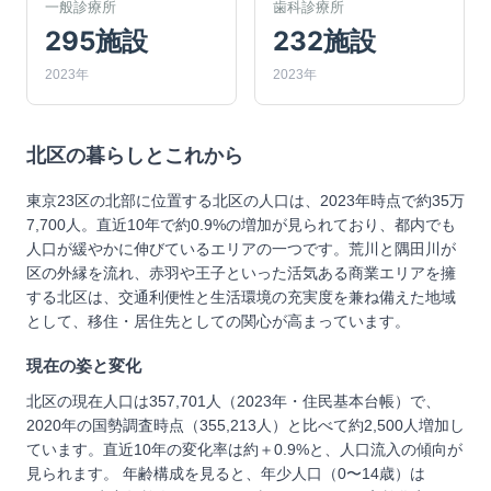
一般診療所
歯科診療所
295施設
232施設
2023年
2023年
北区
の暮らしとこれから
東京23区の北部に位置する北区の人口は、2023年時点で約35万
7,700人。直近10年で約0.9%の増加が見られており、都内でも
人口が緩やかに伸びているエリアの一つです。荒川と隅田川が
区の外縁を流れ、赤羽や王子といった活気ある商業エリアを擁
する北区は、交通利便性と生活環境の充実度を兼ね備えた地域
として、移住・居住先としての関心が高まっています。
現在の姿と変化
北区の現在人口は357,701人（2023年・住民基本台帳）で、
2020年の国勢調査時点（355,213人）と比べて約2,500人増加し
ています。直近10年の変化率は約＋0.9%と、人口流入の傾向が
見られます。 年齢構成を見ると、年少人口（0〜14歳）は