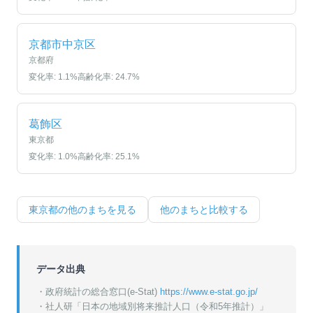
京都市中京区
京都府
変化率:
1.1
%
高齢化率:
24.7
%
葛飾区
東京都
変化率:
1.0
%
高齢化率:
25.1
%
東京都
の他のまちを見る
他のまちと比較する
データ出典
・政府統計の総合窓口(e-Stat)
https://www.e-stat.go.jp/
・
社人研「日本の地域別将来推計人口（令和5年推計）」