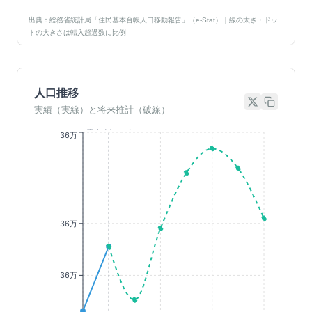
出典：総務省統計局「住民基本台帳人口移動報告」（e-Stat）｜線の太さ・ドッ
トの大きさは転入超過数に比例
人口推移
実績（実線）と将来推計（破線）
基準年(2023)
36万
36万
36万