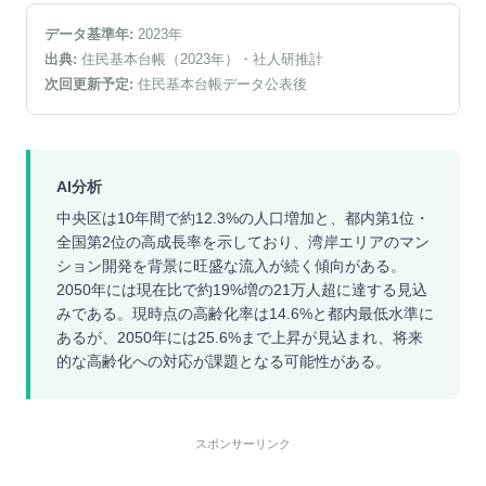
データ基準年:
2023
年
出典:
住民基本台帳（2023年）
・社人研推計
次回更新予定:
住民基本台帳データ公表後
AI分析
中央区は10年間で約12.3%の人口増加と、都内第1位・
全国第2位の高成長率を示しており、湾岸エリアのマン
ション開発を背景に旺盛な流入が続く傾向がある。
2050年には現在比で約19%増の21万人超に達する見込
みである。現時点の高齢化率は14.6%と都内最低水準に
あるが、2050年には25.6%まで上昇が見込まれ、将来
的な高齢化への対応が課題となる可能性がある。
スポンサーリンク