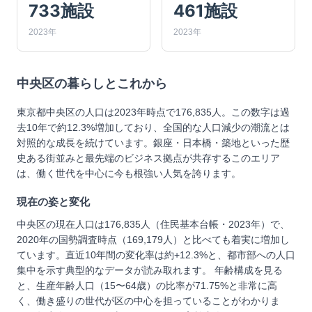
733施設
461施設
2023年
2023年
中央区
の暮らしとこれから
東京都中央区の人口は2023年時点で176,835人。この数字は過
去10年で約12.3%増加しており、全国的な人口減少の潮流とは
対照的な成長を続けています。銀座・日本橋・築地といった歴
史ある街並みと最先端のビジネス拠点が共存するこのエリア
は、働く世代を中心に今も根強い人気を誇ります。
現在の姿と変化
中央区の現在人口は176,835人（住民基本台帳・2023年）で、
2020年の国勢調査時点（169,179人）と比べても着実に増加し
ています。直近10年間の変化率は約+12.3%と、都市部への人口
集中を示す典型的なデータが読み取れます。 年齢構成を見る
と、生産年齢人口（15〜64歳）の比率が71.75%と非常に高
く、働き盛りの世代が区の中心を担っていることがわかりま