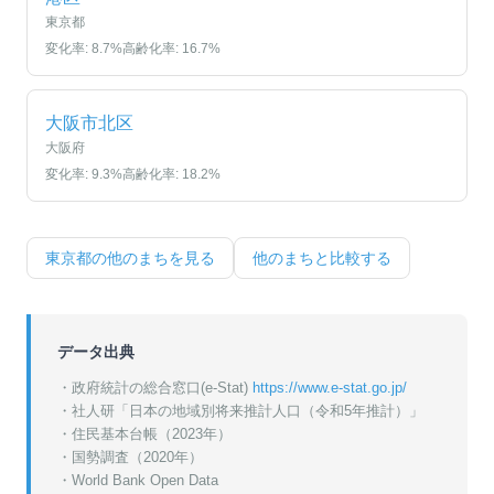
東京都
変化率:
8.7
%
高齢化率:
16.7
%
大阪市北区
大阪府
変化率:
9.3
%
高齢化率:
18.2
%
東京都
の他のまちを見る
他のまちと比較する
データ出典
・政府統計の総合窓口(e-Stat)
https://www.e-stat.go.jp/
・
社人研「日本の地域別将来推計人口（令和5年推計）」
・
住民基本台帳（2023年）
・
国勢調査（2020年）
・World Bank Open Data