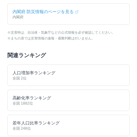
内閣府 防災情報のページを見る
内閣府
※災害時は、自治体・気象庁などの公式情報を必ず確認してください。
※まちの扉では災害情報の速報・避難判断は行いません。
関連ランキング
人口増加率ランキング
全国
2
位
高齢化率ランキング
全国
1882
位
若年人口比率ランキング
全国
248
位