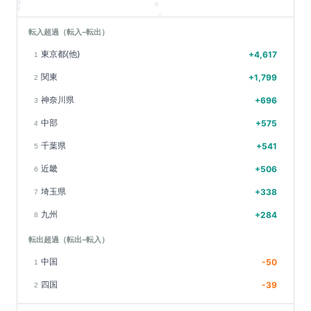
転入超過（転入−転出）
東京都(他)
+
4,617
1
関東
+
1,799
2
神奈川県
+
696
3
中部
+
575
4
千葉県
+
541
5
近畿
+
506
6
埼玉県
+
338
7
九州
+
284
8
転出超過（転出−転入）
中国
-50
1
四国
-39
2