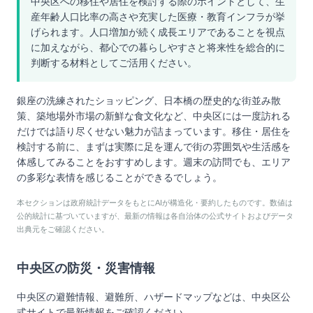
中央区への移住や居住を検討する際のポイントとして、生
産年齢人口比率の高さや充実した医療・教育インフラが挙
げられます。人口増加が続く成長エリアであることを視点
に加えながら、都心での暮らしやすさと将来性を総合的に
判断する材料としてご活用ください。
銀座の洗練されたショッピング、日本橋の歴史的な街並み散
策、築地場外市場の新鮮な食文化など、中央区には一度訪れる
だけでは語り尽くせない魅力が詰まっています。移住・居住を
検討する前に、まずは実際に足を運んで街の雰囲気や生活感を
体感してみることをおすすめします。週末の訪問でも、エリア
の多彩な表情を感じることができるでしょう。
本セクションは政府統計データをもとにAIが構造化・要約したものです。数値は
公的統計に基づいていますが、最新の情報は各自治体の公式サイトおよびデータ
出典元をご確認ください。
中央区
の防災・災害情報
中央区
の避難情報、避難所、ハザードマップなどは、
中央区
公
式サイトで最新情報をご確認ください。