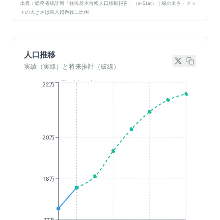
出典：総務省統計局「住民基本台帳人口移動報告」（e-Stat）｜線の太さ・ドッ
トの大きさは転入超過数に比例
人口推移
実績（実線）と将来推計（破線）
基準年(2023)
22万
20万
18万
17万