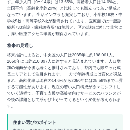
す。年少人口（0〜14歳）は13.65%、高齢者人口は14.6%と、
全国平均（高齢化率約29%）と比較しても際立って若い構成と
なっています。 生活インフラも充実しており、小学校16校・中
学校5校・高等学校2校が整備されています。医療面では一般診
療所733施設・歯科診療所461施設と、区の規模に対して非常に
手厚い医療アクセス環境が確保されています。
将来の見通し
将来推計によると、中央区の人口は2035年に約198,061人、
2050年には約210,897人に達すると見込まれています。人口増
加の傾向が今後も続くと推計されており、都内でも際立った成
長エリアとして注目されます。 一方で年齢構成には変化が見込
まれ、高齢化率は現在の14.6%から2050年には25.58%まで上昇
する可能性があります。現在の若い人口構成が徐々にシフトし
ていく過程で、子育て支援や高齢者向けサービスのバランスが
今後の課題として浮かび上がってくるという変化が考えられま
す。
住まい選びのポイント