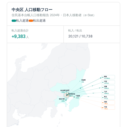
中央区
人口移動フロー
住民基本台帳人口移動報告 2024年・日本人移動者（e-Stat）
転入超過
転出超過
転入超過合計
転入 / 転出
+
9,383
20,121
/
10,738
人
関東
人
+
1,799
茨城県
中部
+
45
人
+
575
近畿
人
+
506
中央区
埼玉県
九州
+
338
人
+
284
東京都(他)
千葉県
+
4,617
東北
+
541
人
+
71
神奈川県
+
696
四国
人
-39
中国
人
-50