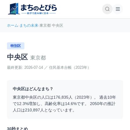
ホーム
›
まちの未来
›
東京都 中央区
特別区
中央区
東京都
最終更新:
2026-07-14
／
住民基本台帳（2023年）
中央区
はどんなまち？
東京都
中央区
の人口は
176,835
人（
2023
年）。 過去10年
で
12.3
%
増加
し、高齢化率は
14.6
%です。 2050年の推計
人口は
210,897
人となっています。
30秒まとめ