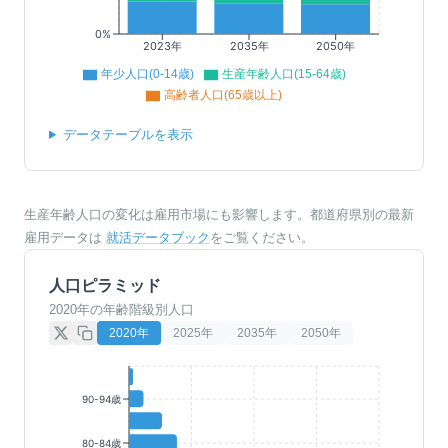
0%
2023年
2035年
2050年
年少人口(0-14歳)
生産年齢人口(15-64歳)
高齢者人口(65歳以上)
データテーブルを表示
生産年齢人口の変化は雇用市場にも影響します。都道府県別の最新
雇用データは
就活データブック
をご覧ください。
人口ピラミッド
2020年の年齢階級別人口
2020
年
2025
年
2035
年
2050
年
90-94歳
80-84歳