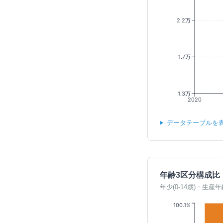
2.2万
1.7万
1.3万
2020
データテーブルを
年齢3区分構成比
年少(0-14歳)・生産年
100.1%