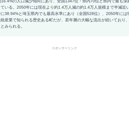
約16.4%の人口減少傾向にあり、全国1347位・県内70位と県内で最も
ている。2050年には現在より約1.4万人減の約1.4万人規模まで半減
38.94%と埼玉県内でも最高水準にあり（全国528位）、2050年には5
伝統産業で知られる歴史ある町だが、若年層の大幅な流出が続いており
題とみられる。
スポンサーリンク