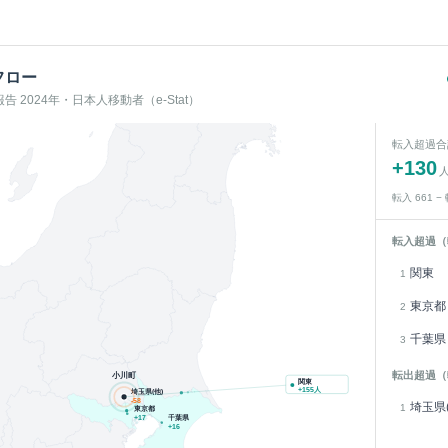
フロー
 2024年・日本人移動者（e-Stat）
転入超過合
+
130
転入
661
−
転入超過（
関東
1
東京都
2
千葉県
3
転出超過（
小川町
関東
+
155
人
埼玉県(他)
-58
埼玉県(
1
東京都
千葉県
+
17
+
16