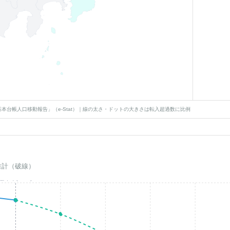
本台帳人口移動報告」（e-Stat）｜線の太さ・ドットの大きさは転入超過数に比例
推計（破線）
基準年(2023)