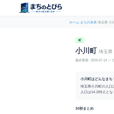
ホーム
›
まちの未来
›
埼玉県 小
町
小川町
埼玉県
最終更新:
2026-07-14
／
小川町
はどんなまち
埼玉県
小川町
の人口
人口は
14,269
人とな
30秒まとめ