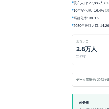
現在人口
:
27,886人
(
2
10年変化率
:
-16.4%
(
高齢化率
:
38.9%
2050年推計人口
:
14,2
現在人口
2.8万人
2023年
データ基準年:
2023
年
AI分析