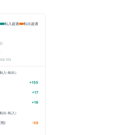
転入超過
転出超過
計
人
 転出
531
転入−転出）
+
155
+
17
+
16
転出−転入）
他)
-58