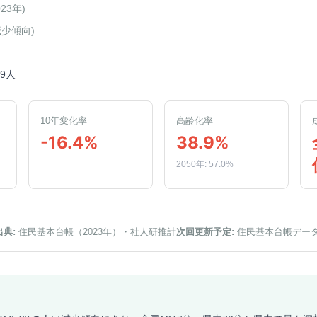
023年
)
減少傾向
)
69人
10年変化率
高齢化率
-16.4%
38.9%
2050年: 57.0%
出典:
住民基本台帳（2023年）
・社人研推計
次回更新予定:
住民基本台帳デー