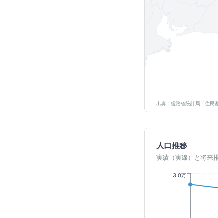
出典：総務省統計局「住民基
人口推移
実績（実線）と将来
3.0万