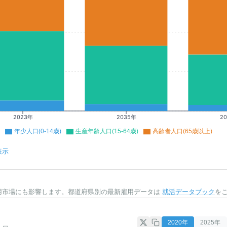
2023年
2035年
2
年少人口(0-14歳)
生産年齢人口(15-64歳)
高齢者人口(65歳以上)
表示
用市場にも影響します。都道府県別の最新雇用データは
就活データブック
を
2020
年
2025
年