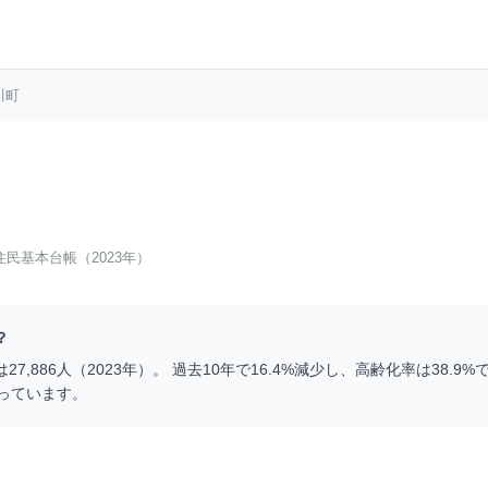
川町
住民基本台帳（2023年）
？
は
27,886
人（
2023
年）。 過去10年で
16.4
%
減少
し、高齢化率は
38.9
%で
っています。