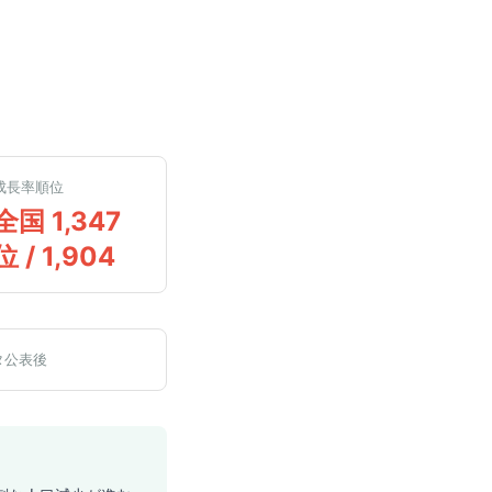
成長率順位
全国 1,347
位 / 1,904
タ公表後